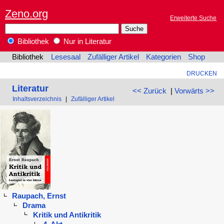
Zeno.org
Erweiterte Suche
Bibliothek
Nur in Literatur
Bibliothek
Lesesaal
Zufälliger Artikel
Kategorien
Shop
DRUCKEN
Literatur
<< Zurück
|
Vorwärts >>
Inhaltsverzeichnis
|
Zufälliger Artikel
Raupach, Ernst
Drama
Kritik und Antikritik