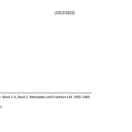
(1912/1922)
e. Band 1–6, Band 1, Wiesbaden und Frankfurt a.M. 1955–1966.
05