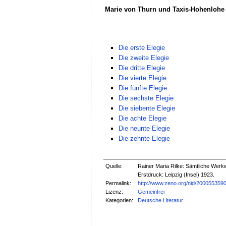
Marie von Thurn und Taxis-Hohenlohe
Die erste Elegie
Die zweite Elegie
Die dritte Elegie
Die vierte Elegie
Die fünfte Elegie
Die sechste Elegie
Die siebente Elegie
Die achte Elegie
Die neunte Elegie
Die zehnte Elegie
Quelle:
Rainer Maria Rilke: Sämtliche Werk
Erstdruck: Leipzig (Insel) 1923.
Permalink:
http://www.zeno.org/nid/200055359
Lizenz:
Gemeinfrei
Kategorien:
Deutsche Literatur