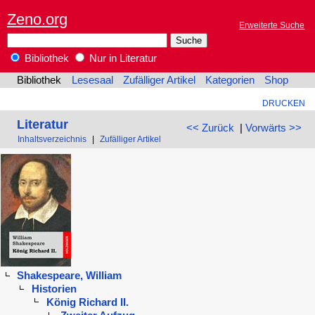
Zeno.org
Erweiterte Suche
Bibliothek
Nur in Literatur
Bibliothek
Lesesaal
Zufälliger Artikel
Kategorien
Shop
DRUCKEN
Literatur
<< Zurück
|
Vorwärts >>
Inhaltsverzeichnis
|
Zufälliger Artikel
Shakespeare, William
Historien
König Richard II.