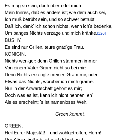
Es mag so sein; doch überredet mich
Mein Innres, daß es anders ist; wie dem auch sei,
Ich muß betrübt sein, und so schwer betrübt,
Daß ich, denk' ich schon nichts, wenn ich's bedenke,
Um banges Nichts verzage und mich kränke.
[120]
BUSHY.
Es sind nur Grillen, teure gnäd'ge Frau.
KÖNIGIN.
Nichts weniger; denn Grillen stammen immer
Von einem Vater Gram; nicht so bei mir:
Denn Nichts erzeugte meinen Gram mir, oder
Etwas das Nichts, worüber ich mich gräme.
Nur in der Anwartschaft gehört es mir;
Doch was es ist, kann ich nicht nennen, eh'
Als es erscheint: 's ist namenloses Weh.
Green kommt.
GREEN.
Heil Eurer Majestät! – und wohlgetroffen, Herrn!
Der König, hoff ich, ist nach Irland noch