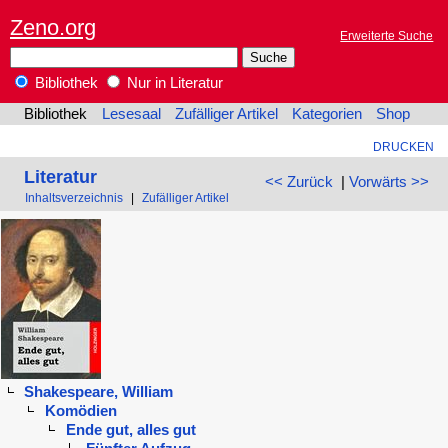
Zeno.org
Erweiterte Suche
Bibliothek
Nur in Literatur
Bibliothek
Lesesaal
Zufälliger Artikel
Kategorien
Shop
DRUCKEN
Literatur
<< Zurück
|
Vorwärts >>
Inhaltsverzeichnis
|
Zufälliger Artikel
Shakespeare, William
Komödien
Ende gut, alles gut