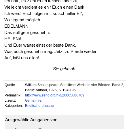
Ich hoff', es zieht Euch keinen Tadel zu,
Vielleicht verdient es eh'r Euch einen Dank.
Ich werd' Euch folgen mit so schneller Eil',
Wie irgend möglich.
EDELMANN.
Das soll gern geschehn.
HELENA.
Und Euer wartet einst der beste Dank,
Was auch geschehn mag. Jetzt zu Pferde wieder;
Auf, laßt uns eilen!
Sie gehn ab.
Quelle:
William Shakespeare: Sämtliche Werke in vier Bänden. Band 2,
Berlin: Aufbau, 1975, S. 194-195.
Permalink:
http://www.zeno.org/nid/20005686709
Lizenz:
Gemeinfrei
Kategorien:
Englische Literatur
Ausgewählte Ausgaben von