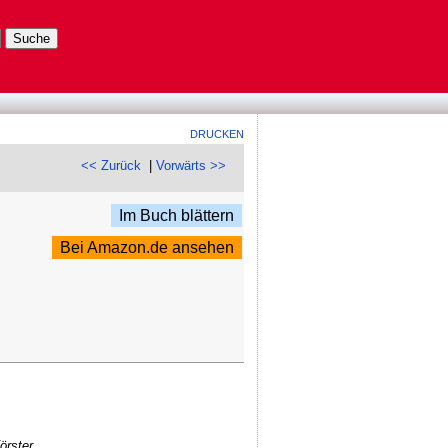
DRUCKEN
<< Zurück
|
Vorwärts >>
Im Buch blättern
Bei Amazon.de ansehen
örster.