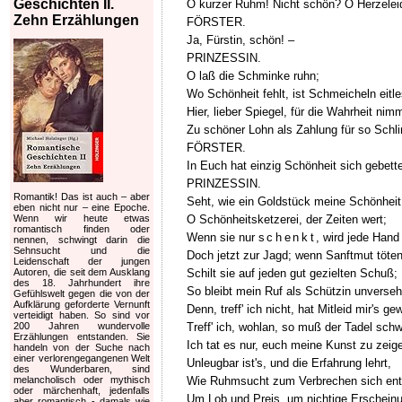
Geschichten II.
O kurzer Ruhm! Nicht schön? O Herzelei
Zehn Erzählungen
FÖRSTER.
Ja, Fürstin, schön! –
PRINZESSIN.
O laß die Schminke ruhn;
Wo Schönheit fehlt, ist Schmeicheln eitl
Hier, lieber Spiegel, für die Wahrheit nim
Zu schöner Lohn als Zahlung für so Sch
FÖRSTER.
In Euch hat einzig Schönheit sich gebette
PRINZESSIN.
Romantik! Das ist auch – aber
Seht, wie ein Goldstück meine Schönheit 
eben nicht nur – eine Epoche.
O Schönheitsketzerei, der Zeiten wert;
Wenn wir heute etwas
romantisch finden oder
Wenn sie nur
schenkt
, wird jede Hand
nennen, schwingt darin die
Sehnsucht und die
Doch jetzt zur Jagd; wenn Sanftmut töte
Leidenschaft der jungen
Schilt sie auf jeden gut gezielten Schuß;
Autoren, die seit dem Ausklang
des 18. Jahrhundert ihre
So bleibt mein Ruf als Schützin unversehr
Gefühlswelt gegen die von der
Aufklärung geforderte Vernunft
Denn, treff' ich nicht, hat Mitleid mir's ge
verteidigt haben. So sind vor
Treff' ich, wohlan, so muß der Tadel sch
200 Jahren wundervolle
Erzählungen entstanden. Sie
Ich tat es nur, euch meine Kunst zu zeig
handeln von der Suche nach
einer verlorengegangenen Welt
Unleugbar ist's, und die Erfahrung lehrt,
des Wunderbaren, sind
Wie Ruhmsucht zum Verbrechen sich ent
melancholisch oder mythisch
oder märchenhaft, jedenfalls
Um Lob und Preis, um nichtige Erschein
aber romantisch - damals wie