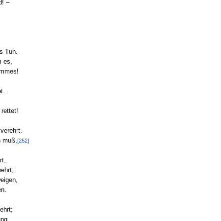
d! –
es Tun.
m es,
limmes!
t.
rettet!
 verehrt.
n muß,
[252]
t,
wehrt;
weigen,
en.
ehrt;
ung,