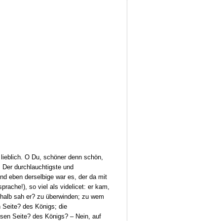
lieblich. O Du, schöner denn schön,
! Der durchlauchtigste und
nd eben derselbige war es, der da mit
prache!), so viel als videlicet: er kam,
shalb sah er? zu überwinden; zu wem
n Seite? des Königs; die
ssen Seite? des Königs? – Nein, auf