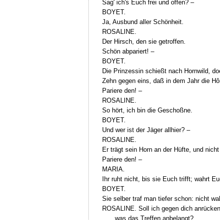
Sag' ich's Euch frei und offen? –
BOYET.
Ja, Ausbund aller Schönheit.
ROSALINE.
Der Hirsch, den sie getroffen.
Schön abpariert! –
BOYET.
Die Prinzessin schießt nach Hornwild, doc
Zehn gegen eins, daß in dem Jahr die Hôrn
Pariere den! –
ROSALINE.
So hört, ich bin die Geschoßne.
BOYET.
Und wer ist der Jäger allhier? –
ROSALINE.
Er trägt sein Horn an der Hüfte, und nicht
Pariere den! –
MARIA.
Ihr ruht nicht, bis sie Euch trifft; wahrt 
BOYET.
Sie selber traf man tiefer schon: nicht wah
ROSALINE. Soll ich gegen dich anrücken m
was das Treffen anbelangt?