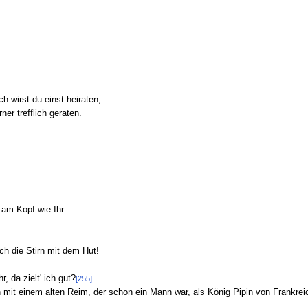
h wirst du einst heiraten,
er trefflich geraten.
 am Kopf wie Ihr.
Euch die Stirn mit dem Hut!
r, da zielt' ich gut?
[255]
it einem alten Reim, der schon ein Mann war, als König Pipin von Frankreich