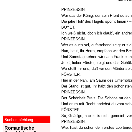
PRINZESSIN.
War das der König, der sein Pferd so sch
Die jähe Höh' des Hügels spornt hinan? –
BOYET.
Ich weiß nicht, doch ich glaub', ein andrer
PRINZESSIN.
Wer es auch sei, aufstrebend zeigt er sic
Nun, heut, ihr Herrn, empfahn wir den Be
Und Samstag kehren wir nach Frankreich
Jetzt, lieber Förster, zeigt uns das Gehöl
Wo stellt Ihr uns, daß wir den Mörder spi
FÖRSTER.
Hier in der Näh', am Saum des Unterholz
Der Stand ist gut, Ihr habt den schönste
PRINZESSIN.
Der Schönheit Preis! Die Schöne tut den
Und drum mit Recht sprichst du vom sc
FÖRSTER.
So, Gnäd'ge, hab' ich's nicht gemeint, ver
Buchempfehlung
PRINZESSIN.
Wie, hast du schon dein erstes Lob bereu
Romantische