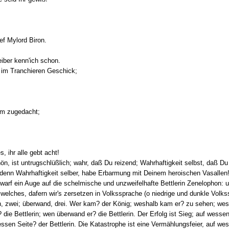
ef Mylord Biron.
iber kenn'ich schon.
t im Tranchieren Geschick;
nem zugedacht;
 ihr alle gebt acht!
 ist untrugschlüßlich; wahr, daß Du reizend; Wahrhaftigkeit selbst, daß Du 
r denn Wahrhaftigkeit selber, habe Erbarmung mit Deinem heroischen Vasallen
warf ein Auge auf die schelmische und unzweifelhafte Bettlerin Zenelophon: u
; welches, dafern wir's zersetzen in Volkssprache (o niedrige und dunkle Volkss
h, zwei; überwand, drei. Wer kam? der König; weshalb kam er? zu sehen; we
 die Bettlerin; wen überwand er? die Bettlerin. Der Erfolg ist Sieg; auf wesse
sen Seite? der Bettlerin. Die Katastrophe ist eine Vermählungsfeier, auf we