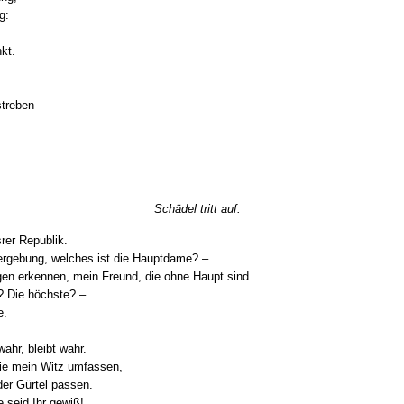
g:
kt.
streben
Schädel tritt auf.
er Republik.
gebung, welches ist die Hauptdame? –
en erkennen, mein Freund, die ohne Haupt sind.
 Die höchste? –
e.
ahr, bleibt wahr.
 wie mein Witz umfassen,
der Gürtel passen.
 seid Ihr gewiß!