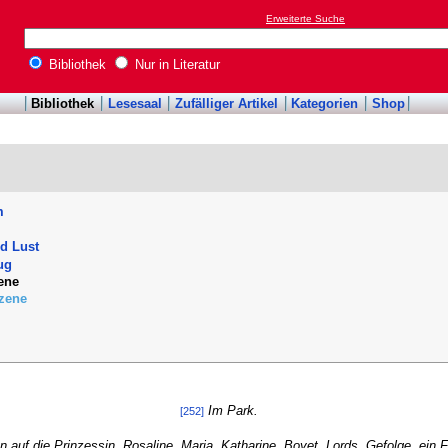
Erweiterte Suche
Bibliothek
Nur in Literatur
Bibliothek
Lesesaal
Zufälliger Artikel
Kategorien
Shop
m
d Lust
zug
ene
zene
Im Park.
[252]
n auf die Prinzessin, Rosaline, Maria, Katharine, Boyet, Lords, Gefolge, ein F