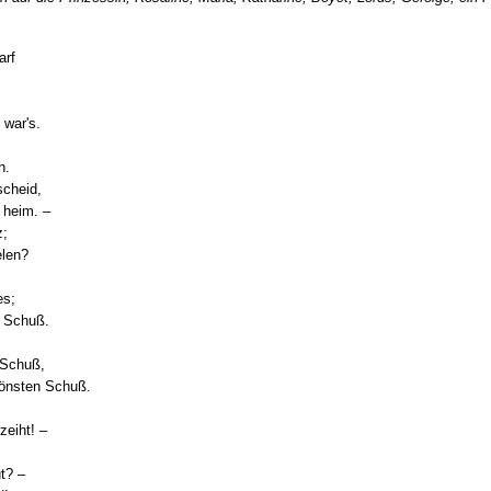
arf
 war's.
h.
scheid,
 heim. –
z;
elen?
es;
n Schuß.
 Schuß,
hönsten Schuß.
zeiht! –
t? –