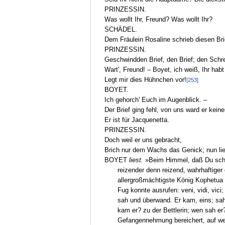
PRINZESSIN.
Was wollt Ihr, Freund? Was wollt Ihr?
SCHÄDEL.
Dem Fräulein Rosaline schrieb diesen Bri
PRINZESSIN.
Geschwindden Brief, den Brief; den Schre
Wart', Freund! – Boyet, ich weiß, Ihr hab
Legt mir dies Hühnchen vor!
[253]
BOYET.
Ich gehorch' Euch im Augenblick. –
Der Brief ging fehl, von uns ward er kei
Er ist für Jacquenetta.
PRINZESSIN.
Doch weil er uns gebracht,
Brich nur dem Wachs das Genick; nun lies,
BOYET
liest.
»Beim Himmel, daß Du schön,
reizender denn reizend, wahrhaftige
allergroßmächtigste König Kophetua 
Fug konnte ausrufen: veni, vidi, vici
sah und überwand. Er kam, eins; sa
kam er? zu der Bettlerin; wen sah er?
Gefangennehmung bereichert, auf wes