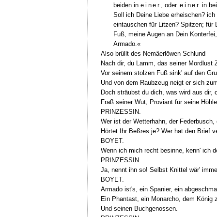
beiden in
einer
, oder
einer
in bei
Soll ich Deine Liebe erheischen? ich
eintauschen für Litzen? Spitzen; für
Fuß, meine Augen an Dein Konterfei,
Armado.«
Also brüllt des Nemäerlöwen Schlund
Nach dir, du Lamm, das seiner Mordlust Z
Vor seinem stolzen Fuß sink' auf den Gru
Und von dem Raubzeug neigt er sich zum
Doch sträubst du dich, was wird aus dir, 
Fraß seiner Wut, Proviant für seine Höhle
PRINZESSIN.
Wer ist der Wetterhahn, der Federbusch,
Hörtet Ihr Beßres je? Wer hat den Brief v
BOYET.
Wenn ich mich recht besinne, kenn' ich de
PRINZESSIN.
Ja, nennt ihn so! Selbst Knittel wär' immer
BOYET.
Armado ist's, ein Spanier, ein abgeschma
Ein Phantast, ein Monarcho, dem König z
Und seinen Buchgenossen.