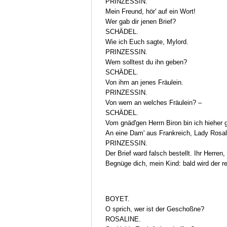
PRINZESSIN.
Mein Freund, hör' auf ein Wort!
Wer gab dir jenen Brief?
SCHÄDEL.
Wie ich Euch sagte, Mylord.
PRINZESSIN.
Wem solltest du ihn geben?
SCHÄDEL.
Von ihm an jenes Fräulein.
PRINZESSIN.
Von wem an welches Fräulein? –
SCHÄDEL.
Vom gnäd'gen Herrn Biron bin ich hieher 
An eine Dam' aus Frankreich, Lady Rosal
PRINZESSIN.
Der Brief ward falsch bestellt. Ihr Herren, 
Begnüge dich, mein Kind: bald wird der re
BOYET.
O sprich, wer ist der Geschoßne?
ROSALINE.