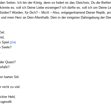
den Seiten. Ich bin der König, denn so fodert es das Gleichnis; Du die Bettler
 könnte es; soll ich Deine Liebe erzwingen? ich dürfte es; soll ich um Deine L
 Bürden? Würden; für Dich? – Mich! – Also, entgegenharrend Deiner Replik, pr
 und mein Herz an Dein Allenthalb; Dein in der innigsten Dahingebung der Die
iel;
nd,
 Spiel.
[254]
o Seele?
.
 der Quast?
erfaßt?
n harten Stil.
 nicht zu viel.
ckter Held,
ugesellt