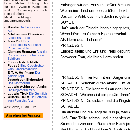
heute. Michael Holzinger hat
Entsagen wir des Herzens beßrer Meinun
für den zweiten Band eine
Wie meine Hand um Lob zu töten denkt
weitere Sammlung von zehn
romantischen
Das arme Wild, das mich doch nie gekrän
Meistererzählungen
zusammengestellt.
BOYET.
Novalis
Die Lehrlinge zu
Hat's auch der Ehrgeiz ihnen eingegeben,
Sais
Wenn böse Frau'n nach Eigenherrschaft 
Adelbert von Chamisso
Adelberts Fabel
Als Herrn des Eheherrn? –
Jean Paul
Des
Feldpredigers Schmelzle
PRINZESSIN.
Reise nach Flätz
Ehrgeiz allein; und Ehr' und Preis gebührt
Clemens Brentano
Aus der
Chronika eines fahrenden
Jedweder Frau, die ihren Herrn regiert.
Schülers
Friedrich de la Motte
Fouqué
Eine Geschichte
vom Galgenmännlein
E. T. A. Hoffmann
Der
goldne Topf
PRINZESSIN. Hier kommt ein Bürger unsr
Joseph von Eichendorff
SCHÄDEL. Schönen guten Abend! Um Ver
Das Marmorbild
Ludwig Achim von Arnim
PRINZESSIN. Die kannst du an den übrig
Die Majoratsherren
Ludwig Tieck
Die Gemälde
SCHÄDEL. Welches ist die größte Dame?
Wilhelm Hauff
Die Bettlerin
PRINZESSIN. Die dickste und die längst
vom Pont des Arts
SCHÄDEL.
428 Seiten, 16.80 Euro
Die dickste und die längste! Nun ja, was w
Ansehen bei Amazon
Ließ' Eure Taille schmal und leicht sich
So möchte von den Fräulein hier Euch je
Seid Ihr nicht die Hauptdame? Die dickste