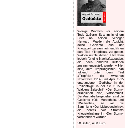
Wenige Wochen vor seinem
Tode äußerte Stramm in einem
Brief an seinen Verleger
Herwarth Walden die Absicht,
seine Gedichte aus der
Kriegszeit zu sammeln und ihnen
den Titel »Tropfblut« zu geben.
Walden nutzte diesen Titel dann
jedoch für eine Nachlaßausgabe,
die nach anderen Kriterien
zusammengestellt wurde. – Hier
sind, dem ursprünglichen Plan
folgend, unter dem Titel
»Tropfblut« die zwischen
November 1914 und April 1915
entstandenen Gedichte in der
Reihenfolge, in der sie 1915 in
Waldens Zeitschrift »Der Sturm«
erschienen sind, versammelt.
Der Ausgabe beigegeben sind die
Gedichte »Die Menscheit« und
»Weltwehe«, so wie die
Sammlung »Du. Liebesgedichte«,
die bereits vor Stramms
Kriegsteilnahme in »Der Sturm«
veröffentlicht wurden.
50 Seiten, 4.80 Euro