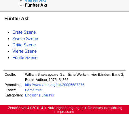
Vierter Akt
Fünfter Akt
Fünfter Akt
Erste Szene
Zweite Szene
Dritte Szene
Vierte Szene
Fünfte Szene
Quelle:
William Shakespeare: Sämtliche Werke in vier Bänden. Band 2,
Berlin: Aufbau, 1975, S. 365.
Permalink:
http://www.zeno.org/nid/20005687276
Lizenz:
Gemeinfrei
Kategorien:
Englische Literatur
ZenoServer 4.030.014
Nutzungsbedingungen
Datenschutzerklärung
Impressum