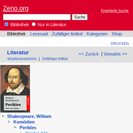
Zeno.org
Erweiterte Suche
Bibliothek
Nur in Literatur
Bibliothek
Lesesaal
Zufälliger Artikel
Kategorien
Shop
DRUCKEN
Literatur
<< Zurück
|
Vorwärts >>
Inhaltsverzeichnis
|
Zufälliger Artikel
Shakespeare, William
Komödien
Perikles