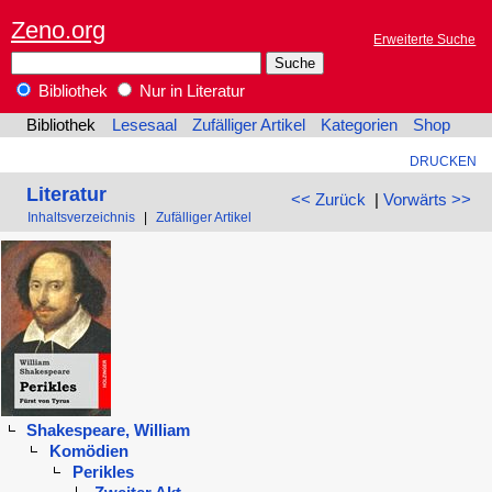
Zeno.org
Erweiterte Suche
Bibliothek
Nur in Literatur
Bibliothek
Lesesaal
Zufälliger Artikel
Kategorien
Shop
DRUCKEN
Literatur
<< Zurück
|
Vorwärts >>
Inhaltsverzeichnis
|
Zufälliger Artikel
Shakespeare, William
Komödien
Perikles