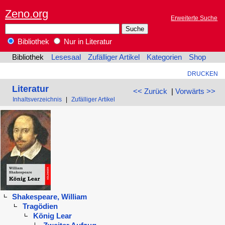
Zeno.org
Erweiterte Suche
Bibliothek
Nur in Literatur
Bibliothek
Lesesaal
Zufälliger Artikel
Kategorien
Shop
DRUCKEN
Literatur
<< Zurück
|
Vorwärts >>
Inhaltsverzeichnis
|
Zufälliger Artikel
Shakespeare, William
Tragödien
König Lear