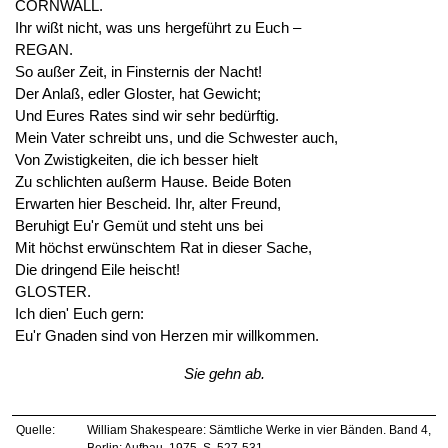
CORNWALL.
Ihr wißt nicht, was uns hergeführt zu Euch –
REGAN.
So außer Zeit, in Finsternis der Nacht!
Der Anlaß, edler Gloster, hat Gewicht;
Und Eures Rates sind wir sehr bedürftig.
Mein Vater schreibt uns, und die Schwester auch,
Von Zwistigkeiten, die ich besser hielt
Zu schlichten außerm Hause. Beide Boten
Erwarten hier Bescheid. Ihr, alter Freund,
Beruhigt Eu'r Gemüt und steht uns bei
Mit höchst erwünschtem Rat in dieser Sache,
Die dringend Eile heischt!
GLOSTER.
Ich dien' Euch gern:
Eu'r Gnaden sind von Herzen mir willkommen.
Sie gehn ab.
Quelle:
William Shakespeare: Sämtliche Werke in vier Bänden. Band 4,
Berlin: Aufbau, 1975, S. 527-531.