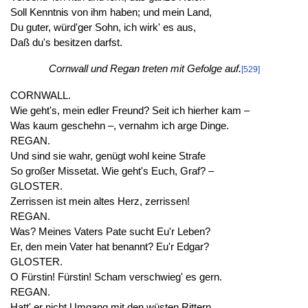
Soll Kenntnis von ihm haben; und mein Land,
Du guter, würd'ger Sohn, ich wirk' es aus,
Daß du's besitzen darfst.
Cornwall und Regan treten mit Gefolge auf.
[529]
CORNWALL.
Wie geht's, mein edler Freund? Seit ich hierher kam –
Was kaum geschehn –, vernahm ich arge Dinge.
REGAN.
Und sind sie wahr, genügt wohl keine Strafe
So großer Missetat. Wie geht's Euch, Graf? –
GLOSTER.
Zerrissen ist mein altes Herz, zerrissen!
REGAN.
Was? Meines Vaters Pate sucht Eu'r Leben?
Er, den mein Vater hat benannt? Eu'r Edgar?
GLOSTER.
O Fürstin! Fürstin! Scham verschwieg' es gern.
REGAN.
Hatt' er nicht Umgang mit den wüsten Rittern