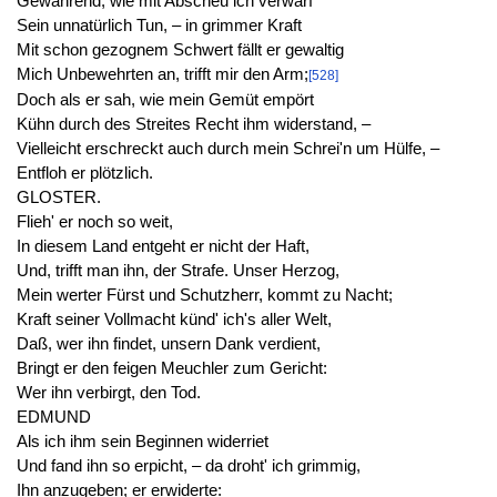
Gewahrend, wie mit Abscheu ich verwarf
Sein unnatürlich Tun, – in grimmer Kraft
Mit schon gezognem Schwert fällt er gewaltig
Mich Unbewehrten an, trifft mir den Arm;
[528]
Doch als er sah, wie mein Gemüt empört
Kühn durch des Streites Recht ihm widerstand, –
Vielleicht erschreckt auch durch mein Schrei'n um Hülfe, –
Entfloh er plötzlich.
GLOSTER.
Flieh' er noch so weit,
In diesem Land entgeht er nicht der Haft,
Und, trifft man ihn, der Strafe. Unser Herzog,
Mein werter Fürst und Schutzherr, kommt zu Nacht;
Kraft seiner Vollmacht künd' ich's aller Welt,
Daß, wer ihn findet, unsern Dank verdient,
Bringt er den feigen Meuchler zum Gericht:
Wer ihn verbirgt, den Tod.
EDMUND
Als ich ihm sein Beginnen widerriet
Und fand ihn so erpicht, – da droht' ich grimmig,
Ihn anzugeben; er erwiderte: