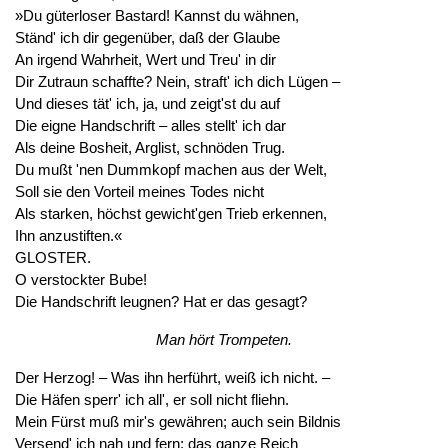
»Du güterloser Bastard! Kannst du wähnen,
Ständ' ich dir gegenüber, daß der Glaube
An irgend Wahrheit, Wert und Treu' in dir
Dir Zutraun schaffte? Nein, straft' ich dich Lügen –
Und dieses tät' ich, ja, und zeigt'st du auf
Die eigne Handschrift – alles stellt' ich dar
Als deine Bosheit, Arglist, schnöden Trug.
Du mußt 'nen Dummkopf machen aus der Welt,
Soll sie den Vorteil meines Todes nicht
Als starken, höchst gewicht'gen Trieb erkennen,
Ihn anzustiften.«
GLOSTER.
O verstockter Bube!
Die Handschrift leugnen? Hat er das gesagt?
Man hört Trompeten.
Der Herzog! – Was ihn herführt, weiß ich nicht. –
Die Häfen sperr' ich all', er soll nicht fliehn.
Mein Fürst muß mir's gewähren; auch sein Bildnis
Versend' ich nah und fern; das ganze Reich