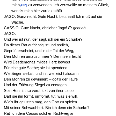
mich
zu verwenden. Ich verzweifle an meinem Glück,
[432]
wenn's mich hier zurück stößt.
JAGO. Ganz recht. Gute Nacht, Leutnant! Ich muß auf die
Wache.
CASSIO. Gute Nacht, ehrlicher Jago!
Er geht ab.
JAGO.
Und wer ist nun, der sagt, ich sei ein Schurke?
Da dieser Rat aufrichtig ist und redlich,
Geprüft erscheint, und in der Tat der Weg,
Den Mohren umzustimmen? Denn sehr leicht
Wird Desdemonas mildes Herz bewegt
Für eine gute Sache; sie ist spendend
Wie Segen selbst; und ihr, wie leicht alsdann
Den Mohren zu gewinnen; – gölt's der Taufe
Und der Erlösung Siegel zu entsagen. –
Sein Herz ist so verstrickt von ihrer Liebe,
Daß sie ihn formt, umformt, tut, was sie will,
Wie's ihr gelüsten mag, den Gott zu spielen
Mit seiner Schwachheit. Bin ich denn ein Schurke?
Rat' ich dem Cassio solchen Richtweg an