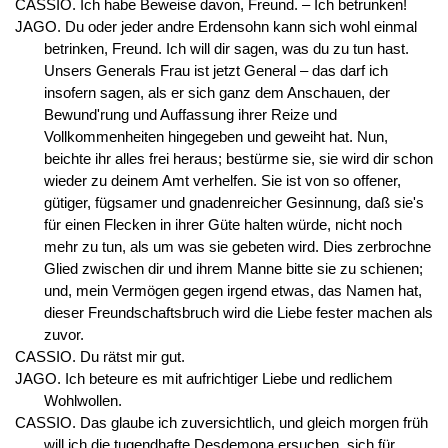
CASSIO. Ich habe Beweise davon, Freund. – Ich betrunken!
JAGO. Du oder jeder andre Erdensohn kann sich wohl einmal
betrinken, Freund. Ich will dir sagen, was du zu tun hast.
Unsers Generals Frau ist jetzt General – das darf ich
insofern sagen, als er sich ganz dem Anschauen, der
Bewund'rung und Auffassung ihrer Reize und
Vollkommenheiten hingegeben und geweiht hat. Nun,
beichte ihr alles frei heraus; bestürme sie, sie wird dir schon
wieder zu deinem Amt verhelfen. Sie ist von so offener,
gütiger, fügsamer und gnadenreicher Gesinnung, daß sie's
für einen Flecken in ihrer Güte halten würde, nicht noch
mehr zu tun, als um was sie gebeten wird. Dies zerbrochne
Glied zwischen dir und ihrem Manne bitte sie zu schienen;
und, mein Vermögen gegen irgend etwas, das Namen hat,
dieser Freundschaftsbruch wird die Liebe fester machen als
zuvor.
CASSIO. Du rätst mir gut.
JAGO. Ich beteure es mit aufrichtiger Liebe und redlichem
Wohlwollen.
CASSIO. Das glaube ich zuversichtlich, und gleich morgen früh
will ich die tugendhafte Desdemona ersuchen, sich für