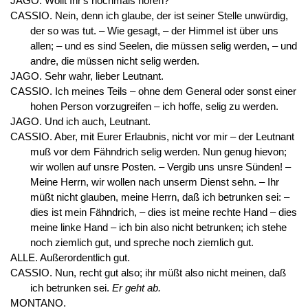
JAGO. Wollt Ihr's nochmals hören?
CASSIO. Nein, denn ich glaube, der ist seiner Stelle unwürdig,
der so was tut. – Wie gesagt, – der Himmel ist über uns
allen; – und es sind Seelen, die müssen selig werden, – und
andre, die müssen nicht selig werden.
JAGO. Sehr wahr, lieber Leutnant.
CASSIO. Ich meines Teils – ohne dem General oder sonst einer
hohen Person vorzugreifen – ich hoffe, selig zu werden.
JAGO. Und ich auch, Leutnant.
CASSIO. Aber, mit Eurer Erlaubnis, nicht vor mir – der Leutnant
muß vor dem Fähndrich selig werden. Nun genug hievon;
wir wollen auf unsre Posten. – Vergib uns unsre Sünden! –
Meine Herrn, wir wollen nach unserm Dienst sehn. – Ihr
müßt nicht glauben, meine Herrn, daß ich betrunken sei: –
dies ist mein Fähndrich, – dies ist meine rechte Hand – dies
meine linke Hand – ich bin also nicht betrunken; ich stehe
noch ziemlich gut, und spreche noch ziemlich gut.
ALLE. Außerordentlich gut.
CASSIO. Nun, recht gut also; ihr müßt also nicht meinen, daß
ich betrunken sei.
Er geht ab.
MONTANO.