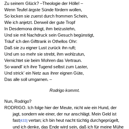
Zu seinem Glück? –Theologie der Hölle! –
Wenn Teufel ärgste Sünde fördern wollen,
So locken sie zuerst durch frommen Schein,
Wie ich anjetzt. Derweil der gute Tropf
In Desdemona dringt, ihm beizustehn,
Und sie mit Nachdruck sein Gesuch begünstigt,
Träuf' ich den Gifttrank in Othellos Ohr:
Daß sie zu eigner Lust zurück ihn ruft;
Und um so mehr sie strebt, ihm wohlzutun,
Vernichtet sie beim Mohren das Vertraun.
So wandl' ich ihre Tugend selbst zum Laster,
Und strick' ein Netz aus ihrer eignen Güte,
Das alle soll umgarnen. –
Rodrigo kommt.
Nun, Rodrigo?
RODRIGO. Ich folge hier der Meute, nicht wie ein Hund, der
jagt, sondern wie einer, der nur anschlägt. Mein Geld ist
fast
vertan; ich bin heut nacht tüchtig durchgeprügelt,
[433]
und ich denke, das Ende wird sein, daß ich für meine Mühe