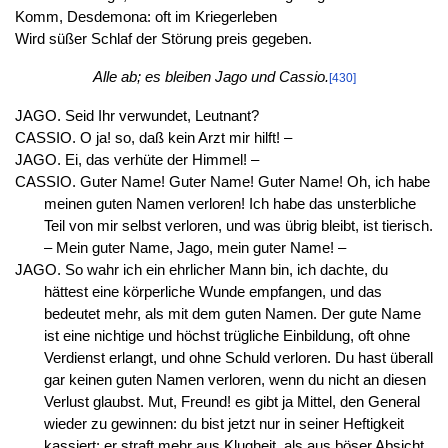
Komm, Desdemona: oft im Kriegerleben
Wird süßer Schlaf der Störung preis gegeben.
Alle ab; es bleiben Jago und Cassio.
[430]
JAGO. Seid Ihr verwundet, Leutnant?
CASSIO. O ja! so, daß kein Arzt mir hilft! –
JAGO. Ei, das verhüte der Himmel! –
CASSIO. Guter Name! Guter Name! Guter Name! Oh, ich habe
meinen guten Namen verloren! Ich habe das unsterbliche
Teil von mir selbst verloren, und was übrig bleibt, ist tierisch.
– Mein guter Name, Jago, mein guter Name! –
JAGO. So wahr ich ein ehrlicher Mann bin, ich dachte, du
hättest eine körperliche Wunde empfangen, und das
bedeutet mehr, als mit dem guten Namen. Der gute Name
ist eine nichtige und höchst trügliche Einbildung, oft ohne
Verdienst erlangt, und ohne Schuld verloren. Du hast überall
gar keinen guten Namen verloren, wenn du nicht an diesen
Verlust glaubst. Mut, Freund! es gibt ja Mittel, den General
wieder zu gewinnen: du bist jetzt nur in seiner Heftigkeit
kassiert; er straft mehr aus Klugheit, als aus böser Absicht,