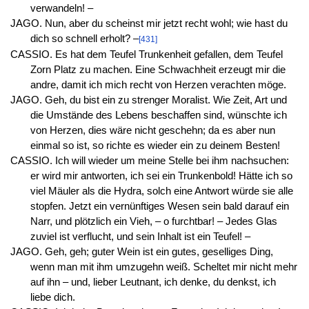
verwandeln! –
JAGO. Nun, aber du scheinst mir jetzt recht wohl; wie hast du
dich so schnell erholt? –
[431]
CASSIO. Es hat dem Teufel Trunkenheit gefallen, dem Teufel
Zorn Platz zu machen. Eine Schwachheit erzeugt mir die
andre, damit ich mich recht von Herzen verachten möge.
JAGO. Geh, du bist ein zu strenger Moralist. Wie Zeit, Art und
die Umstände des Lebens beschaffen sind, wünschte ich
von Herzen, dies wäre nicht geschehn; da es aber nun
einmal so ist, so richte es wieder ein zu deinem Besten!
CASSIO. Ich will wieder um meine Stelle bei ihm nachsuchen:
er wird mir antworten, ich sei ein Trunkenbold! Hätte ich so
viel Mäuler als die Hydra, solch eine Antwort würde sie alle
stopfen. Jetzt ein vernünftiges Wesen sein bald darauf ein
Narr, und plötzlich ein Vieh, – o furchtbar! – Jedes Glas
zuviel ist verflucht, und sein Inhalt ist ein Teufel! –
JAGO. Geh, geh; guter Wein ist ein gutes, geselliges Ding,
wenn man mit ihm umzugehn weiß. Scheltet mir nicht mehr
auf ihn – und, lieber Leutnant, ich denke, du denkst, ich
liebe dich.