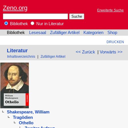
Zeno.org
Erweiterte Suche
Bibliothek
Nur in Literatur
Bibliothek
Lesesaal
Zufälliger Artikel
Kategorien
Shop
DRUCKEN
Literatur
<< Zurück
|
Vorwärts >>
Inhaltsverzeichnis
|
Zufälliger Artikel
Shakespeare, William
Tragödien
Othello