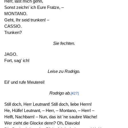
Herr, laßt mich gehn,
Sonst zeichn' ich Eure Fratze, –
MONTANO.
Geht, Ihr seid trunken! –
CASSIO.
Trunken?
Sie fechten.
JAGO.
Fort, sag' ich!
Leise zu Rodrigo.
Eil' und rufe Meuterei!
Rodrigo ab.
[427]
Still doch, Herr Leutnant! Still doch, liebe Herrn!
He, Hülfe! Leutnant, – Herr, – Montano, – Herr! –
Helft, Nachbarn! – Nun, das ist 'ne saubre Wache!
Wer zieht die Glocke denn? Oh, Diavolo!