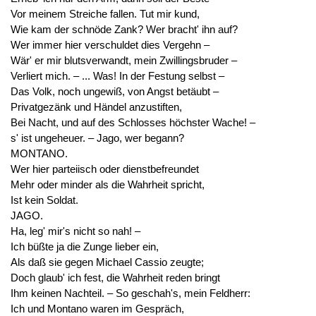
Vor meinem Streiche fallen. Tut mir kund,
Wie kam der schnöde Zank? Wer bracht' ihn auf?
Wer immer hier verschuldet dies Vergehn –
Wär' er mir blutsverwandt, mein Zwillingsbruder –
Verliert mich. – ... Was! In der Festung selbst –
Das Volk, noch ungewiß, von Angst betäubt –
Privatgezänk und Händel anzustiften,
Bei Nacht, und auf des Schlosses höchster Wache! –
s' ist ungeheuer. – Jago, wer begann?
MONTANO.
Wer hier parteiisch oder dienstbefreundet
Mehr oder minder als die Wahrheit spricht,
Ist kein Soldat.
JAGO.
Ha, leg' mir's nicht so nah! –
Ich büßte ja die Zunge lieber ein,
Als daß sie gegen Michael Cassio zeugte;
Doch glaub' ich fest, die Wahrheit reden bringt
Ihm keinen Nachteil. – So geschah's, mein Feldherr:
Ich und Montano waren im Gespräch,