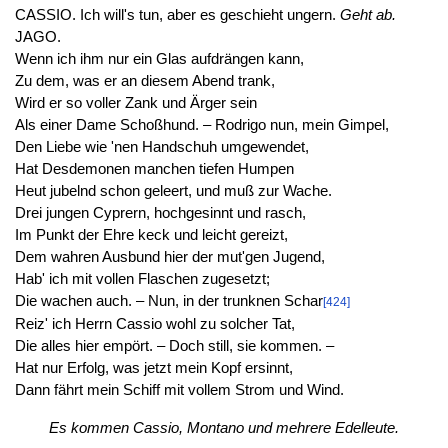
CASSIO. Ich will's tun, aber es geschieht ungern.
Geht ab.
JAGO.
Wenn ich ihm nur ein Glas aufdrängen kann,
Zu dem, was er an diesem Abend trank,
Wird er so voller Zank und Ärger sein
Als einer Dame Schoßhund. – Rodrigo nun, mein Gimpel,
Den Liebe wie 'nen Handschuh umgewendet,
Hat Desdemonen manchen tiefen Humpen
Heut jubelnd schon geleert, und muß zur Wache.
Drei jungen Cyprern, hochgesinnt und rasch,
Im Punkt der Ehre keck und leicht gereizt,
Dem wahren Ausbund hier der mut'gen Jugend,
Hab' ich mit vollen Flaschen zugesetzt;
Die wachen auch. – Nun, in der trunknen Schar
[424]
Reiz' ich Herrn Cassio wohl zu solcher Tat,
Die alles hier empört. – Doch still, sie kommen. –
Hat nur Erfolg, was jetzt mein Kopf ersinnt,
Dann fährt mein Schiff mit vollem Strom und Wind.
Es kommen Cassio, Montano und mehrere Edelleute.