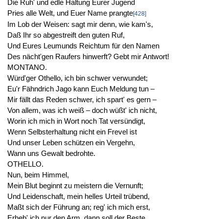
Die Ruh' und edle Haltung Eurer Jugend
Pries alle Welt, und Euer Name prangte
[428]
Im Lob der Weisen: sagt mir denn, wie kam's,
Daß Ihr so abgestreift den guten Ruf,
Und Eures Leumunds Reichtum für den Namen
Des nächt'gen Raufers hinwerft? Gebt mir Antwort!
MONTANO.
Würd'ger Othello, ich bin schwer verwundet;
Eu'r Fähndrich Jago kann Euch Meldung tun –
Mir fällt das Reden schwer, ich spart' es gern –
Von allem, was ich weiß – doch wüßt' ich nicht,
Worin ich mich in Wort noch Tat versündigt,
Wenn Selbsterhaltung nicht ein Frevel ist
Und unser Leben schützen ein Vergehn,
Wann uns Gewalt bedrohte.
OTHELLO.
Nun, beim Himmel,
Mein Blut beginnt zu meistern die Vernunft;
Und Leidenschaft, mein helles Urteil trübend,
Maßt sich der Führung an; reg' ich mich erst,
Erheb' ich nur den Arm, dann soll der Beste