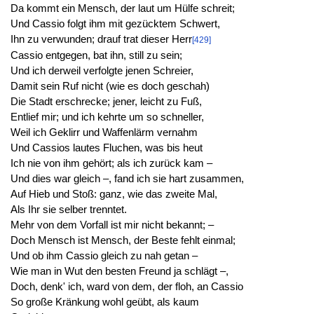
Da kommt ein Mensch, der laut um Hülfe schreit;
Und Cassio folgt ihm mit gezücktem Schwert,
Ihn zu verwunden; drauf trat dieser Herr
[429]
Cassio entgegen, bat ihn, still zu sein;
Und ich derweil verfolgte jenen Schreier,
Damit sein Ruf nicht (wie es doch geschah)
Die Stadt erschrecke; jener, leicht zu Fuß,
Entlief mir; und ich kehrte um so schneller,
Weil ich Geklirr und Waffenlärm vernahm
Und Cassios lautes Fluchen, was bis heut
Ich nie von ihm gehört; als ich zurück kam –
Und dies war gleich –, fand ich sie hart zusammen,
Auf Hieb und Stoß: ganz, wie das zweite Mal,
Als Ihr sie selber trenntet.
Mehr von dem Vorfall ist mir nicht bekannt; –
Doch Mensch ist Mensch, der Beste fehlt einmal;
Und ob ihm Cassio gleich zu nah getan –
Wie man in Wut den besten Freund ja schlägt –,
Doch, denk' ich, ward von dem, der floh, an Cassio
So große Kränkung wohl geübt, als kaum