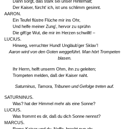
Dann sorgt, daß stark sei unser Hinterhalt;
Der Kaiser, fürcht' ich, ist uns schlimm gesinnt.
AARON.
Ein Teufel flüstre Flüche mir ins Ohr,
Und helfe meiner Zung', hervor zu sprühn
Die gift'ge Wut, die mir im Herzen schwillt! –
LUCIUS.
Hinweg, verruchter Hund! Ungläub'ger Sklav'!
Aaron wird von den Goten weggeführt. Man hört Trompeten
blasen.
Ihr Herrn, helft unserm Ohm, ihn zu geleiten;
Trompeten melden, daß der Kaiser naht.
Saturninus, Tamora, Tribunen und Gefolge treten auf.
SATURNINUS.
Was? hat der Himmel mehr als eine Sonne?
LUCIUS.
Was frommt es dir, daß du dich Sonne nennst?
MARCUS.
Roms Kaiser und du, Neffe, brecht nun ab: