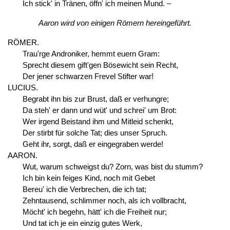
Ich stick' in Tränen, öffn' ich meinen Mund. –
Aaron wird von einigen Römern hereingeführt.
RÖMER.
Trau'rge Androniker, hemmt euern Gram:
Sprecht diesem gift'gen Bösewicht sein Recht,
Der jener schwarzen Frevel Stifter war!
LUCIUS.
Begrabt ihn bis zur Brust, daß er verhungre;
Da steh' er dann und wüt' und schrei' um Brot:
Wer irgend Beistand ihm und Mitleid schenkt,
Der stirbt für solche Tat; dies unser Spruch.
Geht ihr, sorgt, daß er eingegraben werde!
AARON.
Wut, warum schweigst du? Zorn, was bist du stumm?
Ich bin kein feiges Kind, noch mit Gebet
Bereu' ich die Verbrechen, die ich tat;
Zehntausend, schlimmer noch, als ich vollbracht,
Möcht' ich begehn, hätt' ich die Freiheit nur;
Und tat ich je ein einzig gutes Werk,