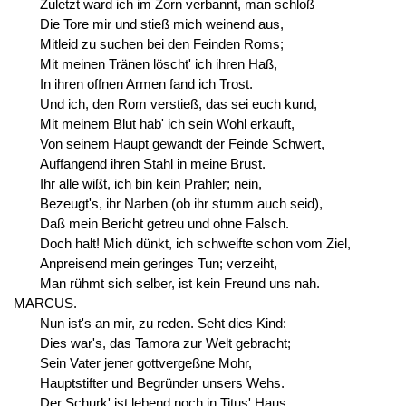
Zuletzt ward ich im Zorn verbannt, man schloß
Die Tore mir und stieß mich weinend aus,
Mitleid zu suchen bei den Feinden Roms;
Mit meinen Tränen löscht' ich ihren Haß,
In ihren offnen Armen fand ich Trost.
Und ich, den Rom verstieß, das sei euch kund,
Mit meinem Blut hab' ich sein Wohl erkauft,
Von seinem Haupt gewandt der Feinde Schwert,
Auffangend ihren Stahl in meine Brust.
Ihr alle wißt, ich bin kein Prahler; nein,
Bezeugt's, ihr Narben (ob ihr stumm auch seid),
Daß mein Bericht getreu und ohne Falsch.
Doch halt! Mich dünkt, ich schweifte schon vom Ziel,
Anpreisend mein geringes Tun; verzeiht,
Man rühmt sich selber, ist kein Freund uns nah.
MARCUS.
Nun ist's an mir, zu reden. Seht dies Kind:
Dies war's, das Tamora zur Welt gebracht;
Sein Vater jener gottvergeßne Mohr,
Hauptstifter und Begründer unsers Wehs.
Der Schurk' ist lebend noch in Titus' Haus