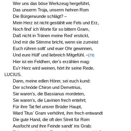
Wer uns das böse Werkzeug hergeführt,
Das unserm Troja, unserm hehren Rom
Die Bürgerwunde schlägt? –
Mein Herz ist nicht gestählt wie Fels und Erz,
Noch find' ich Worte für so bittern Gram,
Daß nicht in Tränen meine Red' erstickt,
Und mir die Stimme bricht, wenn sie zumeist
Euch rühren sollt' und euer Ohr gewinnen,
Und eure Hülf' und liebreich Mitgefühl. –
[79]
Hier ist ein Feldherr, der's erzählen mag:
Eu'r Herz wird weinen, hört ihr seine Rede.
LUCIUS.
Dann, meine edlen Hörer, sei euch kund:
Der schnöde Chiron und Demetrius,
Sie waren's, die Bassianus mordeten,
Sie waren's, die Lavinien frech entehrt;
Für ihre Tat fiel unsrer Brüder Haupt,
Ward Titus' Gram verhöhnt, ihm frech entwandt
Die gute Hand, die oft den Streit für Rom
Ausfocht und ihre Feinde sandt' ins Grab;