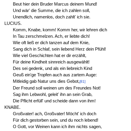
Beut hier dein Bruder Marcus deinem Mund!
Und wär' die Summe, die ich zahlen soll,
Unendlich, namenlos, doch zahlt' ich sie.
LUCIUS.
Komm, Knabe, komm! Komm her, wir lehren dich
In Tau zerschmelzen. Ach, er liebte dich!
Wie oft ließ er dich tanzen auf dem Knie,
Sang dich in Schlaf, sein liebend Herz dein Pfühl!
Wie viel Geschichten hat er dir erzählt,
Für deine Kindheit sinnreich ausgewählt!
Des sei gedenk, und als ein liebreich Kind
Geuß ein'ge Tropfen auch aus zartem Auge:
Mitleidig gab Natur uns dies Gebot,
[81]
Der Freund soll weinen um des Freundes Not!
Sag ihm Lebwohl, geleit' ihn an sein Grab,
Die Pflicht erfüll' und scheide dann von ihm!
KNABE.
Großvater! ach, Großvater! Möcht' ich doch
Für dich gestorben sein, und du noch lebend!
O Gott, vor Weinen kann ich ihm nichts sagen,