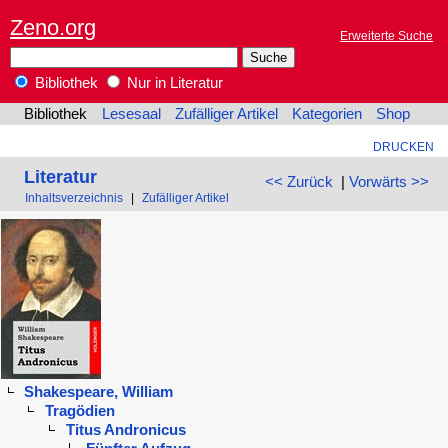
Zeno.org
Erweiterte Suche
Bibliothek
Nur in Literatur
Bibliothek
Lesesaal
Zufälliger Artikel
Kategorien
Shop
DRUCKEN
Literatur
<< Zurück
|
Vorwärts >>
Inhaltsverzeichnis
|
Zufälliger Artikel
Shakespeare, William
Tragödien
Titus Andronicus