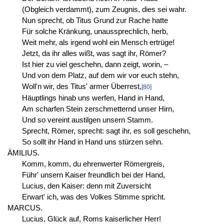
(Obgleich verdammt), zum Zeugnis, dies sei wahr.
Nun sprecht, ob Titus Grund zur Rache hatte
Für solche Kränkung, unaussprechlich, herb,
Weit mehr, als irgend wohl ein Mensch ertrüge!
Jetzt, da ihr alles wißt, was sagt ihr, Römer?
Ist hier zu viel geschehn, dann zeigt, worin, –
Und von dem Platz, auf dem wir vor euch stehn,
Woll'n wir, des Titus' armer Überrest,
[80]
Häuptlings hinab uns werfen, Hand in Hand,
Am scharfen Stein zerschmetternd unser Hirn,
Und so vereint austilgen unsern Stamm.
Sprecht, Römer, sprecht: sagt ihr, es soll geschehn,
So sollt ihr Hand in Hand uns stürzen sehn.
ÄMILIUS.
Komm, komm, du ehrenwerter Römergreis,
Führ' unsern Kaiser freundlich bei der Hand,
Lucius, den Kaiser: denn mit Zuversicht
Erwart' ich, was des Volkes Stimme spricht.
MARCUS.
Lucius, Glück auf, Roms kaiserlicher Herr!