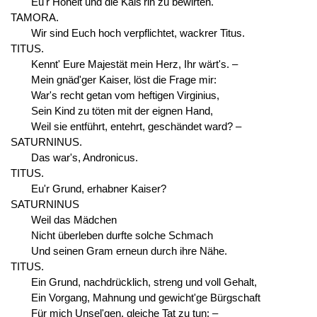
Eu'r Hoheit und die Kais'rin zu bewirten.
TAMORA.
Wir sind Euch hoch verpflichtet, wackrer Titus.
TITUS.
Kennt' Eure Majestät mein Herz, Ihr wärt's. –
Mein gnäd'ger Kaiser, löst die Frage mir:
War's recht getan vom heftigen Virginius,
Sein Kind zu töten mit der eignen Hand,
Weil sie entführt, entehrt, geschändet ward? –
SATURNINUS.
Das war's, Andronicus.
TITUS.
Eu'r Grund, erhabner Kaiser?
SATURNINUS
Weil das Mädchen
Nicht überleben durfte solche Schmach
Und seinen Gram erneun durch ihre Nähe.
TITUS.
Ein Grund, nachdrücklich, streng und voll Gehalt,
Ein Vorgang, Mahnung und gewicht'ge Bürgschaft
Für mich Unsel'gen, gleiche Tat zu tun: –