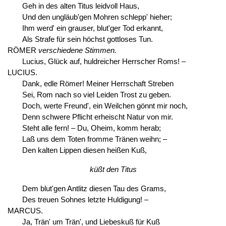
Geh in des alten Titus leidvoll Haus,
Und den ungläub'gen Mohren schlepp' hieher;
Ihm werd' ein grauser, blut'ger Tod erkannt,
Als Strafe für sein höchst gottloses Tun.
RÖMER
verschiedene Stimmen.
Lucius, Glück auf, huldreicher Herrscher Roms! –
LUCIUS.
Dank, edle Römer! Meiner Herrschaft Streben
Sei, Rom nach so viel Leiden Trost zu geben.
Doch, werte Freund', ein Weilchen gönnt mir noch,
Denn schwere Pflicht erheischt Natur von mir.
Steht alle fern! – Du, Oheim, komm herab;
Laß uns dem Toten fromme Tränen weihn; –
Den kalten Lippen diesen heißen Kuß,
küßt den Titus
Dem blut'gen Antlitz diesen Tau des Grams,
Des treuen Sohnes letzte Huldigung! –
MARCUS.
Ja, Trän' um Trän', und Liebeskuß für Kuß