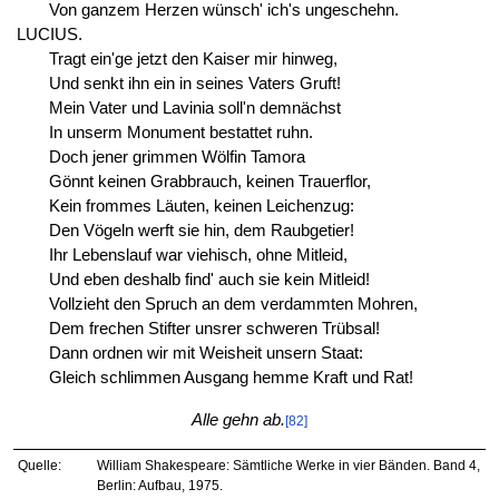
Von ganzem Herzen wünsch' ich's ungeschehn.
LUCIUS.
Tragt ein'ge jetzt den Kaiser mir hinweg,
Und senkt ihn ein in seines Vaters Gruft!
Mein Vater und Lavinia soll'n demnächst
In unserm Monument bestattet ruhn.
Doch jener grimmen Wölfin Tamora
Gönnt keinen Grabbrauch, keinen Trauerflor,
Kein frommes Läuten, keinen Leichenzug:
Den Vögeln werft sie hin, dem Raubgetier!
Ihr Lebenslauf war viehisch, ohne Mitleid,
Und eben deshalb find' auch sie kein Mitleid!
Vollzieht den Spruch an dem verdammten Mohren,
Dem frechen Stifter unsrer schweren Trübsal!
Dann ordnen wir mit Weisheit unsern Staat:
Gleich schlimmen Ausgang hemme Kraft und Rat!
Alle gehn ab.
[82]
Quelle:
William Shakespeare: Sämtliche Werke in vier Bänden. Band 4,
Berlin: Aufbau, 1975.