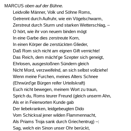
MARCUS
oben auf der Bühne.
Leidvolle Männer, Volk und Söhne Roms,
Getrennt durch Aufruhr, wie ein Vögelschwarm,
Zerstreut durch Sturm und starken Wetterschlag, –
O hört, wie ihr von neuem binden mögt
In eine Garbe dies zerstreute Korn,
In einen Körper die zerstückten Glieder,
Daß Rom sich nicht am eignen Gift vernichte!
Das Reich, dem mächt'ge Szepter sich geneigt,
Ehrlosen, ausgestoßnen Sündern gleich
Nicht Mord, verzweifelnd, an sich selbst vollziehe!
Wenn meine Furchen, meines Alters Schnee
(Ehrwürd'ge Bürgen reifer Urteilskraft)
Euch nicht bewegen, meinem Wort zu traun,
Sprich du, Roms teurer Freund (gleich unserm Ahn,
Als er in Feierworten Kunde gab
Der liebekranken, leidgebeugten Dido
Vom Schicksal jener wilden Flammennacht,
Als Priams Troja sank durch Griechentrug) –:
Sag, welch ein Sinon unser Ohr berückt,