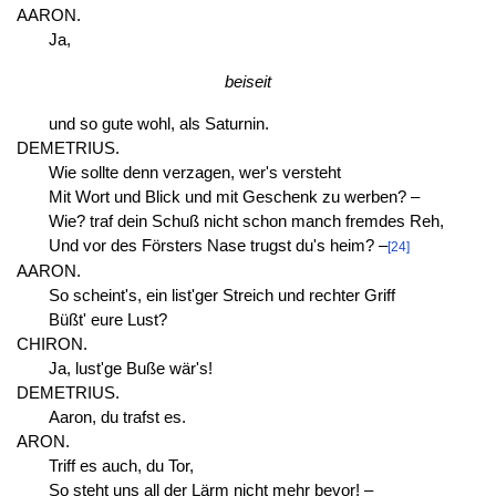
AARON.
Ja,
beiseit
und so gute wohl, als Saturnin.
DEMETRIUS.
Wie sollte denn verzagen, wer's versteht
Mit Wort und Blick und mit Geschenk zu werben? –
Wie? traf dein Schuß nicht schon manch fremdes Reh,
Und vor des Försters Nase trugst du's heim? –
[24]
AARON.
So scheint's, ein list'ger Streich und rechter Griff
Büßt' eure Lust?
CHIRON.
Ja, lust'ge Buße wär's!
DEMETRIUS.
Aaron, du trafst es.
ARON.
Triff es auch, du Tor,
So steht uns all der Lärm nicht mehr bevor! –