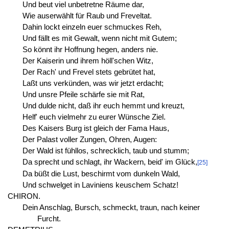
Und beut viel unbetretne Räume dar,
Wie auserwählt für Raub und Freveltat.
Dahin lockt einzeln euer schmuckes Reh,
Und fällt es mit Gewalt, wenn nicht mit Gutem;
So könnt ihr Hoffnung hegen, anders nie.
Der Kaiserin und ihrem höll'schen Witz,
Der Rach' und Frevel stets gebrütet hat,
Laßt uns verkünden, was wir jetzt erdacht;
Und unsre Pfeile schärfe sie mit Rat,
Und dulde nicht, daß ihr euch hemmt und kreuzt,
Helf' euch vielmehr zu eurer Wünsche Ziel.
Des Kaisers Burg ist gleich der Fama Haus,
Der Palast voller Zungen, Ohren, Augen:
Der Wald ist fühllos, schrecklich, taub und stumm;
Da sprecht und schlagt, ihr Wackern, beid' im Glück,
[25]
Da büßt die Lust, beschirmt vom dunkeln Wald,
Und schwelget in Laviniens keuschem Schatz!
CHIRON.
Dein Anschlag, Bursch, schmeckt, traun, nach keiner
Furcht.