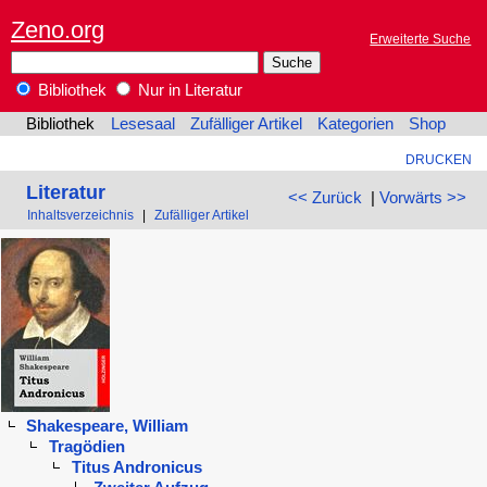
Zeno.org
Erweiterte Suche
Bibliothek
Nur in Literatur
Bibliothek
Lesesaal
Zufälliger Artikel
Kategorien
Shop
DRUCKEN
Literatur
<< Zurück
|
Vorwärts >>
Inhaltsverzeichnis
|
Zufälliger Artikel
Shakespeare, William
Tragödien
Titus Andronicus