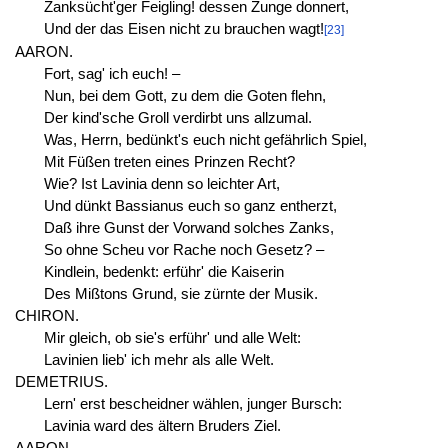
Zanksücht'ger Feigling! dessen Zunge donnert,
Und der das Eisen nicht zu brauchen wagt!
[23]
AARON.
Fort, sag' ich euch! –
Nun, bei dem Gott, zu dem die Goten flehn,
Der kind'sche Groll verdirbt uns allzumal.
Was, Herrn, bedünkt's euch nicht gefährlich Spiel,
Mit Füßen treten eines Prinzen Recht?
Wie? Ist Lavinia denn so leichter Art,
Und dünkt Bassianus euch so ganz entherzt,
Daß ihre Gunst der Vorwand solches Zanks,
So ohne Scheu vor Rache noch Gesetz? –
Kindlein, bedenkt: erführ' die Kaiserin
Des Mißtons Grund, sie zürnte der Musik.
CHIRON.
Mir gleich, ob sie's erführ' und alle Welt:
Lavinien lieb' ich mehr als alle Welt.
DEMETRIUS.
Lern' erst bescheidner wählen, junger Bursch:
Lavinia ward des ältern Bruders Ziel.
AARON.