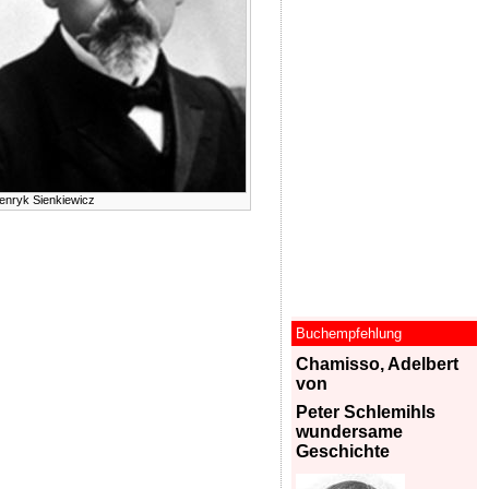
enryk Sienkiewicz
Buchempfehlung
Chamisso, Adelbert
von
Peter Schlemihls
wundersame
Geschichte