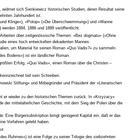
 widmet sich Sienkiewicz historischen Studien, deren Resultat seine
ehnten Jahrhundert ist.
 und Klinge«), »Potop« (»Die Überschwemmung«) und »Wanne
werden 1884, 1886 und 1888 veröffentlicht.
 Arbeiten über zeitgenössische Themen: »Bez dogmatu« (»Ohne
udie eines hoch entwickelten dekadenten Mannes.
 Italien, um Material für seinen Roman »Quo Vadis?« zu sammeln.
des Bodens«) ist ein ländlicher Roman.
 größten Erfolg, »Quo Vadis«, einen Roman über die Christen –
 kennzeichnet tief sein Schreiben.
nowski Stiftung« und Mitbegründer und Präsident der »Literarischen
 er wieder zu den historischen Themen zurück. In »Krzyzacy«
ode der mittelalterlichen Geschichte, mit dem Sieg der Polen über die
är. Eine Bürgersubskription bringt genügend Kapital ein, daß er das
ine Vorfahren gelebt haben.
ur.
des Ruhmes«) ist eine Folge zu seiner Trilogie des siebzehnten