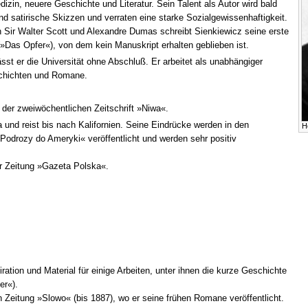
dizin, neuere Geschichte und Literatur. Sein Talent als Autor wird bald
nd satirische Skizzen und verraten eine starke Sozialgewissenhaftigkeit.
Sir Walter Scott und Alexandre Dumas schreibt Sienkiewicz seine erste
(»Das Opfer«), von dem kein Manuskript erhalten geblieben ist.
sst er die Universität ohne Abschluß. Er arbeitet als unabhängiger
schichten und Romane.
 der zweiwöchentlichen Zeitschrift »Niwa«.
und reist bis nach Kalifornien. Seine Eindrücke werden in den
H
 Podrozy do Ameryki« veröffentlicht und werden sehr positiv
der Zeitung »Gazeta Polska«.
ration und Material für einige Arbeiten, unter ihnen die kurze Geschichte
er«).
n Zeitung »Slowo« (bis 1887), wo er seine frühen Romane veröffentlicht.