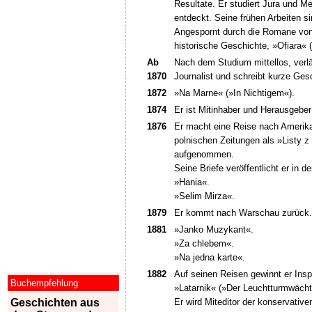
Resultate. Er studiert Jura und Me
entdeckt. Seine frühen Arbeiten si
Angespornt durch die Romane von 
historische Geschichte, »Ofiara« 
Ab
Nach dem Studium mittellos, verlä
1870
Journalist und schreibt kurze Ge
1872
»Na Marne« (»In Nichtigem«).
1874
Er ist Mitinhaber und Herausgeber
1876
Er macht eine Reise nach Amerika 
polnischen Zeitungen als »Listy z
aufgenommen.
Seine Briefe veröffentlicht er in 
»Hania«.
»Selim Mirza«.
1879
Er kommt nach Warschau zurück.
1881
»Janko Muzykant«.
»Za chlebem«.
»Na jedna karte«.
1882
Auf seinen Reisen gewinnt er Inspi
Buchempfehlung
»Latarnik« (»Der Leuchtturmwächt
Er wird Miteditor der konservative
Geschichten aus