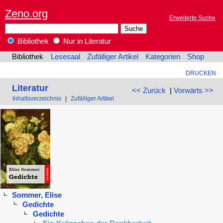
Zeno.org
Erweiterte Suche
Bibliothek
Nur in Literatur
Bibliothek
Lesesaal
Zufälliger Artikel
Kategorien
Shop
DRUCKEN
Literatur
<< Zurück
|
Vorwärts >>
Inhaltsverzeichnis
|
Zufälliger Artikel
Sommer, Elise
Gedichte
Gedichte