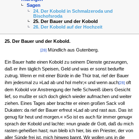
Sagen
24. Der Kobold in Schmalzeroda und
Bischofsroda
25. Der Bauer und der Kobold
26. Der Kobold auf der Hochzeit
25. Der Bauer und der Kobold.
Mündlich aus Gutenberg.
[28]
Ein Bauer hatte einen Kobold zu seinem Dienste gezwungen,
daß er ihm täglich Speisen, Geld und was er sonst bedurfte
zutrug. Wenn er mit einer Bürde in die Thür trat, rief der Bauer
ihm jedesmal zu »Lad ab und hol mehr;« und wenn auch
oft
[28]
dem Kobold vor Anstrengung der helle Schweiß übers Gesicht
lief, so mußte er sich doch gleich wieder aufmachen und weiter
ziehen. Eines Tages aber brachte er einen großen Sack voll
Dukaten: da rief der Bauer erfreut »Lad ab und rast aus. Das ist
genug für heut und morgen.« »So ist es auch für immer genug«
sprach der Kobold und lachte: »nun gnade dir Gott, daß du mich
rasten geheißen hast; nun bleib ich hier, bis ein Priester, der von
aller Sünde frei ist, mich hinweg bannt. Wir wollen uns in die