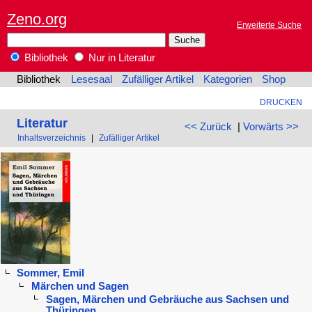
Zeno.org
Erweiterte Suche
Bibliothek
Nur in Literatur
Bibliothek
Lesesaal
Zufälliger Artikel
Kategorien
Shop
DRUCKEN
Literatur
<< Zurück
|
Vorwärts >>
Inhaltsverzeichnis
|
Zufälliger Artikel
Sommer, Emil
Märchen und Sagen
Sagen, Märchen und Gebräuche aus Sachsen und
Thüringen