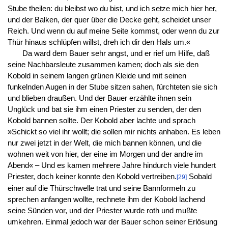
Stube theilen: du bleibst wo du bist, und ich setze mich hier her,
und der Balken, der quer über die Decke geht, scheidet unser
Reich. Und wenn du auf meine Seite kommst, oder wenn du zur
Thür hinaus schlüpfen willst, dreh ich dir den Hals um.«
Da ward dem Bauer sehr angst, und er rief um Hilfe, daß
seine Nachbarsleute zusammen kamen; doch als sie den
Kobold in seinem langen grünen Kleide und mit seinen
funkelnden Augen in der Stube sitzen sahen, fürchteten sie sich
und blieben draußen. Und der Bauer erzählte ihnen sein
Unglück und bat sie ihm einen Priester zu senden, der den
Kobold bannen sollte. Der Kobold aber lachte und sprach
»Schickt so viel ihr wollt; die sollen mir nichts anhaben. Es leben
nur zwei jetzt in der Welt, die mich bannen können, und die
wohnen weit von hier, der eine im Morgen und der andre im
Abend« – Und es kamen mehrere Jahre hindurch viele hundert
Priester, doch keiner konnte den Kobold vertreiben.
Sobald
[29]
einer auf die Thürschwelle trat und seine Bannformeln zu
sprechen anfangen wollte, rechnete ihm der Kobold lachend
seine Sünden vor, und der Priester wurde roth und mußte
umkehren. Einmal jedoch war der Bauer schon seiner Erlösung