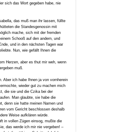
 der sich das Wort gegeben habe, nie
sabella, das muß man ihr lassen, füllte
hütteten die Standesgenossin mit
öglich mache, sich mit der fremden
on einem Schooß auf den andern, und
 Ende, und in den nächsten Tagen war
iebte. Nun, wie gefällt Ihnen die
zem Herzen, aber es thut mir weh, wenn
 hergeben muß.
. Aber ich habe Ihnen ja von vornherein
 vermochte, wieder gut zu machen mich
, die sie und die Czika bei der
aufen. Man glaubte, sie habe die
cht, denn sie hatte meinen Namen und
ren vom Gericht beschlossen deshalb
andere Weise aufklären würde.
ft in vollen Zügen einsog, mußte die
e, das werde ich mir nie vergeben! –