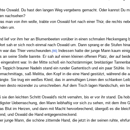
hte Oswald. Du hast den langen Weg vergebens gemacht. Oder kannst Du mir 
rten nachsehen?
was man von ihm wolle, trabte von Oswald fort nach einer Thür, die rechts ne
emden um.
nd lief vor ihm her an Blumenbeeten vorüber in einen schmalen Heckengang bi
 Dort sah er sich noch einmal nach Oswald um. Dann sprang er die Stufen hina
n war das Thier verschwunden.
Indessen hatte der junge Mann kaum einige
[86]
os an seine Stelle bannte. Er sah auf einen kleinen offenen Platz, der auf be
eingerahmt war. In der Mitte schoß ein hochstämmiger, breitästiger Tannenba
ppich brauner Nadeln stand ein runder Gartentisch und ein paar Stühle. I
nachmittags, saß Melitta, den Kopf in die eine Hand gestützt, während die 
 drängte. Sie trug ein weißes Kleid, das in anmuthigen Linien den schlanken L
men desto reizender zu umschreiben. Auf dem Tisch lagen Handschuh, ein brei
 sie den leichten Schritt Oswald's nicht vernahm, bis er vor ihr stand. Da ho
udigster Ueberraschung, den Mann leibhaftig vor sich zu sehen, mit dem ihr
das Blut im Herzen, und dann mit Macht hervorbrechend, übergoß es die blei
ebend, und Oswald die Hand entgegenstreckend.
r junge Mann, die schöne zitternde Hand, die jetzt in der seinen ruhte, ehrfu