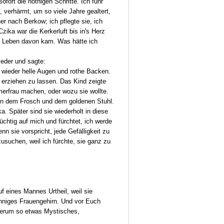
ofort die nöthigen Schritte. Ich fuhr
 verhärmt, um so viele Jahre gealtert,
r nach Berkow; ich pflegte sie, ich
zika war die Kerkerluft bis in's Herz
em Leben davon kam. Was hätte ich
ieder und sagte:
er wieder helle Augen und rothe Backen.
n erziehen zu lassen. Das Kind zeigte
merfrau machen, oder wozu sie wollte.
e von dem Frosch und dem goldenen Stuhl.
 Später sind sie wiederholt in diese
üchtig auf mich und fürchtet, ich werde
nn sie vorspricht, jede Gefälligkeit zu
usuchen, weil ich fürchte, sie ganz zu
uf eines Mannes Urtheil, weil sie
tsinniges Frauengehirn. Und vor Euch
herum so etwas Mystisches,