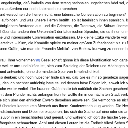
er angekündigt, daß Isabella von dem streng nationalen ungarischen Adel sei,
und außerdem nur noch Lateinisch zu sprechen.
und versuchten die Herren nicht, eine lateinische Conversation zu beginnen?
aufbinden, und was unsere Herren betrifft, so ist lateinisch ihnen spanisch. I
königlichem Anstande aus, und die Griebens, die Trantows, die Bülows übersc
über das andere ihre Unkenntniß der lateinischen Sprache, die es ihnen unm
che und interessante Conversation einzulassen. Die kleine Czika wanderte v
rstickt. – Kurz, die Komödie spielte zu meiner größten Zufriedenheit bis zu
unen Gräfin, wie man die Freundin Melitta's von Berkow kurzweg zu nennen bel
Frau. Ihrer vornehmen
Gesellschaft gönne ich diese Mystification von gan
[90]
n weil er arm und hülflos ist, sich zum Spielding der Reichen und Mächtigen
 und antwortete, ohne die mindeste Spur von Empfindlichkeit:
so denken; und noch hübscher finde ich es, daß Sie es mir so geradezu sagen
, den ich nachher aufrichtig bereute und dessen böse Folgen ich, soweit ich
he weiter verlief. Der braunen Gräfin hatte ich natürlich die Sachen geschenkt
 dem Plunder nichts anfangen konnte, wollte ihn in der nächsten Stadt verk
le sich über den ehrlichen Erwerb derselben ausweisen. Sie vermochte es ni
überdies konnte kein Mensch aus ihrem Kauderwelsch klug werden. Die Her
Landstreicherin und Diebin einzusperren, bis sich die Sache auf eine oder die 
zuvor in ein benachbartes Bad gereist, und während ich dort die frische Seelu
gnisse schmachten. Ach! und diesen Leuten ist die Freiheit Alles! Sehen Si