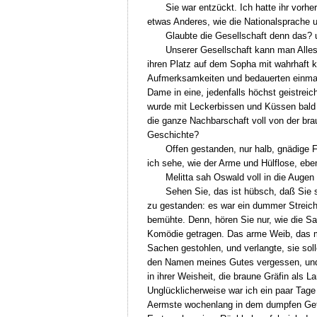
Sie war entzückt. Ich hatte ihr vorh
etwas Anderes, wie die Nationalsprache 
Glaubte die Gesellschaft denn das? 
Unserer Gesellschaft kann man Alles 
ihren Platz auf dem Sopha mit wahrhaft 
Aufmerksamkeiten und bedauerten einmal 
Dame in eine, jedenfalls höchst geistrei
wurde mit Leckerbissen und Küssen bald e
die ganze Nachbarschaft voll von der bra
Geschichte?
Offen gestanden, nur halb, gnädige 
ich sehe, wie der Arme und Hülflose, ebe
Melitta sah Oswald voll in die Augen
Sehen Sie, das ist hübsch, daß Sie 
zu gestanden: es war ein dummer Streich
bemühte. Denn, hören Sie nur, wie die Sac
Komödie getragen. Das arme Weib, das mit
Sachen gestohlen, und verlangte, sie sol
den Namen meines Gutes vergessen, und 
in ihrer Weisheit, die braune Gräfin als 
Unglücklicherweise war ich ein paar Tage 
Aermste wochenlang in dem dumpfen Gefän