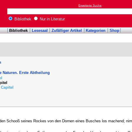
Erweiterte Suche
Bibliothek
Nur in Literatur
Bibliothek
Lesesaal
Zufälliger Artikel
Kategorien
Shop
h
 Naturen. Erste Abtheilung
el
pitel
 Capitel
, den Schooß seines Rockes von den Dornen eines Busches los machend; nimm