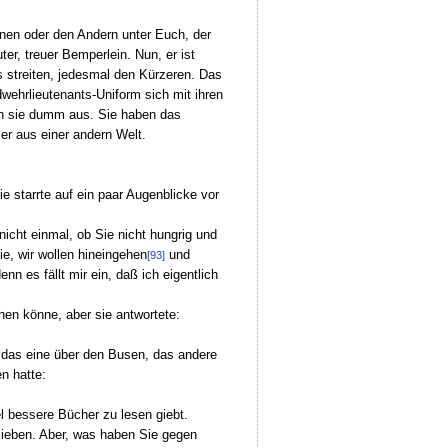
inen oder den Andern unter Euch, der
r, treuer Bemperlein. Nun, er ist
s streiten, jedesmal den Kürzeren. Das
wehrlieutenants-Uniform sich mit ihren
en sie dumm aus. Sie haben das
er aus einer andern Welt.
ie starrte auf ein paar Augenblicke vor
nicht einmal, ob Sie nicht hungrig und
, wir wollen hineingehen
und
[93]
n es fällt mir ein, daß ich eigentlich
en könne, aber sie antwortete:
n das eine über den Busen, das andere
n hatte:
l bessere Bücher zu lesen giebt.
elieben. Aber, was haben Sie gegen