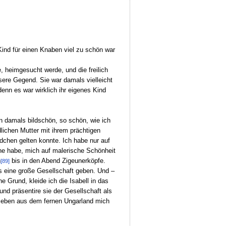
 Kind für einen Knaben viel zu schön war
e, heimgesucht werde, und die freilich
sere Gegend. Sie war damals vielleicht
denn es war wirklich ihr eigenes Kind
n damals bildschön, so schön, wie ich
lichen Mutter mit ihrem prächtigen
dchen gelten konnte. Ich habe nur auf
che habe, mich auf malerische Schönheit
n
bis in den Abend Zigeunerköpfe.
[89]
ls eine große Gesellschaft geben. Und –
 Grund, kleide ich die Isabell in das
nd präsentire sie der Gesellschaft als
o eben aus dem fernen Ungarland mich