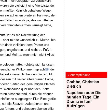
wald in ein Gespräch zu verwickeln,
aren sie vielleicht eine Viertelstunde
ren mußte. Reinlich gehaltene Wege,
en sie auf einen breiteren Fahrweg, der
 Gitterthor endigte, das unmittelbar
 verschränkten Armen verneigt hatte,
itt. Ist es die Nachwirkung der
– aber mir ist wunderlich zu Muthe. Ich
äre dann vielleicht dem Pastor und
ogen, angefahren, und nicht zu Fuß in
er, und Melitta, wenn mich nicht Alles
e gelegen hatte, richtete sich langsam
freundlicher Willkommen! sprach
der
[85]
 Stacket in einen blühenden Garten. Mit
Buchempfehlung
dessen mit seiner altersgrauen Farbe,
Grabbe, Christian
 anderen Seiten des geräumigen Platzes
Dietrich
em Wohnhause quer über den Platz
Napoleon oder Die
ren hinschreitend, durch die offenen
hundert Tage. Ein
einfliesen ausgelegten Flur. Eine große
Drama in fünf
, nur die Spatzen zwitscherten und
Aufzügen
zu füttern, und schossen ebenso eilig