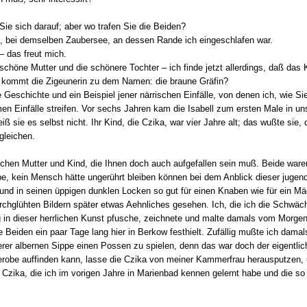
ie sich darauf; aber wo trafen Sie die Beiden?
e, bei demselben Zaubersee, an dessen Rande ich eingeschlafen war.
 das freut mich.
e schöne Mutter und die schönere Tochter – ich finde jetzt allerdings, daß das
ie kommt die Zigeunerin zu dem Namen: die braune Gräfin?
e Geschichte und ein Beispiel jener närrischen Einfälle, von denen ich, wie Si
n Einfälle streifen. Vor sechs Jahren kam die Isabell zum ersten Male in un
ß sie es selbst nicht. Ihr Kind, die Czika, war vier Jahre alt; das wußte sie, 
gleichen.
schen Mutter und Kind, die Ihnen doch auch aufgefallen sein muß. Beide ware
e, kein Mensch hätte ungerührt bleiben können bei dem Anblick dieser jugend
 und in seinen üppigen dunklen Locken so gut für einen Knaben wie für ein Mä
urchglühten Bildern später etwas Aehnliches gesehen. Ich, die ich die Schwä
g in dieser herrlichen Kunst pfusche, zeichnete und malte damals vom Morge
e Beiden ein paar Tage lang hier in Berkow festhielt. Zufällig mußte ich dama
er albernen Sippe einen Possen zu spielen, denn das war doch der eigentliche
derobe auffinden kann, lasse die Czika von meiner Kammerfrau herausputzen, u
 Czika, die ich im vorigen Jahre in Marienbad kennen gelernt habe und die s