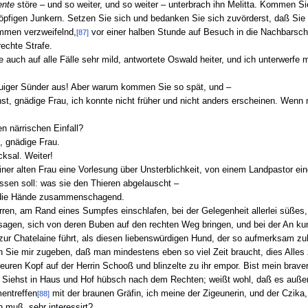
ente
störe – und so weiter, und so weiter – unterbrach ihn Melitta. Kommen Si
öpfigen Junkern. Setzen Sie sich und bedanken Sie sich zuvörderst, daß Sie
mmen verzweifelnd,
vor einer halben Stunde auf Besuch in die Nachbarsch
[87]
rechte Strafe.
ie auch auf alle Fälle sehr mild, antwortete Oswald heiter, und ich unterwerfe
reuiger Sünder aus! Aber warum kommen Sie so spät, und –
rnst, gnädige Frau, ich konnte nicht früher und nicht anders erscheinen. Wenn
 närrischen Einfall?
n, gnädige Frau.
cksal. Weiter!
er alten Frau eine Vorlesung über Unsterblichkeit, von einem Landpastor ei
ssen soll: was sie den Thieren abgelauscht –
a, die Hände zusammenschagend.
ren, am Rand eines Sumpfes einschlafen, bei der Gelegenheit allerlei süßes
sagen, sich von deren Buben auf den rechten Weg bringen, und bei der An ku
zur Chatelaine führt, als diesen liebenswürdigen Hund, der so aufmerksam z
 Sie mir zugeben, daß man mindestens eben so viel Zeit braucht, dies Alles z
euren Kopf auf der Herrin Schooß und blinzelte zu ihr empor. Bist mein braver
 Siehst in Haus und Hof hübsch nach dem Rechten; weißt wohl, daß es auß
entreffen
mit der braunen Gräfin, ich meine der Zigeunerin, und der Czika,
[88]
muß, sehr interessirt?