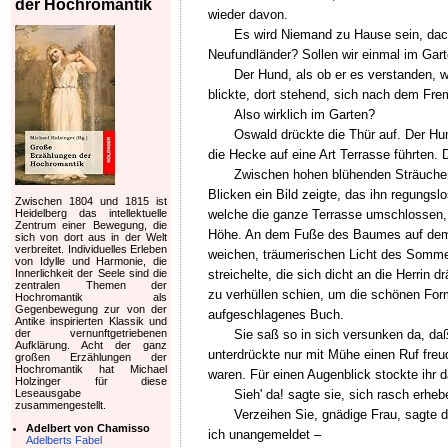
der Hochromantik
wieder davon.
Es wird Niemand zu Hause sein, dac
Neufundländer? Sollen wir einmal im Ga
Der Hund, als ob er es verstanden, 
blickte, dort stehend, sich nach dem Fr
Also wirklich im Garten?
Oswald drückte die Thür auf. Der Hu
die Hecke auf eine Art Terrasse führten.
Zwischen hohen blühenden Sträuche
Blicken ein Bild zeigte, das ihn regungsl
Zwischen 1804 und 1815 ist
welche die ganze Terrasse umschlossen, 
Heidelberg das intellektuelle
Zentrum einer Bewegung, die
Höhe. An dem Fuße des Baumes auf dem Te
sich von dort aus in der Welt
verbreitet. Individuelles Erleben
weichen, träumerischen Licht des Sommer
von Idylle und Harmonie, die
streichelte, die sich dicht an die Herrin
Innerlichkeit der Seele sind die
zentralen Themen der
zu verhüllen schien, um die schönen For
Hochromantik als
Gegenbewegung zur von der
aufgeschlagenes Buch.
Antike inspirierten Klassik und
Sie saß so in sich versunken da, daß
der vernunftgetriebenen
Aufklärung. Acht der ganz
unterdrückte nur mit Mühe einen Ruf fre
großen Erzählungen der
Hochromantik hat Michael
waren. Für einen Augenblick stockte ihr 
Holzinger für diese
Sieh' da! sagte sie, sich rasch erh
Leseausgabe
zusammengestellt.
Verzeihen Sie, gnädige Frau, sagte de
Adelbert von Chamisso
ich unangemeldet –
Adelberts Fabel