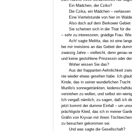
Ein Mädchen, der Cziko?
Die Czika, ein Mädchen – verlassen S
Eine Viertelstunde von hier im Wald
Also doch auf dem Berkower Gebiet –
Sie scheinen sich in der That für di
– sehr zu interessiren, gnädige Frau. W
Ach! sagte Melitta, das ist eine lang
bei mir meistens an das Gebiet der dumme
zwanzig Jahre – vielleicht, denn genau wei
und keine gestohlene Prinzessin oder der
Woher wissen Sie das?
Aus der frappanten Aehnlichkeit zwi
nie wieder etwas gesehen habe. Ich glaub
Kinde, das in seiner wunderlichen Tracht
Murillo's sonnegetränkten, leidenschaftd
verstehen zu wollen, und selbst ein weni
Ich vergaß nämlich, zu sagen, daß ich di
jetzt kommt der dumme Einfall – um unser
prächtigste Kleid, das ich in meiner Gar
Gräfin von Kryvan mit ihrem Töchterchen
zu besuchen gekommen sei.
Und was sagte die Gesellschaft?