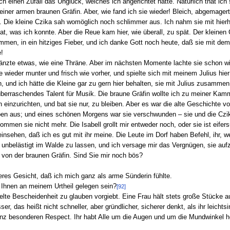
 einen Zufall das Unglück, welches ich angerichtet hatte. Natürlich that ich s
iner armen braunen Gräfin. Aber, wie fand ich sie wieder! Bleich, abgemagert,
Die kleine Czika sah womöglich noch schlimmer aus. Ich nahm sie mit hierhe
at, was ich konnte. Aber die Reue kam hier, wie überall, zu spät. Der kleinen C
mmen, in ein hitziges Fieber, und ich danke Gott noch heute, daß sie mit d
!
länzte etwas, wie eine Thräne. Aber im nächsten Momente lachte sie schon w
de wieder munter und frisch wie vorher, und spielte sich mit meinem Julius hi
, und ich hätte die Kleine gar zu gern hier behalten, sie mit Julius zusamme
überraschendes Talent für Musik. Die braune Gräfin wollte ich zu meiner Kam
eben einzurichten, und bat sie nur, zu bleiben. Aber es war die alte Geschicht
en aus; und eines schönen Morgens war sie verschwunden – sie und die Czika.
en sie nicht mehr. Die Isabell grollt mir entweder noch, oder sie ist eifers
insehen, daß ich es gut mit ihr meine. Die Leute im Dorf haben Befehl, ihr, we
e unbelästigt im Walde zu lassen, und ich versage mir das Vergnügen, sie aufz
von der braunen Gräfin. Sind Sie mir noch bös?
eres Gesicht, daß ich mich ganz als arme Sünderin fühlte.
 Ihnen an meinem Urtheil gelegen sein?
[92]
telte Bescheidenheit zu glauben vorgiebt. Eine Frau hält stets große Stücke a
er, das heißt nicht schneller, aber gründlicher, sicherer denkt, als ihr leich
anz besonderen Respect. Ihr habt Alle um die Augen und um die Mundwinkel 