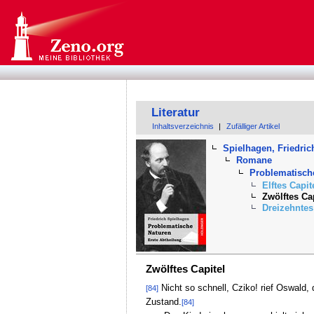
Literatur
Inhaltsverzeichnis
|
Zufälliger Artikel
Spielhagen, Friedric
Romane
Problematische
Elftes Capit
Zwölftes Ca
Dreizehntes
Zwölftes Capitel
Nicht so schnell, Cziko! rief Oswald
[84]
Zustand.
[84]