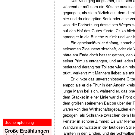
Das Kind ging langsamer, hielt sich
während er mühsam die Büsche auseinander
gegangen, als sie plötzlich aus dem dic
hier und da eine grüne Bank oder eine ve
wohl die Fortsetzung desselben Weges se
auf den Hof des Gutes führte. Cziko blie
sprang er in die Büsche zurück und war
Ein geheimnißvoller Anfang, sprach d
seltsamen Zigeunerwirthschaft, oder die 
hätte am Ende doch besser gethan, den W
seiner Primula entgangen, und auf jeden F
bedeutend derangirter Toilette wie ein r
trügt, verkehrt mit Männern lieber, als mit
Er klinkte das unverschlossene Gitte
empor, als er die Thür in den Angeln kre
junge Mann bei sich, während er, das prach
dem Stacket in einer Linie war die Fron
dem großen steinernen Balcon über der Th
waren von den Wirthschaftsgebäuden ein
gezogen, als Schranke zwischen dem Hofe
Fenster in schöne Zimmer. Es war Niemand
Buchempfehlung
Wanduhr schwatzte in der lautlosen Still
Große Erzählungen
lärmten in den Linden, und die Schwalbe