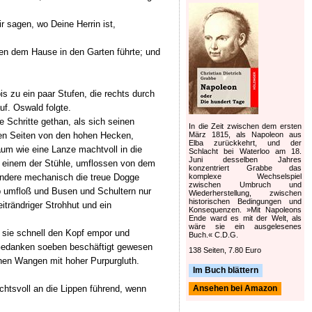
sagen, wo Deine Herrin ist,
ben dem Hause in den Garten führte; und
s zu ein paar Stufen, die rechts durch
uf. Oswald folgte.
 Schritte gethan, als sich seinen
In die Zeit zwischen dem ersten
März 1815, als Napoleon aus
iden Seiten von den hohen Hecken,
Elba zurückkehrt, und der
um wie eine Lanze machtvoll in die
Schlacht bei Waterloo am 18.
Juni desselben Jahres
n einem der Stühle, umflossen von dem
konzentriert Grabbe das
komplexe Wechselspiel
andere mechanisch die treue Dogge
zwischen Umbruch und
eib umfloß und Busen und Schultern nur
Wiederherstellung, zwischen
historischen Bedingungen und
trändriger Strohhut und ein
Konsequenzen. »Mit Napoleons
Ende ward es mit der Welt, als
wäre sie ein ausgelesenes
b sie schnell den Kopf empor und
Buch.« C.D.G.
e Gedanken soeben beschäftigt gewesen
138 Seiten, 7.80 Euro
chen Wangen mit hoher Purpurgluth.
Im Buch blättern
rchtsvoll an die Lippen führend, wenn
Ansehen bei Amazon