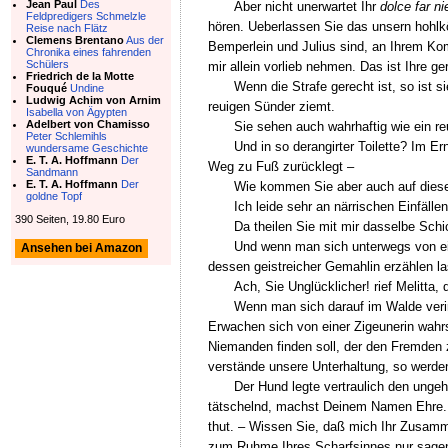
Jean Paul
Des
Aber nicht unerwartet Ihr
dolce far ni
Feldpredigers Schmelzle
hören. Ueberlassen Sie das unsern hohlk
Reise nach Flätz
Clemens Brentano
Aus der
Bemperlein und Julius sind, an Ihrem Ko
Chronika eines fahrenden
Schülers
mir allein vorlieb nehmen. Das ist Ihre ge
Friedrich de la Motte
Wenn die Strafe gerecht ist, so ist s
Fouqué
Undine
Ludwig Achim von Arnim
reuigen Sünder ziemt.
Isabella von Ägypten
Adelbert von Chamisso
Sie sehen auch wahrhaftig wie ein 
Peter Schlemihls
Und in so derangirter Toilette? Im E
wundersame Geschichte
E. T. A. Hoffmann
Der
Weg zu Fuß zurücklegt –
Sandmann
E. T. A. Hoffmann
Der
Wie kommen Sie aber auch auf diesen
goldne Topf
Ich leide sehr an närrischen Einfälle
390 Seiten, 19.80 Euro
Da theilen Sie mit mir dasselbe Schi
Und wenn man sich unterwegs von ein
Ansehen bei Amazon
dessen geistreicher Gemahlin erzählen la
Ach, Sie Unglücklicher! rief Melitt
Wenn man sich darauf im Walde verir
Erwachen sich von einer Zigeunerin wahr
Niemanden finden soll, der den Fremden 
verstände unsere Unterhaltung, so werden
Der Hund legte vertraulich den ungeh
tätschelnd, machst Deinem Namen Ehre.
thut. – Wissen Sie, daß mich Ihr Zusamm
zum Ruhme Ihres Scharfsinnes nur sagen 