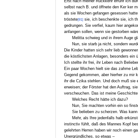
Erst nach meiner Rückkehr erfuhr ich durch
selbst nach B. und öffnete den Ker ker me
als sie Wochen gefangen gesessen hatte. 
tröstete
sie, ich beschenkte sie, ich th
[91]
gedrungen. Sie verfiel, kaum hier angeko
anfangen sollen, wenn sie gestorben wäre
Melitta schwieg und in ihrem Auge g
Nun, sie starb ja nicht, sondern wur
Die Kinder hatten sich sehr lieb gewonnen
die köstlichsten Anlagen, besonders ein 
Ich stellte ihr frei, ihr Leben nach Beli
Ein paar Wochen hielt sie das zahme Leb
Gegend gekommen, aber hierher zu mir komm
ihr die Czika stehlen. Und doch muß sie e
erweisen; der Förster hat den Auftrag, si
verscheuchen. Das ist meine Geschichte 
Welches Recht hätte ich dazu?
Nun, Sie machten vorhin ein so finst
Sie belieben zu scherzen. Was kann
Mehr, als Ihre jedenfalls halb erküns
instinctiv fühlt, daß des Mannes Kopf bess
gelehrten Herren haben wir noch einen g
Unergründliches, so etwas –