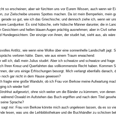
icht so erscheinen; aber wir fürchten uns vor Eurem Wissen, auch wenn wir E
n, zur Zielscheibe unseres Spottes machen. Da ist mein Bemperlein, mein gute
t gerade so gut, wie ich das Griechische; und dennoch ziehe ich, wenn wir un
sere Landjunker. Es sind hübsche, sehr hübsche Männer darunter, die in Land
 Gesichtern und hellen blauen Augen prächtig ausnehmen; aber in Civil seh
Hundegesichtern. Der einzige von ihnen, der studirt hat, sieht aus, als wäre 
nsvolles Antlitz, wie wenn eine Wolke über eine sonnenhelle Landschaft jagt. S
sprächs verloren hätte. Dann, wie aus einem Traum erwachend:
 will ich, daß mein Julius studirt. Aber ich schwatze und schwatze und frage 
ach Ihren Kreuz-und Querfahrten das vollkommenste Recht haben. Kommen Sie
nen, der uns einige Erfrischungen besorgt. Mich verlangt ebenfalls danach, den
e noch gar nicht in dem Hause gewesen?
ch fragte eine große Wanduhr, ob ich Frau von Berkow meine Aufwartung mach
ng ich wieder fort!
n Strohhut aufgesetzt, ohne sich weiter um die Bänder zu kümmern, von dene
d, während Oswald im Aufstehen das Buch ergriffen und nach dem Titel gesehe
g seine Sprache?
 sagt mir: Frau von Berkow könnte mich auch ungelesen lassen, da es so vie
ande lesen, was uns die Leihbibliothekare und die Buchhändler zu schicken b