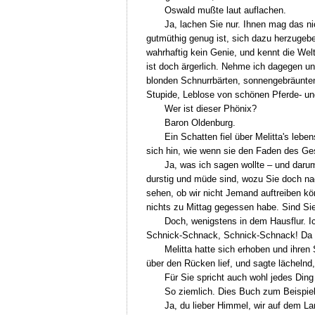
Oswald mußte laut auflachen.
Ja, lachen Sie nur. Ihnen mag das n
gutmüthig genug ist, sich dazu herzugebe
wahrhaftig kein Genie, und kennt die Wel
ist doch ärgerlich. Nehme ich dagegen un
blonden Schnurrbärten, sonnengebräunten
Stupide, Leblose von schönen Pferde- und 
Wer ist dieser Phönix?
Baron Oldenburg.
Ein Schatten fiel über Melitta's lebe
sich hin, wie wenn sie den Faden des Ge
Ja, was ich sagen wollte – und darum
durstig und müde sind, wozu Sie doch n
sehen, ob wir nicht Jemand auftreiben kön
nichts zu Mittag gegessen habe. Sind Si
Doch, wenigstens in dem Hausflur. I
Schnick-Schnack, Schnick-Schnack! Da gi
Melitta hatte sich erhoben und ihre
über den Rücken lief, und sagte lächeln
Für Sie spricht auch wohl jedes Din
So ziemlich. Dies Buch zum Beispiel
Ja, du lieber Himmel, wir auf dem L