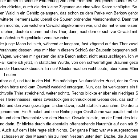
 aber immer in scheuer Entfernung von dem Fremden. Vergebens suchte es Os
 drückte, durch die der kleine Zigeuner wie eine wilde Katze schlüpfte. So w
hten Wald in ein Gehölz gelangten, das schon zu dem Parke von Berkow gehö
rwitterte Hermensäule; überall die Spuren ordnender Menschenhand. Dann trat
in mochte, von welchem Oswald abgekommen war, und der mit einem eisernen
b stehen, deutete stumm auf das Thor; dann, nachdem er sich vor Oswald mit
 im nächsten Augenblicke verschwunden.
er junge Mann bei sich, während er langsam, fast zögernd auf das Thor zuschr
Vorahnung dessen, was mir hier in diesem Schloß der Zauberin begegnen soll 
agen, welchen mir gestern der alte Baron anbot, nicht auszuschlagen. Ich w
all käme ich jetzt, in stattlicher Würde, von den schwerfälligen Braunen gez
eisender Handwerksbursch. Ei nun! Kleider machen wohl Leute, aber keine Männ
 – Leuten.
rthor auf, und trat in den Hof. Ein mächtiger Neufundländer Hund, der im Gras
ischen hörte und kam Oswald wedelnd entgegen. Nun, das ist wenigstens ein 
tvolle Thier streichelnd, weiter schritt. Rechts blickte er über ein niedriges
t des Herrenhauses, eines zweistöckigen schmucklosen Gebäu des, das sich in
ür und den zwei gewaltigen Linden davor, recht stattlich ausnahm. Die drei
genommen. Ein Stacket und eine Reihe junger Obstbäume war parallel mit d
 und dem Rasenplatz vor dem Hause. Oswald blickte, an der Front des letzte
 darin. Er blickte durch die ebenfalls offenstehende Hausthür auf den mit St
e. Auch auf dem Hofe regte sich nichts. Der ganze Platz war wie ausgestorben
n schossen an den Mauern hin zu ihren Nestern unter dem Dache, die Jungen 