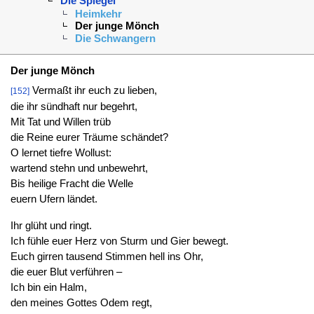
Die Spiegel
Heimkehr
Der junge Mönch
Die Schwangern
Der junge Mönch
Vermaßt ihr euch zu lieben,
[152]
die ihr sündhaft nur begehrt,
Mit Tat und Willen trüb
die Reine eurer Träume schändet?
O lernet tiefre Wollust:
wartend stehn und unbewehrt,
Bis heilige Fracht die Welle
euern Ufern ländet.
Ihr glüht und ringt.
Ich fühle euer Herz von Sturm und Gier bewegt.
Euch girren tausend Stimmen hell ins Ohr,
die euer Blut verführen –
Ich bin ein Halm,
den meines Gottes Odem regt,