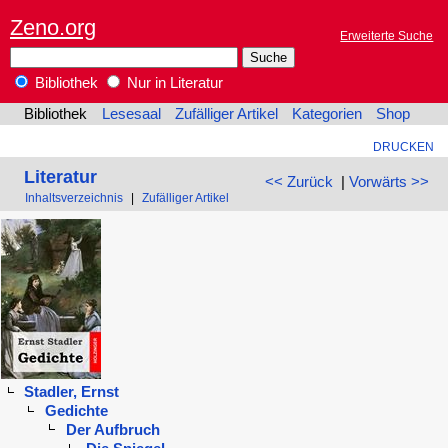
Zeno.org
Erweiterte Suche
Bibliothek
Nur in Literatur
Bibliothek
Lesesaal
Zufälliger Artikel
Kategorien
Shop
DRUCKEN
Literatur
<< Zurück
|
Vorwärts >>
Inhaltsverzeichnis
|
Zufälliger Artikel
Stadler, Ernst
Gedichte
Der Aufbruch