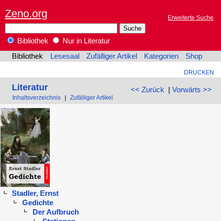
Zeno.org
Erweiterte Suche
Bibliothek
Nur in Literatur
Bibliothek
Lesesaal
Zufälliger Artikel
Kategorien
Shop
DRUCKEN
Literatur
<< Zurück
|
Vorwärts >>
Inhaltsverzeichnis
|
Zufälliger Artikel
Stadler, Ernst
Gedichte
Der Aufbruch