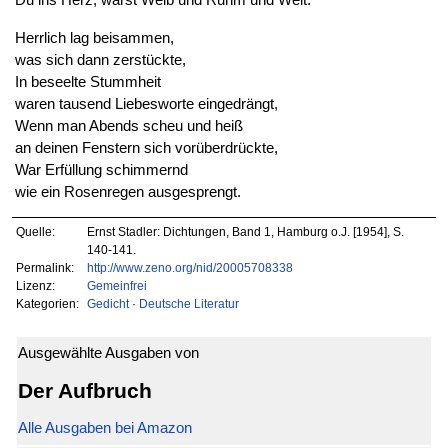
Herrlich lag beisammen,
was sich dann zerstückte,
In beseelte Stummheit
waren tausend Liebesworte eingedrängt,
Wenn man Abends scheu und heiß
an deinen Fenstern sich vorüberdrückte,
War Erfüllung schimmernd
wie ein Rosenregen ausgesprengt.
Quelle:
Ernst Stadler: Dichtungen, Band 1, Hamburg o.J. [1954], S.
140-141.
Permalink:
http://www.zeno.org/nid/20005708338
Lizenz:
Gemeinfrei
Kategorien:
Gedicht
·
Deutsche Literatur
Ausgewählte Ausgaben von
Der Aufbruch
Alle Ausgaben bei Amazon