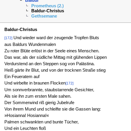
Baldur
Prometheus (2.)
Baldur-Christus
Gethsemane
Baldur-Christus
Und wieder ward der zeugende Tropfen Bluts
[172]
aus Baldurs Wundenmalen
Zu roter Blüte erlöst in der Seele eines Menschen.
Das war, als der südliche Mittag mit glühenden Lippen
Verdurstend an den Steppen sog von Palästina.
Heiß gärte ihr Blut, und von der trocknen Straße stieg
Ein Feueratem auf
Und wirbelte in braunen Flocken
[172]
Um sonnverbrannte, staubstarrende Gesichter,
Als sie ihn zum ersten Male sahen.
Der Sommerwind riß gierig Jubelrufe
Von ihrem Mund und schleifte sie die Gassen lang:
»Hosianna! Hosianna!«
Palmen schwankten und bunte Tücher,
Und ein Leuchten floß