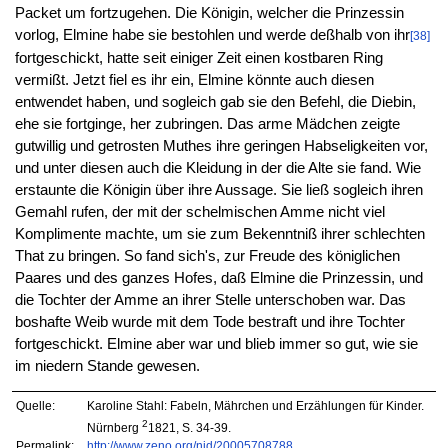
Packet um fortzugehen. Die Königin, welcher die Prinzessin
vorlog, Elmine habe sie bestohlen und werde deßhalb von ihr
[38]
fortgeschickt, hatte seit einiger Zeit einen kostbaren Ring
vermißt. Jetzt fiel es ihr ein, Elmine könnte auch diesen
entwendet haben, und sogleich gab sie den Befehl, die Diebin,
ehe sie fortginge, her zubringen. Das arme Mädchen zeigte
gutwillig und getrosten Muthes ihre geringen Habseligkeiten vor,
und unter diesen auch die Kleidung in der die Alte sie fand. Wie
erstaunte die Königin über ihre Aussage. Sie ließ sogleich ihren
Gemahl rufen, der mit der schelmischen Amme nicht viel
Komplimente machte, um sie zum Bekenntniß ihrer schlechten
That zu bringen. So fand sich's, zur Freude des königlichen
Paares und des ganzes Hofes, daß Elmine die Prinzessin, und
die Tochter der Amme an ihrer Stelle unterschoben war. Das
boshafte Weib wurde mit dem Tode bestraft und ihre Tochter
fortgeschickt. Elmine aber war und blieb immer so gut, wie sie
im niedern Stande gewesen.
Quelle:
Karoline Stahl: Fabeln, Mährchen und Erzählungen für Kinder.
2
Nürnberg
1821, S. 34-39.
Permalink:
http://www.zeno.org/nid/20005708788