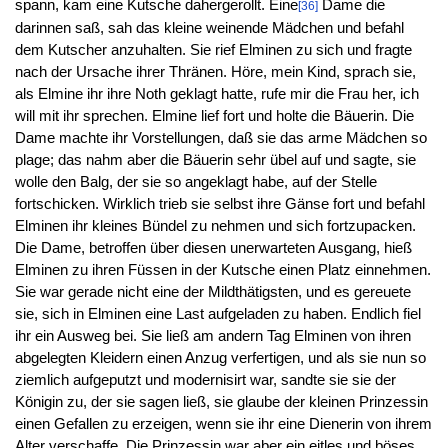
spann, kam eine Kutsche dahergerollt. Eine
Dame die
[36]
darinnen saß, sah das kleine weinende Mädchen und befahl
dem Kutscher anzuhalten. Sie rief Elminen zu sich und fragte
nach der Ursache ihrer Thränen. Höre, mein Kind, sprach sie,
als Elmine ihr ihre Noth geklagt hatte, rufe mir die Frau her, ich
will mit ihr sprechen. Elmine lief fort und holte die Bäuerin. Die
Dame machte ihr Vorstellungen, daß sie das arme Mädchen so
plage; das nahm aber die Bäuerin sehr übel auf und sagte, sie
wolle den Balg, der sie so angeklagt habe, auf der Stelle
fortschicken. Wirklich trieb sie selbst ihre Gänse fort und befahl
Elminen ihr kleines Bündel zu nehmen und sich fortzupacken.
Die Dame, betroffen über diesen unerwarteten Ausgang, hieß
Elminen zu ihren Füssen in der Kutsche einen Platz einnehmen.
Sie war gerade nicht eine der Mildthätigsten, und es gereuete
sie, sich in Elminen eine Last aufgeladen zu haben. Endlich fiel
ihr ein Ausweg bei. Sie ließ am andern Tag Elminen von ihren
abgelegten Kleidern einen Anzug verfertigen, und als sie nun so
ziemlich aufgeputzt und modernisirt war, sandte sie sie der
Königin zu, der sie sagen ließ, sie glaube der kleinen Prinzessin
einen Gefallen zu erzeigen, wenn sie ihr eine Dienerin von ihrem
Alter verschaffe. Die Prinzessin war aber ein eitles und böses