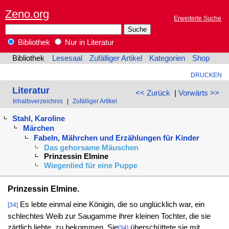
Zeno.org
Erweiterte Suche
Bibliothek
Nur in Literatur
Bibliothek
Lesesaal
Zufälliger Artikel
Kategorien
Shop
DRUCKEN
Literatur
<< Zurück
|
Vorwärts >>
Inhaltsverzeichnis
|
Zufälliger Artikel
Stahl, Karoline
Märchen
Fabeln, Mährchen und Erzählungen für Kinder
Das gehorsame Mäuschen
Prinzessin Elmine
Wiegenlied für eine Puppe
Prinzessin Elmine.
Es lebte einmal eine Königin, die so unglücklich war, ein
[34]
schlechtes Weib zur Saugamme ihrer kleinen Tochter, die sie
zärtlich liebte, zu bekommen. Sie
überschüttete sie mit
[34]