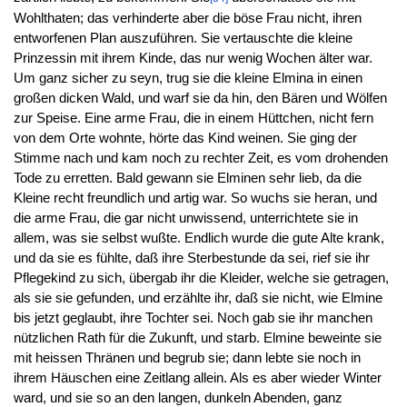
Wohlthaten; das verhinderte aber die böse Frau nicht, ihren
entworfenen Plan auszuführen. Sie vertauschte die kleine
Prinzessin mit ihrem Kinde, das nur wenig Wochen älter war.
Um ganz sicher zu seyn, trug sie die kleine Elmina in einen
großen dicken Wald, und warf sie da hin, den Bären und Wölfen
zur Speise. Eine arme Frau, die in einem Hüttchen, nicht fern
von dem Orte wohnte, hörte das Kind weinen. Sie ging der
Stimme nach und kam noch zu rechter Zeit, es vom drohenden
Tode zu erretten. Bald gewann sie Elminen sehr lieb, da die
Kleine recht freundlich und artig war. So wuchs sie heran, und
die arme Frau, die gar nicht unwissend, unterrichtete sie in
allem, was sie selbst wußte. Endlich wurde die gute Alte krank,
und da sie es fühlte, daß ihre Sterbestunde da sei, rief sie ihr
Pflegekind zu sich, übergab ihr die Kleider, welche sie getragen,
als sie sie gefunden, und erzählte ihr, daß sie nicht, wie Elmine
bis jetzt geglaubt, ihre Tochter sei. Noch gab sie ihr manchen
nützlichen Rath für die Zukunft, und starb. Elmine beweinte sie
mit heissen Thränen und begrub sie; dann lebte sie noch in
ihrem Häuschen eine Zeitlang allein. Als es aber wieder Winter
ward, und sie so an den langen, dunkeln Abenden, ganz