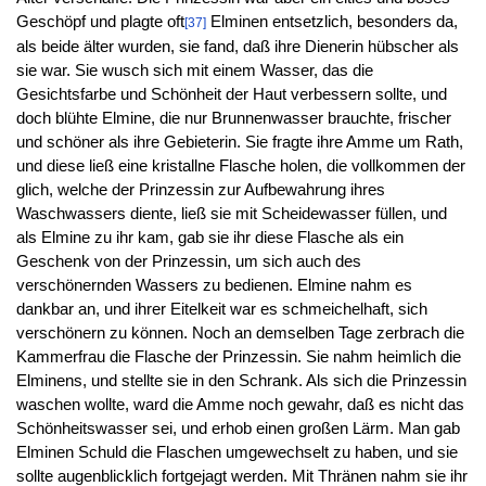
Geschöpf und plagte oft
Elminen entsetzlich, besonders da,
[37]
als beide älter wurden, sie fand, daß ihre Dienerin hübscher als
sie war. Sie wusch sich mit einem Wasser, das die
Gesichtsfarbe und Schönheit der Haut verbessern sollte, und
doch blühte Elmine, die nur Brunnenwasser brauchte, frischer
und schöner als ihre Gebieterin. Sie fragte ihre Amme um Rath,
und diese ließ eine kristallne Flasche holen, die vollkommen der
glich, welche der Prinzessin zur Aufbewahrung ihres
Waschwassers diente, ließ sie mit Scheidewasser füllen, und
als Elmine zu ihr kam, gab sie ihr diese Flasche als ein
Geschenk von der Prinzessin, um sich auch des
verschönernden Wassers zu bedienen. Elmine nahm es
dankbar an, und ihrer Eitelkeit war es schmeichelhaft, sich
verschönern zu können. Noch an demselben Tage zerbrach die
Kammerfrau die Flasche der Prinzessin. Sie nahm heimlich die
Elminens, und stellte sie in den Schrank. Als sich die Prinzessin
waschen wollte, ward die Amme noch gewahr, daß es nicht das
Schönheitswasser sei, und erhob einen großen Lärm. Man gab
Elminen Schuld die Flaschen umgewechselt zu haben, und sie
sollte augenblicklich fortgejagt werden. Mit Thränen nahm sie ihr