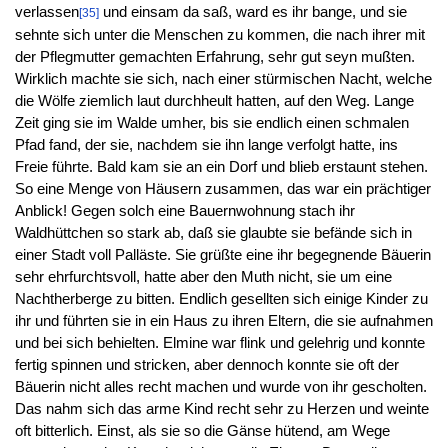
verlassen
und einsam da saß, ward es ihr bange, und sie
[35]
sehnte sich unter die Menschen zu kommen, die nach ihrer mit
der Pflegmutter gemachten Erfahrung, sehr gut seyn mußten.
Wirklich machte sie sich, nach einer stürmischen Nacht, welche
die Wölfe ziemlich laut durchheult hatten, auf den Weg. Lange
Zeit ging sie im Walde umher, bis sie endlich einen schmalen
Pfad fand, der sie, nachdem sie ihn lange verfolgt hatte, ins
Freie führte. Bald kam sie an ein Dorf und blieb erstaunt stehen.
So eine Menge von Häusern zusammen, das war ein prächtiger
Anblick! Gegen solch eine Bauernwohnung stach ihr
Waldhüttchen so stark ab, daß sie glaubte sie befände sich in
einer Stadt voll Palläste. Sie grüßte eine ihr begegnende Bäuerin
sehr ehrfurchtsvoll, hatte aber den Muth nicht, sie um eine
Nachtherberge zu bitten. Endlich gesellten sich einige Kinder zu
ihr und führten sie in ein Haus zu ihren Eltern, die sie aufnahmen
und bei sich behielten. Elmine war flink und gelehrig und konnte
fertig spinnen und stricken, aber dennoch konnte sie oft der
Bäuerin nicht alles recht machen und wurde von ihr gescholten.
Das nahm sich das arme Kind recht sehr zu Herzen und weinte
oft bitterlich. Einst, als sie so die Gänse hütend, am Wege