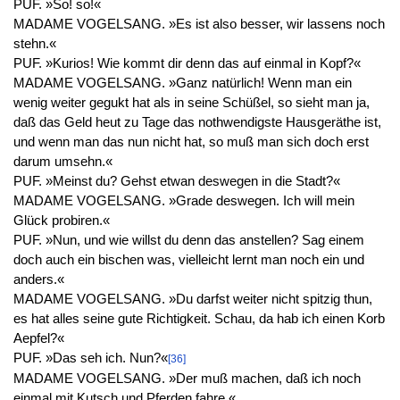
PUF. »So! so!«
MADAME VOGELSANG. »Es ist also besser, wir lassens noch
stehn.«
PUF. »Kurios! Wie kommt dir denn das auf einmal in Kopf?«
MADAME VOGELSANG. »Ganz natürlich! Wenn man ein
wenig weiter gegukt hat als in seine Schüßel, so sieht man ja,
daß das Geld heut zu Tage das nothwendigste Hausgeräthe ist,
und wenn man das nun nicht hat, so muß man sich doch erst
darum umsehn.«
PUF. »Meinst du? Gehst etwan deswegen in die Stadt?«
MADAME VOGELSANG. »Grade deswegen. Ich will mein
Glück probiren.«
PUF. »Nun, und wie willst du denn das anstellen? Sag einem
doch auch ein bischen was, vielleicht lernt man noch ein und
anders.«
MADAME VOGELSANG. »Du darfst weiter nicht spitzig thun,
es hat alles seine gute Richtigkeit. Schau, da hab ich einen Korb
Aepfel?«
PUF. »Das seh ich. Nun?«
[36]
MADAME VOGELSANG. »Der muß machen, daß ich noch
einmal mit Kutsch und Pferden fahre.«