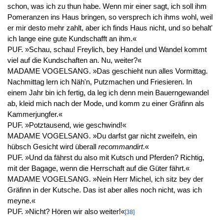
schon, was ich zu thun habe. Wenn mir einer sagt, ich soll ihm
Pomeranzen ins Haus bringen, so versprech ich ihms wohl, weil
er mir desto mehr zahlt, aber ich finds Haus nicht, und so behalt'
ich lange eine gute Kundschafft an ihm.«
PUF. »Schau, schau! Freylich, bey Handel und Wandel kommt
viel auf die Kundschaften an. Nu, weiter?«
MADAME VOGELSANG. »Das geschieht nun alles Vormittag.
Nachmittag lern ich Näh'n, Putzmachen und Friesieren. In
einem Jahr bin ich fertig, da leg ich denn mein Bauerngewandel
ab, kleid mich nach der Mode, und komm zu einer Gräfinn als
Kammerjungfer.«
PUF. »Potztausend, wie geschwind!«
MADAME VOGELSANG. »Du darfst gar nicht zweifeln, ein
hübsch Gesicht wird überall
recommandirt
.«
PUF. »Und da fährst du also mit Kutsch und Pferden? Richtig,
mit der Bagage, wenn die Herrschaft auf die Güter fährt.«
MADAME VOGELSANG. »Nein Herr Michel, ich sitz bey der
Gräfinn in der Kutsche. Das ist aber alles noch nicht, was ich
meyne.«
PUF. »Nicht? Hören wir also weiter!«
[38]