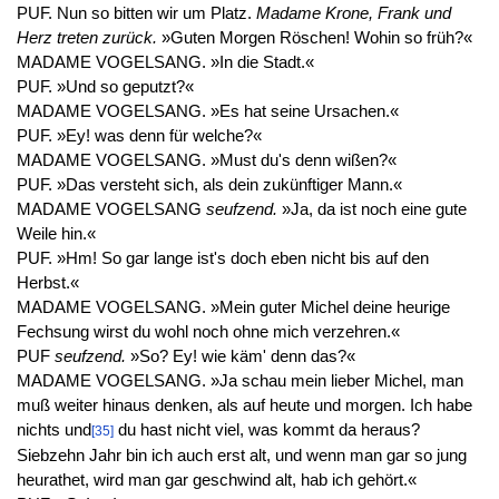
PUF. Nun so bitten wir um Platz.
Madame Krone, Frank und
Herz treten zurück.
»Guten Morgen Röschen! Wohin so früh?«
MADAME VOGELSANG. »In die Stadt.«
PUF. »Und so geputzt?«
MADAME VOGELSANG. »Es hat seine Ursachen.«
PUF. »Ey! was denn für welche?«
MADAME VOGELSANG. »Must du's denn wißen?«
PUF. »Das versteht sich, als dein zukünftiger Mann.«
MADAME VOGELSANG
seufzend.
»Ja, da ist noch eine gute
Weile hin.«
PUF. »Hm! So gar lange ist's doch eben nicht bis auf den
Herbst.«
MADAME VOGELSANG. »Mein guter Michel deine heurige
Fechsung wirst du wohl noch ohne mich verzehren.«
PUF
seufzend.
»So? Ey! wie käm' denn das?«
MADAME VOGELSANG. »Ja schau mein lieber Michel, man
muß weiter hinaus denken, als auf heute und morgen. Ich habe
nichts und
du hast nicht viel, was kommt da heraus?
[35]
Siebzehn Jahr bin ich auch erst alt, und wenn man gar so jung
heurathet, wird man gar geschwind alt, hab ich gehört.«