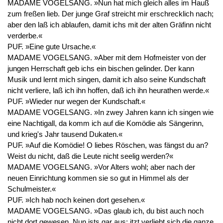
MADAME VOGELSANG. »Nun hat mich gleich alles im Hauß
zum freßen lieb. Der junge Graf streicht mir erschrecklich nach;
aber den laß ich ablaufen, damit ichs mit der alten Gräfinn nicht
verderbe.«
PUF. »Eine gute Ursache.«
MADAME VOGELSANG. »Aber mit dem Hofmeister von der
jungen Herrschaft geb ichs ein bischen gelinder. Der kann
Musik und lernt mich singen, damit ich also seine Kundschaft
nicht verliere, laß ich ihn hoffen, daß ich ihn heurathen werde.«
PUF. »Wieder nur wegen der Kundschaft.«
MADAME VOGELSANG. »In zwey Jahren kann ich singen wie
eine Nachtigall, da komm ich auf die Komödie als Sängerinn,
und krieg's Jahr tausend Dukaten.«
PUF. »Auf die Komödie! O liebes Röschen, was fängst du an?
Weist du nicht, daß die Leute nicht seelig werden?«
MADAME VOGELSANG. »Vor Alters wohl; aber nach der
neuen Einrichtung kommen sie so gut in Himmel als der
Schulmeister.«
PUF. »Ich hab noch keinen dort gesehen.«
MADAME VOGELSANG. »Das glaub ich, du bist auch noch
nicht dort gewesen. Nun ists gar aus; itzt verliebt sich die ganze