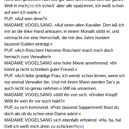
Welt in mich;
ich schick' aber alle spatzieren, ich weiß schon
[39]
auf wen ich warte.«
PUF. »Auf wen denn?«
MADAME VOGELSANG. »Auf einen alten Kavalier. Den laß ich
mir an die linke Hand antrauen; in einem Monath stirbt er, und
vermacht mir eine Herrschaft, die mir des Jahrs hundert
tausend Gulden einträgt.«
PUF. »Ach Röschen! Herzens-Röschen! mach mich doch
hernach zum Verwalter!«
MADAME VOGELSANG
eine hohe Miene annehmend.
»Ihr
könnt ja nicht schreiben guter Freund.«
PUF. »Ach liebe gnädige Frau, ich werds schon lernen, wenn ich
nur einmal Verwalter bin. Und mit ihrem Mann werden Sie's ja
auch nicht so genau nehmen.«
Will sie umarmen.
MADAME VOGELSANG
stößt ihn von sich.
»Grober Knopf!
Wißt ihr wen ihr vor euch habt?«
PUF
zu sich kommend.
»Potz tausend Sapperment! thust du
doch als ob du schon eine Dame wärst.«
MADAME VOGELSANG
sich ebenfalls erholend.
»Ha, ha, ha!
Gelt ich weiß mich drein zu schicken?«
[40]