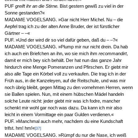
PUF
greift ihr an die Stirne.
Bist gestern gewiß zu viel in der
Sonne gestanden?«
MADAME VOGELSANG. »Gar nicht Herr Michel. Nu – die
Aepfel trag ich zu der alten Anne Bruder, der ist fürstlicher
Gärtner – –«
PUF. »Und der wird dir so viel dafür geben, daß du – –?«
MADAME VOGELSANG. »Plump mir nur nicht drein. Da hab
ich auch ein Briefchen an ihn, wo sie mich ihm
recommandirt
,
damit er mich bey sich behält. Der hat nun das ganze Jahr
hindurch eine Menge Pomeranzen und Pfirschen. Er giebt mir
also alle Tage ein Körbel voll zu verkaufen. Die trag ich in der
Früh aus, in die Kanzeleyen, auf die Reitschule, und was mir
noch übrig bleibt, gegen Mittag zu den vornehmen Herren, wenn
sie Ballen spielen. Nun, mit einem hübschen Mädel handeln
solche Leute nicht: jeder giebt mir was ich fodre, mancher
schenkt mir wohl gar noch was dazu. Da kann ich mir also
leicht in einem Vormittage ein paar Gulden verdienen.«
PUF. »Manchmal auch mehr, nachdem du eine Kundschaft
trifst. hm! hm!«
[37]
MADAME VOGELSANG. »Rümpf du nur die Nase, ich weiß