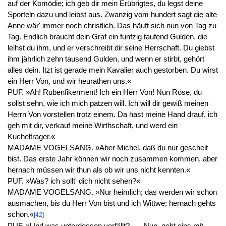
auf der Komödie; ich geb dir mein Erübrigtes, du legst deine
Sporteln dazu und leibst aus. Zwanzig vom hundert sagt die alte
Anne wär' immer noch christlich. Das häuft sich nun von Tag zu
Tag. Endlich braucht dein Graf ein funfzig taufend Gulden, die
leihst du ihm, und er verschreibt dir seine Herrschaft. Du giebst
ihm jährlich zehn tausend Gulden, und wenn er stirbt, gehört
alles dein. Itzt ist gerade mein Kavalier auch gestorben. Du wirst
ein Herr Von, und wir heurathen uns.«
PUF. »Ah! Rubenfikerment! Ich ein Herr Von! Nun Röse, du
sollst sehn, wie ich mich patzen will. Ich will dir gewiß meinen
Herrn Von vorstellen trotz einem. Da hast meine Hand drauf, ich
geh mit dir, verkauf meine Wirthschaft, und werd ein
Kucheltrager.«
MADAME VOGELSANG. »Aber Michel, daß du nur gescheit
bist. Das erste Jahr können wir noch zusammen kommen, aber
hernach müssen wir thun als ob wir uns nicht kennten.«
PUF. »Was? ich sollt' dich nicht sehen?«
MADAME VOGELSANG. »Nur heimlich; das werden wir schon
ausmachen, bis du Herr Von bist und ich Wittwe; hernach gehts
schon.«
[42]
PUF. »Und was unterdessen vorfällt? – – Nun, geht eins mit