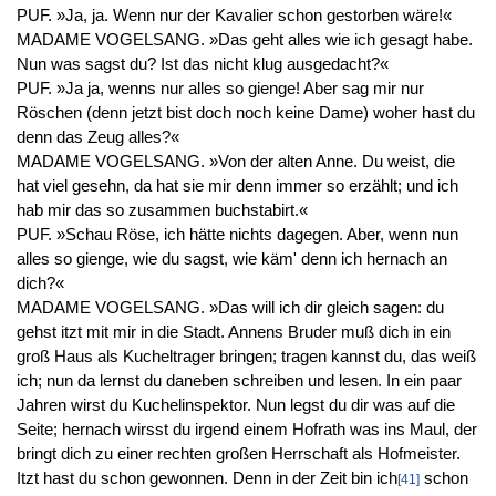
PUF. »Ja, ja. Wenn nur der Kavalier schon gestorben wäre!«
MADAME VOGELSANG. »Das geht alles wie ich gesagt habe.
Nun was sagst du? Ist das nicht klug ausgedacht?«
PUF. »Ja ja, wenns nur alles so gienge! Aber sag mir nur
Röschen (denn jetzt bist doch noch keine Dame) woher hast du
denn das Zeug alles?«
MADAME VOGELSANG. »Von der alten Anne. Du weist, die
hat viel gesehn, da hat sie mir denn immer so erzählt; und ich
hab mir das so zusammen buchstabirt.«
PUF. »Schau Röse, ich hätte nichts dagegen. Aber, wenn nun
alles so gienge, wie du sagst, wie käm' denn ich hernach an
dich?«
MADAME VOGELSANG. »Das will ich dir gleich sagen: du
gehst itzt mit mir in die Stadt. Annens Bruder muß dich in ein
groß Haus als Kucheltrager bringen; tragen kannst du, das weiß
ich; nun da lernst du daneben schreiben und lesen. In ein paar
Jahren wirst du Kuchelinspektor. Nun legst du dir was auf die
Seite; hernach wirsst du irgend einem Hofrath was ins Maul, der
bringt dich zu einer rechten großen Herrschaft als Hofmeister.
Itzt hast du schon gewonnen. Denn in der Zeit bin ich
schon
[41]