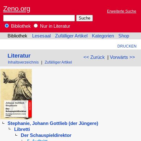
Zeno.org
Erweiterte Suche
Bibliothek
Nur in Literatur
Bibliothek
Lesesaal
Zufälliger Artikel
Kategorien
Shop
DRUCKEN
Literatur
<< Zurück
|
Vorwärts >>
Inhaltsverzeichnis
|
Zufälliger Artikel
Stephanie, Johann Gottlieb (der Jüngere)
Libretti
Der Schauspieldirektor