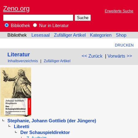
Zeno.org
Erweiterte Suche
Bibliothek
Nur in Literatur
Bibliothek
Lesesaal
Zufälliger Artikel
Kategorien
Shop
DRUCKEN
Literatur
<< Zurück
|
Vorwärts >>
Inhaltsverzeichnis
|
Zufälliger Artikel
Stephanie, Johann Gottlieb (der Jüngere)
Libretti
Der Schauspieldirektor