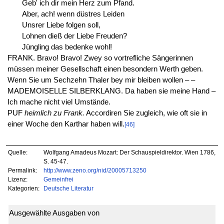
Geb' ich dir mein Herz zum Pfand.
Aber, ach! wenn düstres Leiden
Unsrer Liebe folgen soll,
Lohnen dieß der Liebe Freuden?
Jüngling das bedenke wohl!
FRANK. Bravo! Bravo! Zwey so vortrefliche Sängerinnen
müssen meiner Gesellschaft einen besondern Werth geben.
Wenn Sie um Sechzehn Thaler bey mir bleiben wollen – –
MADEMOISELLE SILBERKLANG. Da haben sie meine Hand –
Ich mache nicht viel Umstände.
PUF
heimlich zu Frank.
Accordiren Sie zugleich, wie oft sie in
einer Woche den Karthar haben will.
[46]
Quelle:
Wolfgang Amadeus Mozart: Der Schauspieldirektor. Wien 1786,
S. 45-47.
Permalink:
http://www.zeno.org/nid/20005713250
Lizenz:
Gemeinfrei
Kategorien:
Deutsche Literatur
Ausgewählte Ausgaben von