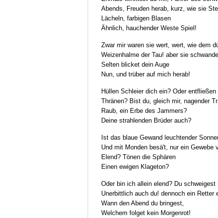
Abends, Freuden herab, kurz, wie sie Ste
Lächeln, farbigen Blasen
Ähnlich, hauchender Weste Spiel!
Zwar mir waren sie wert, wert, wie dem d
Weizenhalme der Tau! aber sie schwande
Selten blicket dein Auge
Nun, und trüber auf mich herab!
Hüllen Schleier dich ein? Oder entfließen 
Thränen? Bist du, gleich mir, nagender Tr
Raub, ein Erbe des Jammers?
Deine strahlenden Brüder auch?
Ist das blaue Gewand leuchtender Sonnen
Und mit Monden besä't, nur ein Gewebe 
Elend? Tönen die Sphären
Einen ewigen Klageton?
Oder bin ich allein elend? Du schweigest 
Unerbittlich auch du! dennoch ein Retter e
Wann den Abend du bringest,
Welchem folget kein Morgenrot!