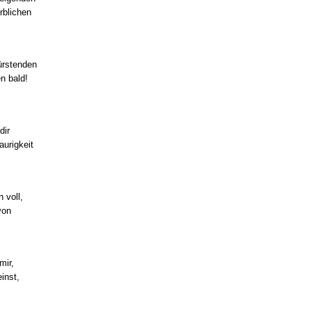
rblichen
ürstenden
n bald!
dir
aurigkeit
 voll,
von
mir,
inst,