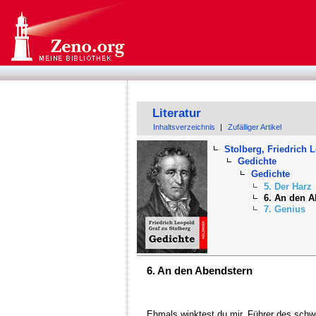
Literatur
Inhaltsverzeichnis
|
Zufälliger Artikel
Stolberg, Friedrich 
Gedichte
Gedichte
5. Der Harz
6. An den 
7. Genius
6. An den Abendstern
Ehmals winktest du mir, Führer des sch