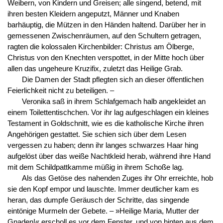
Weibern, von Kindern und Greisen; alle singend, betend, mit
ihren besten Kleidern angeputzt, Männer und Knaben
barhäuptig, die Mützen in den Händen haltend. Darüber her in
gemessenen Zwischenräumen, auf den Schultern getragen,
ragten die kolossalen Kirchenbilder: Christus am Ölberge,
Christus von den Knechten verspottet, in der Mitte hoch über
allen das ungeheure Kruzifix, zuletzt das Heilige Grab.
Die Damen der Stadt pflegten sich an dieser öffentlichen
Feierlichkeit nicht zu beteiligen. –
Veronika saß in ihrem Schlafgemach halb angekleidet an
einem Toilettentischchen. Vor ihr lag aufgeschlagen ein kleines
Testament in Goldschnitt, wie es die katholische Kirche ihren
Angehörigen gestattet. Sie schien sich über dem Lesen
vergessen zu haben; denn ihr langes schwarzes Haar hing
aufgelöst über das weiße Nachtkleid herab, während ihre Hand
mit dem Schildpattkamme müßig in ihrem Schoße lag.
Als das Getöse des nahenden Zuges ihr Ohr erreichte, hob
sie den Kopf empor und lauschte. Immer deutlicher kam es
heran, das dumpfe Geräusch der Schritte, das singende
eintönige Murmeln der Gebete. – »Heilige Maria, Mutter der
Gnaden!« erscholl es vor dem Fenster, und von hinten aus dem