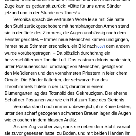
Zuge kam es gedämpft zurück: »Bitte für uns arme Sünder
jetzund und in der Stunde des Todes!«
Veronika sprach die vertrauten Worte leise mit. Sie hatte
den Stuhl zurückgeschoben; mit herabhängenden Armen stand
sie in der Tiefe des Zimmers, die Augen unablässig nach dem
Fenster gerichtet. – Immer neue Menschen kamen und gingen,
immer neue Stimmen erschollen, ein Bild nach
dem andern
[667]
wurde vorübergetragen. – Da plötzlich durchdrang ein
herzerschütternder Ton die Luft. Das castrum doloris nahte sich,
unter Posaunenschall, umdrängt von Menschen, gefolgt von
den Meßdienern und den vornehmsten Priestern in feierlichem
Ornate. Die Bänder flatterten, der schwarze Flor des
Thronhimmels flutete in der Luft; darunter in einem
Blumengarten lag das Totenbild des Gekreuzigten. Der eherne
Schall der Posaunen war wie ein Ruf zum Tage des Gerichts.
Veronika stand noch immer unbeweglich; ihre Kniee bebten,
unter den scharf gezogenen schwarzen Brauen lagen die Augen
wie erloschen in dem blassen Antlitz.
Als der Zug vorüber war, sank sie neben dem Stuhl, worauf
sie zuvor gesessen hatte, zu Boden, und mit beiden Händen ihr