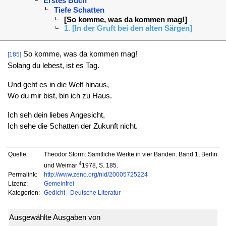
Erstes Buch
Tiefe Schatten
[So komme, was da kommen mag!]
1. [In der Gruft bei den alten Särgen]
So komme, was da kommen mag!
[185]
Solang du lebest, ist es Tag.
Und geht es in die Welt hinaus,
Wo du mir bist, bin ich zu Haus.
Ich seh dein liebes Angesicht,
Ich sehe die Schatten der Zukunft nicht.
Quelle:
Theodor Storm: Sämtliche Werke in vier Bänden. Band 1, Berlin
4
und Weimar
1978, S. 185.
Permalink:
http://www.zeno.org/nid/20005725224
Lizenz:
Gemeinfrei
Kategorien:
Gedicht
·
Deutsche Literatur
Ausgewählte Ausgaben von