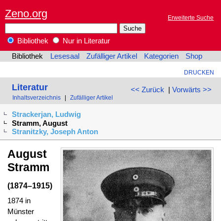
Zeno.org
Erweiterte Suche
Bibliothek
Nur in Literatur
Bibliothek
Lesesaal
Zufälliger Artikel
Kategorien
Shop
DRUCKEN
Literatur
<< Zurück
|
Vorwärts >>
Inhaltsverzeichnis
|
Zufälliger Artikel
Strackerjan, Ludwig
Stramm, August
Stranitzky, Joseph Anton
August
Stramm
(1874–1915)
1874 in
Münster