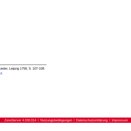
ieder, Leipzig 1758, S. 107-108.
5X
ZenoServer 4.030.014
Nutzungsbedingungen
Datenschutzerklärung
Impressum