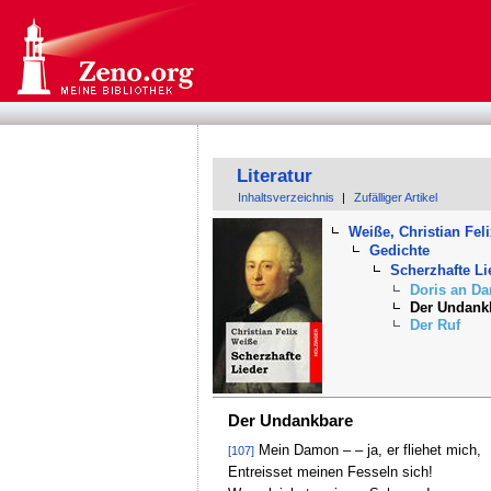
Literatur
Inhaltsverzeichnis
|
Zufälliger Artikel
Weiße, Christian Fel
Gedichte
Scherzhafte Li
Doris an D
Der Undank
Der Ruf
Der Undankbare
Mein Damon – – ja, er fliehet mich,
[107]
Entreisset meinen Fesseln sich!