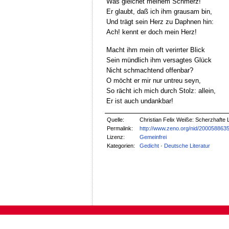
Was gleichet meinem Schmerz!
Er glaubt, daß ich ihm grausam bin,
Und trägt sein Herz zu Daphnen hin:
Ach! kennt er doch mein Herz!
Macht ihm mein oft verirrter Blick
Sein mündlich ihm versagtes Glück
Nicht schmachtend offenbar?
O möcht er mir nur untreu seyn,
So rächt ich mich durch Stolz: allein,
Er ist auch undankbar!
Quelle:
Christian Felix Weiße: Scherzhafte L
Permalink:
http://www.zeno.org/nid/200058863
Lizenz:
Gemeinfrei
Kategorien:
Gedicht
·
Deutsche Literatur