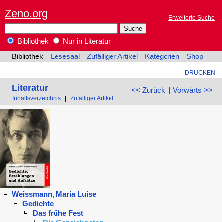
Zeno.org
Erweiterte Suche
Bibliothek
Nur in Literatur
Bibliothek
Lesesaal
Zufälliger Artikel
Kategorien
Shop
DRUCKEN
Literatur
<< Zurück
|
Vorwärts >>
Inhaltsverzeichnis
|
Zufälliger Artikel
Weissmann, Maria Luise
Gedichte
Das frühe Fest