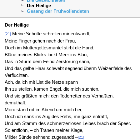
Die Gezeichneten
Der Heilige
Gesang der Frühvollendeten
Der Heilige
Meine Schritte schreiten mir entwandt,
[21]
Meine Finger gehen nach der Frau,
Doch im Muttergottesmantel stirbt die Hand.
Bläue meines Blicks lockt Meer ins Blau,
Das in Sturm dem Feind Zerstörung sann,
Und das gelbe Haar schwebt segnend überm Weizenfelde des
Verfluchten.
Ach, da ich mit List die Netze spann
Ihn zu stellen, kamen Engel, die mich suchten,
Und sie grüßten mich: den Toderretter des Verhaßten,
demuthaft.
Mord stand rot im Abend um mich her,
Doch ich sank ins Aug des Rehs, mir ganz entrafft,
Und am Stamm des schmerzenlosen Leibes brach der Speer.
So entflohn, – oh Tränen meiner Klage,
Milder Sünde sehnend zugesandt! –
[21]