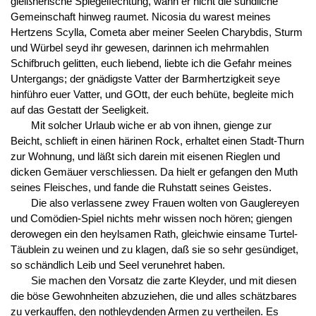
gleißnerische Spiegelfechtung, wann er nicht die sündliche
Gemeinschaft hinweg raumet. Nicosia du warest meines
Hertzens Scylla, Cometa aber meiner Seelen Charybdis, Sturm
und Würbel seyd ihr gewesen, darinnen ich mehrmahlen
Schifbruch gelitten, euch liebend, liebte ich die Gefahr meines
Untergangs; der gnädigste Vatter der Barmhertzigkeit seye
hinführo euer Vatter, und GOtt, der euch behüte, begleite mich
auf das Gestatt der Seeligkeit.
Mit solcher Urlaub wiche er ab von ihnen, gienge zur
Beicht, schlieft in einen härinen Rock, erhaltet einen Stadt-Thurn
zur Wohnung, und läßt sich darein mit eisenen Rieglen und
dicken Gemäuer verschliessen. Da hielt er gefangen den Muth
seines Fleisches, und fande die Ruhstatt seines Geistes.
Die also verlassene zwey Frauen wolten von Gauglereyen
und Comödien-Spiel nichts mehr wissen noch hören; giengen
derowegen ein den heylsamen Rath, gleichwie einsame Turtel-
Täublein zu weinen und zu klagen, daß sie so sehr gesündiget,
so schändlich Leib und Seel verunehret haben.
Sie machen den Vorsatz die zarte Kleyder, und mit diesen
die böse Gewohnheiten abzuziehen, die und alles schätzbares
zu verkauffen, den nothleydenden Armen zu vertheilen. Es