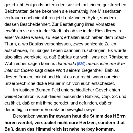
geschicht. Folgends unterreden sie sich mit einem geistreichen
Beichtvatter, deme bekennen sie reumüthig ihre Missethaten,
vertrauen doch nicht ihren jetzt entzündten Eyfer, sondern
dessen Bescheidenheit. Zur Bestättigung ihres Vorsatzes
erwählen sie also in der Stadt, als ob sie in der Einsidlerey in
einer Wüsten wären, zu leben; erhalten auch neben dem Stadt-
Thurn, allwo Babilas verschlossen, zwey schlechte Zellen
aufzubauen, ihr übriges Leben darinnen zuzubringen. Es wurde
also alles werckstellig, daß Babilas gar wohl, was der Römische
Wohlredner sagen konnte:
dummodo
murus inter me & te
[839]
inter sit: Cicero
sagt diese Wort seinem Gegentheil, Babilas
diesen Frauen, mir ist und bleibt es gar recht, wann nur eine
unzerbrechliche dicke Mauer mich von euch entscheidet.
Im lustigen Blumen-Feld unterschiedlicher Geschichten
weiset Sophronius auf diesen büssenden Babilas, Cap. 32. und
erzählet, daß er mit ihme geredet, und gefunden, daß er
demüthig, in seinem Vorsatz unbeweglich seye.
Derohalben
wann ihr etwann heut die Stimm des HErrn
hören werdet, verstocket nicht eure Hertzen, sondern thut
Buß, dann das Himmelreich ist nahe herbey kommen.