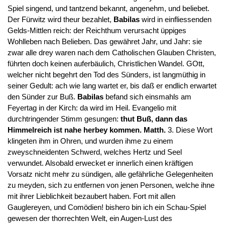
Spiel singend, und tantzend bekannt, angenehm, und beliebet.
Der Fürwitz wird theur bezahlet,
Babilas
wird in einfliessenden
Gelds-Mittlen reich: der Reichthum verursacht üppiges
Wohlleben nach Belieben. Das gewähret Jahr, und Jahr: sie
zwar alle drey waren nach dem Catholischen Glauben Christen,
führten doch keinen auferbäulich, Christlichen Wandel. GOtt,
welcher nicht begehrt den Tod des Sünders, ist langmüthig in
seiner Gedult: ach wie lang wartet er, bis daß er endlich erwartet
den Sünder zur Buß.
Babilas
befand sich einsmahls am
Feyertag in der Kirch: da wird im Heil. Evangelio mit
durchtringender Stimm gesungen:
thut Buß, dann das
Himmelreich ist nahe herbey kommen. Matth.
3. Diese Wort
klingeten ihm in Ohren, und wurden ihme zu einem
zweyschneidenten Schwerd, welches Hertz und Seel
verwundet. Alsobald erwecket er innerlich einen kräftigen
Vorsatz nicht mehr zu sündigen, alle gefährliche Gelegenheiten
zu meyden, sich zu entfernen von jenen Personen, welche ihne
mit ihrer Lieblichkeit bezaubert haben. Fort mit allen
Gauglereyen, und Comödien! bishero bin ich ein Schau-Spiel
gewesen der thorrechten Welt, ein Augen-Lust des