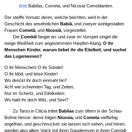
Babilas, Cometa, und Nicosia Comödianten.
[838]
Der steiffe Vorsatz deren, welche beichten, wird in der
Geschicht des ansehnlichen
Babiä,
und zweyer wohlgestalten
Frauen
Cometä,
und
Nicosiä,
vorgestellet.
Die
Comödi
fanget an: und zwar im Vorspiel singet die
ewige Weißheit zum angestimmten Harpfen-Klang.
O ihr
Menschen Kinder, warum liebet ihr die Eitelkeit, und suchet
das Lugenwesen?
O ihr Menschen! O ihr Sünder!
O ihr blöd, und böse Kinder!
Wo denckt ihr doch einmahl hin?
Ach! wie schwinden Tag, und Zeiten,
Nur im Schertz, und Eitelkeiten:
Wo habt ihr doch Witz, und Sinn?
Zu Tarso in Cilicia trittet
Babilas
zum öftern in der Schau-
Bühne hervor: deme folgen
Nicosia,
und
Cometa
vielfärbig
angethan, und geschmucket: sie lassen sich sehen, und hören,
werden also allem Volck mit ihren Gauglereyen in ihren Comödi-