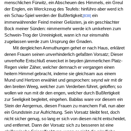
menschlichen Fürwitz, ein Abscheuen des Himmels, ein Greul
der Englen, ein Werckzeug des Teufels: hinführo aber werd ich
ein Schau-Spiel werden der Bußfertigkeit;
ein
[838]
immerwährender Feind meiner Gelüsten, ja ein geschlachter
Bock meiner Sünden: nimmermehr werde ich umkehren zum
Schwein-Trog der Unreinigkeit, wann ich nur einsmahls
zugelassen werde zum Ursprung der Gnaden.
Mit dergleichen Anmuthungen gehet er nach Haus, erkläret
denen Frauen seinen unverhinderlich gefaßten Vorsatz; Dieser
unverhofte Entschluß erwecket in beyden jämmerlichen Platz-
Regen vieler Zäher, welcher demnach er vergangen einen
heitern Himmel gebracht, indeme sie gleichsam aus einem
Mund und Hertzen erwählet und gesprochen: seynd wir mit dir
den breiten Weeg, welcher zum Verderben führet, geloffen; so
wollen wir nun mit dir den engen, welcher durch Bußfertigkeit
zur Seeligkeit begleitet, eingehen. Babilas ware vor diesem ein
Stein der Aergernus, diesen Frauen zu manchem Fall, nun aber
ein Grundstein zur Aufrichtung. Sein Vorsatz bleibt fest, doch
nicht sicher genug, so lang er sich von diesen nicht entscheidet,
und entfernet. Dann der Vorsatz sich zu besseren ist eine