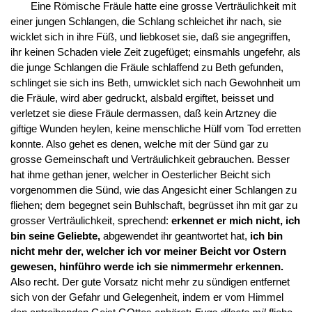
Eine Römische Fräule hatte eine grosse Verträulichkeit mit
einer jungen Schlangen, die Schlang schleichet ihr nach, sie
wicklet sich in ihre Füß, und liebkoset sie, daß sie angegriffen,
ihr keinen Schaden viele Zeit zugefüget; einsmahls ungefehr, als
die junge Schlangen die Fräule schlaffend zu Beth gefunden,
schlinget sie sich ins Beth, umwicklet sich nach Gewohnheit um
die Fräule, wird aber gedruckt, alsbald ergiftet, beisset und
verletzet sie diese Fräule dermassen, daß kein Artzney die
giftige Wunden heylen, keine menschliche Hülf vom Tod erretten
konnte. Also gehet es denen, welche mit der Sünd gar zu
grosse Gemeinschaft und Verträulichkeit gebrauchen. Besser
hat ihme gethan jener, welcher in Oesterlicher Beicht sich
vorgenommen die Sünd, wie das Angesicht einer Schlangen zu
fliehen; dem begegnet sein Buhlschaft, begrüsset ihn mit gar zu
grosser Verträulichkeit, sprechend:
erkennet er mich nicht, ich
bin seine Geliebte,
abgewendet ihr geantwortet hat,
ich bin
nicht mehr der, welcher ich vor meiner Beicht vor Ostern
gewesen, hinführo werde ich sie nimmermehr erkennen.
Also recht. Der gute Vorsatz nicht mehr zu sündigen entfernet
sich von der Gefahr und Gelegenheit, indem er vom Himmel