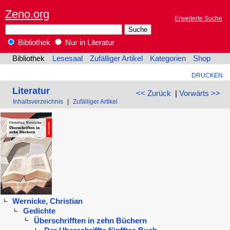
Zeno.org
Erweiterte Suche
Bibliothek
Nur in Literatur
Bibliothek
Lesesaal
Zufälliger Artikel
Kategorien
Shop
DRUCKEN
Literatur
<< Zurück
|
Vorwärts >>
Inhaltsverzeichnis
|
Zufälliger Artikel
Wernicke, Christian
Gedichte
Überschrifften in zehn Büchern