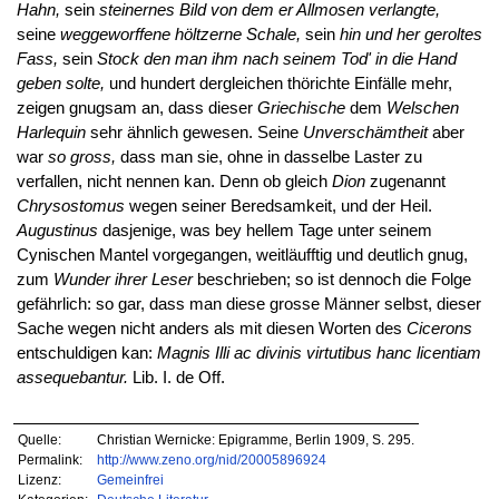
Hahn,
sein
steinernes Bild von dem er Allmosen verlangte,
seine
weggeworffene höltzerne Schale,
sein
hin und her geroltes
Fass,
sein
Stock den man ihm nach seinem Tod' in die Hand
geben solte,
und hundert dergleichen thörichte Einfälle mehr,
zeigen gnugsam an, dass dieser
Griechische
dem
Welschen
Harlequin
sehr ähnlich gewesen. Seine
Unverschämtheit
aber
war
so gross,
dass man sie, ohne in dasselbe Laster zu
verfallen, nicht nennen kan. Denn ob gleich
Dion
zugenannt
Chrysostomus
wegen seiner Beredsamkeit, und der Heil.
Augustinus
dasjenige, was bey hellem Tage unter seinem
Cynischen Mantel vorgegangen, weitläufftig und deutlich gnug,
zum
Wunder ihrer Leser
beschrieben; so ist dennoch die Folge
gefährlich: so gar, dass man diese grosse Männer selbst, dieser
Sache wegen nicht anders als mit diesen Worten des
Cicerons
entschuldigen kan:
Magnis Illi ac divinis virtutibus hanc licentiam
assequebantur.
Lib. I. de Off.
Quelle:
Christian Wernicke: Epigramme, Berlin 1909, S. 295.
Permalink:
http://www.zeno.org/nid/20005896924
Lizenz:
Gemeinfrei