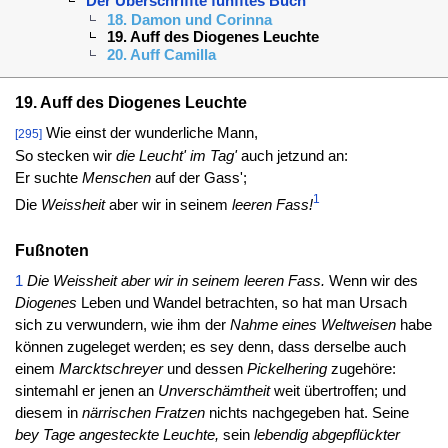
Der Uberschriffte fünfftes Buch
18. Damon und Corinna
19. Auff des Diogenes Leuchte
20. Auff Camilla
19. Auff des Diogenes Leuchte
Wie einst der wunderliche Mann,
[295]
So stecken wir
die Leucht' im Tag'
auch jetzund an:
Er suchte
Menschen
auf der Gass';
1
Die
Weissheit
aber wir in seinem
leeren Fass!
Fußnoten
1
Die Weissheit aber wir in seinem leeren Fass.
Wenn wir des
Diogenes
Leben und Wandel betrachten, so hat man Ursach
sich zu verwundern, wie ihm der
Nahme eines Weltweisen
habe
können zugeleget werden; es sey denn, dass derselbe auch
einem
Marcktschreyer
und dessen
Pickelhering
zugehöre:
sintemahl er jenen an
Unverschämtheit
weit übertroffen; und
diesem in
närrischen Fratzen
nichts nachgegeben hat. Seine
bey Tage angesteckte Leuchte,
sein
lebendig abgepflückter