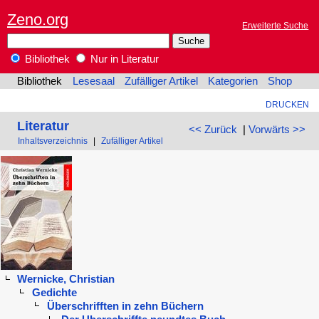
Zeno.org
Erweiterte Suche
Bibliothek
Nur in Literatur
Bibliothek
Lesesaal
Zufälliger Artikel
Kategorien
Shop
DRUCKEN
Literatur
<< Zurück
|
Vorwärts >>
Inhaltsverzeichnis
|
Zufälliger Artikel
Wernicke, Christian
Gedichte
Überschrifften in zehn Büchern