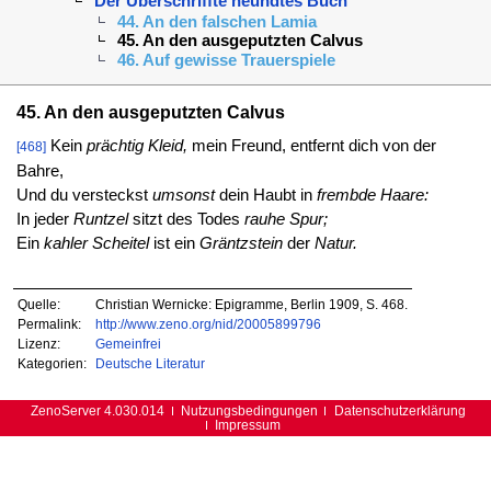
Der Uberschriffte neundtes Buch
44. An den falschen Lamia
45. An den ausgeputzten Calvus
46. Auf gewisse Trauerspiele
45. An den ausgeputzten Calvus
Kein
prächtig Kleid,
mein Freund, entfernt dich von der
[468]
Bahre,
Und du versteckst
umsonst
dein Haubt in
frembde Haare:
In jeder
Runtzel
sitzt des Todes
rauhe Spur;
Ein
kahler Scheitel
ist ein
Gräntzstein
der
Natur.
Quelle:
Christian Wernicke: Epigramme, Berlin 1909, S. 468.
Permalink:
http://www.zeno.org/nid/20005899796
Lizenz:
Gemeinfrei
Kategorien:
Deutsche Literatur
ZenoServer 4.030.014
Nutzungsbedingungen
Datenschutzerklärung
Impressum