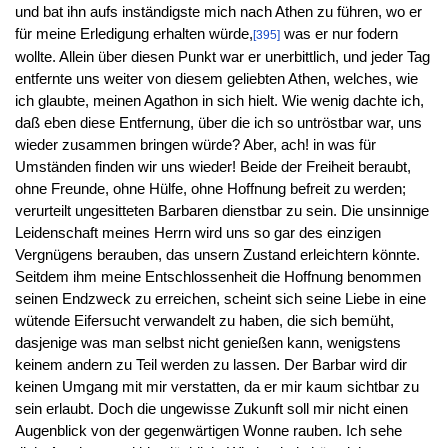
und bat ihn aufs inständigste mich nach Athen zu führen, wo er
für meine Erledigung erhalten würde,
was er nur fodern
[395]
wollte. Allein über diesen Punkt war er unerbittlich, und jeder Tag
entfernte uns weiter von diesem geliebten Athen, welches, wie
ich glaubte, meinen Agathon in sich hielt. Wie wenig dachte ich,
daß eben diese Entfernung, über die ich so untröstbar war, uns
wieder zusammen bringen würde? Aber, ach! in was für
Umständen finden wir uns wieder! Beide der Freiheit beraubt,
ohne Freunde, ohne Hülfe, ohne Hoffnung befreit zu werden;
verurteilt ungesitteten Barbaren dienstbar zu sein. Die unsinnige
Leidenschaft meines Herrn wird uns so gar des einzigen
Vergnügens berauben, das unsern Zustand erleichtern könnte.
Seitdem ihm meine Entschlossenheit die Hoffnung benommen
seinen Endzweck zu erreichen, scheint sich seine Liebe in eine
wütende Eifersucht verwandelt zu haben, die sich bemüht,
dasjenige was man selbst nicht genießen kann, wenigstens
keinem andern zu Teil werden zu lassen. Der Barbar wird dir
keinen Umgang mit mir verstatten, da er mir kaum sichtbar zu
sein erlaubt. Doch die ungewisse Zukunft soll mir nicht einen
Augenblick von der gegenwärtigen Wonne rauben. Ich sehe