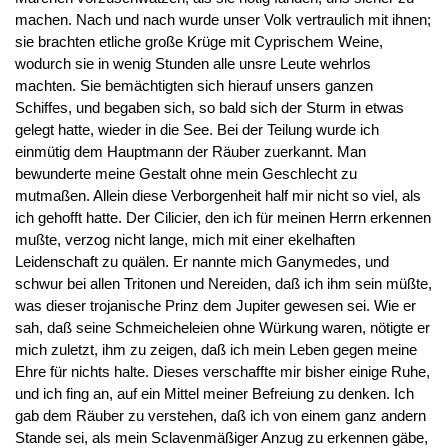
machen. Nach und nach wurde unser Volk vertraulich mit ihnen;
sie brachten etliche große Krüge mit Cyprischem Weine,
wodurch sie in wenig Stunden alle unsre Leute wehrlos
machten. Sie bemächtigten sich hierauf unsers ganzen
Schiffes, und begaben sich, so bald sich der Sturm in etwas
gelegt hatte, wieder in die See. Bei der Teilung wurde ich
einmütig dem Hauptmann der Räuber zuerkannt. Man
bewunderte meine Gestalt ohne mein Geschlecht zu
mutmaßen. Allein diese Verborgenheit half mir nicht so viel, als
ich gehofft hatte. Der Cilicier, den ich für meinen Herrn erkennen
mußte, verzog nicht lange, mich mit einer ekelhaften
Leidenschaft zu quälen. Er nannte mich Ganymedes, und
schwur bei allen Tritonen und Nereiden, daß ich ihm sein müßte,
was dieser trojanische Prinz dem Jupiter gewesen sei. Wie er
sah, daß seine Schmeicheleien ohne Würkung waren, nötigte er
mich zuletzt, ihm zu zeigen, daß ich mein Leben gegen meine
Ehre für nichts halte. Dieses verschaffte mir bisher einige Ruhe,
und ich fing an, auf ein Mittel meiner Befreiung zu denken. Ich
gab dem Räuber zu verstehen, daß ich von einem ganz andern
Stande sei, als mein Sclavenmäßiger Anzug zu erkennen gäbe,