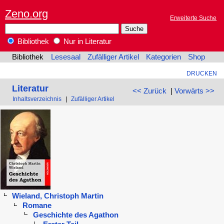
Zeno.org
Erweiterte Suche
Bibliothek
Nur in Literatur
Bibliothek
Lesesaal
Zufälliger Artikel
Kategorien
Shop
DRUCKEN
Literatur
<< Zurück
|
Vorwärts >>
Inhaltsverzeichnis
|
Zufälliger Artikel
Wieland, Christoph Martin
Romane
Geschichte des Agathon