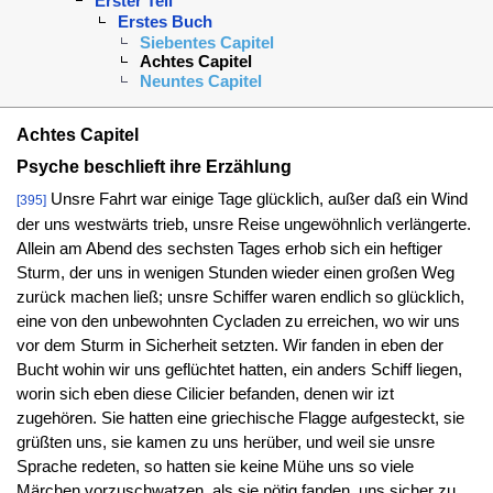
Erster Teil
Erstes Buch
Siebentes Capitel
Achtes Capitel
Neuntes Capitel
Achtes Capitel
Psyche beschlieft ihre Erzählung
Unsre Fahrt war einige Tage glücklich, außer daß ein Wind
[395]
der uns westwärts trieb, unsre Reise ungewöhnlich verlängerte.
Allein am Abend des sechsten Tages erhob sich ein heftiger
Sturm, der uns in wenigen Stunden wieder einen großen Weg
zurück machen ließ; unsre Schiffer waren endlich so glücklich,
eine von den unbewohnten Cycladen zu erreichen, wo wir uns
vor dem Sturm in Sicherheit setzten. Wir fanden in eben der
Bucht wohin wir uns geflüchtet hatten, ein anders Schiff liegen,
worin sich eben diese Cilicier befanden, denen wir izt
zugehören. Sie hatten eine griechische Flagge aufgesteckt, sie
grüßten uns, sie kamen zu uns herüber, und weil sie unsre
Sprache redeten, so hatten sie keine Mühe uns so viele
Märchen vorzuschwatzen, als sie nötig fanden, uns sicher zu