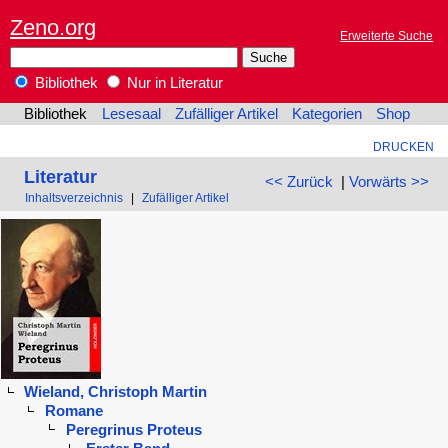
Zeno.org
Erweiterte Suche
Bibliothek
Nur in Literatur
Bibliothek
Lesesaal
Zufälliger Artikel
Kategorien
Shop
DRUCKEN
Literatur
<< Zurück
|
Vorwärts >>
Inhaltsverzeichnis
|
Zufälliger Artikel
Wieland, Christoph Martin
Romane
Peregrinus Proteus