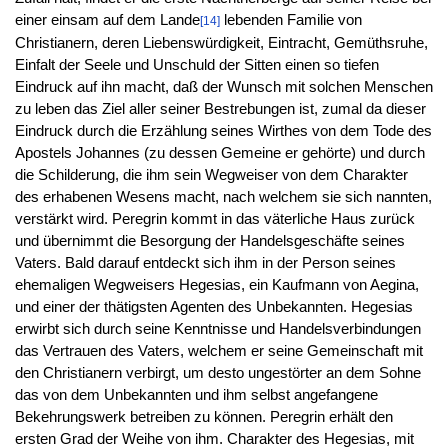
einer einsam auf dem Lande
lebenden Familie von
[14]
Christianern, deren Liebenswürdigkeit, Eintracht, Gemüthsruhe,
Einfalt der Seele und Unschuld der Sitten einen so tiefen
Eindruck auf ihn macht, daß der Wunsch mit solchen Menschen
zu leben das Ziel aller seiner Bestrebungen ist, zumal da dieser
Eindruck durch die Erzählung seines Wirthes von dem Tode des
Apostels Johannes (zu dessen Gemeine er gehörte) und durch
die Schilderung, die ihm sein Wegweiser von dem Charakter
des erhabenen Wesens macht, nach welchem sie sich nannten,
verstärkt wird. Peregrin kommt in das väterliche Haus zurück
und übernimmt die Besorgung der Handelsgeschäfte seines
Vaters. Bald darauf entdeckt sich ihm in der Person seines
ehemaligen Wegweisers Hegesias, ein Kaufmann von Aegina,
und einer der thätigsten Agenten des Unbekannten. Hegesias
erwirbt sich durch seine Kenntnisse und Handelsverbindungen
das Vertrauen des Vaters, welchem er seine Gemeinschaft mit
den Christianern verbirgt, um desto ungestörter an dem Sohne
das von dem Unbekannten und ihm selbst angefangene
Bekehrungswerk betreiben zu können. Peregrin erhält den
ersten Grad der Weihe von ihm. Charakter des Hegesias, mit