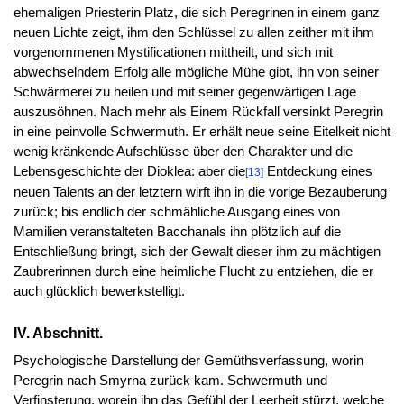
ehemaligen Priesterin Platz, die sich Peregrinen in einem ganz
neuen Lichte zeigt, ihm den Schlüssel zu allen zeither mit ihm
vorgenommenen Mystificationen mittheilt, und sich mit
abwechselndem Erfolg alle mögliche Mühe gibt, ihn von seiner
Schwärmerei zu heilen und mit seiner gegenwärtigen Lage
auszusöhnen. Nach mehr als Einem Rückfall versinkt Peregrin
in eine peinvolle Schwermuth. Er erhält neue seine Eitelkeit nicht
wenig kränkende Aufschlüsse über den Charakter und die
Lebensgeschichte der Dioklea: aber die
Entdeckung eines
[13]
neuen Talents an der letztern wirft ihn in die vorige Bezauberung
zurück; bis endlich der schmähliche Ausgang eines von
Mamilien veranstalteten Bacchanals ihn plötzlich auf die
Entschließung bringt, sich der Gewalt dieser ihm zu mächtigen
Zaubrerinnen durch eine heimliche Flucht zu entziehen, die er
auch glücklich bewerkstelligt.
IV. Abschnitt.
Psychologische Darstellung der Gemüthsverfassung, worin
Peregrin nach Smyrna zurück kam. Schwermuth und
Verfinsterung, worein ihn das Gefühl der Leerheit stürzt, welche