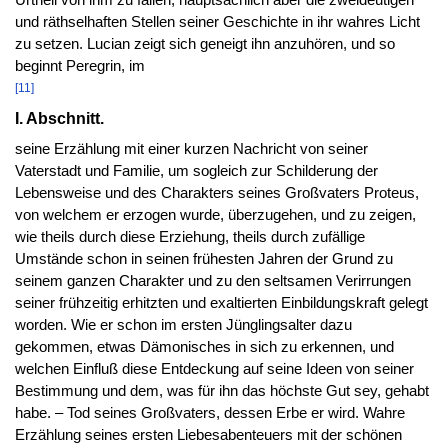
Urtheil von ihm zu fällen, hauptsächlich aber die zweideutigen
und räthselhaften Stellen seiner Geschichte in ihr wahres Licht
zu setzen. Lucian zeigt sich geneigt ihn anzuhören, und so
beginnt Peregrin, im
[11]
I. Abschnitt.
seine Erzählung mit einer kurzen Nachricht von seiner
Vaterstadt und Familie, um sogleich zur Schilderung der
Lebensweise und des Charakters seines Großvaters Proteus,
von welchem er erzogen wurde, überzugehen, und zu zeigen,
wie theils durch diese Erziehung, theils durch zufällige
Umstände schon in seinen frühesten Jahren der Grund zu
seinem ganzen Charakter und zu den seltsamen Verirrungen
seiner frühzeitig erhitzten und exaltierten Einbildungskraft gelegt
worden. Wie er schon im ersten Jünglingsalter dazu
gekommen, etwas Dämonisches in sich zu erkennen, und
welchen Einfluß diese Entdeckung auf seine Ideen von seiner
Bestimmung und dem, was für ihn das höchste Gut sey, gehabt
habe. – Tod seines Großvaters, dessen Erbe er wird. Wahre
Erzählung seines ersten Liebesabenteuers mit der schönen