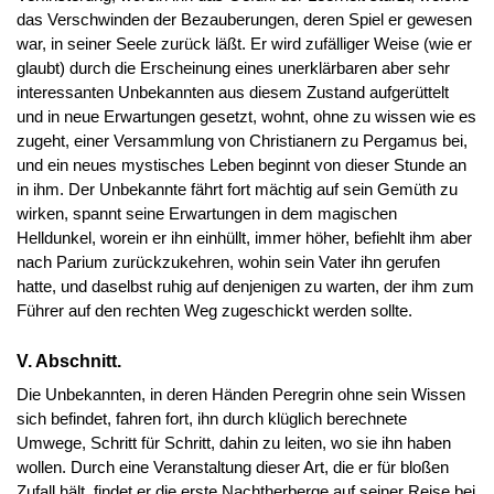
das Verschwinden der Bezauberungen, deren Spiel er gewesen
war, in seiner Seele zurück läßt. Er wird zufälliger Weise (wie er
glaubt) durch die Erscheinung eines unerklärbaren aber sehr
interessanten Unbekannten aus diesem Zustand aufgerüttelt
und in neue Erwartungen gesetzt, wohnt, ohne zu wissen wie es
zugeht, einer Versammlung von Christianern zu Pergamus bei,
und ein neues mystisches Leben beginnt von dieser Stunde an
in ihm. Der Unbekannte fährt fort mächtig auf sein Gemüth zu
wirken, spannt seine Erwartungen in dem magischen
Helldunkel, worein er ihn einhüllt, immer höher, befiehlt ihm aber
nach Parium zurückzukehren, wohin sein Vater ihn gerufen
hatte, und daselbst ruhig auf denjenigen zu warten, der ihm zum
Führer auf den rechten Weg zugeschickt werden sollte.
V. Abschnitt.
Die Unbekannten, in deren Händen Peregrin ohne sein Wissen
sich befindet, fahren fort, ihn durch klüglich berechnete
Umwege, Schritt für Schritt, dahin zu leiten, wo sie ihn haben
wollen. Durch eine Veranstaltung dieser Art, die er für bloßen
Zufall hält, findet er die erste Nachtherberge auf seiner Reise bei