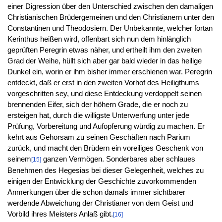
einer Digression über den Unterschied zwischen den damaligen
Christianischen Brüdergemeinen und den Christianern unter den
Constantinen und Theodosiern. Der Unbekannte, welcher fortan
Kerinthus heißen wird, offenbart sich nun dem hinlänglich
geprüften Peregrin etwas näher, und ertheilt ihm den zweiten
Grad der Weihe, hüllt sich aber gar bald wieder in das heilige
Dunkel ein, worin er ihm bisher immer erschienen war. Peregrin
entdeckt, daß er erst in den zweiten Vorhof des Heiligthums
vorgeschritten sey, und diese Entdeckung verdoppelt seinen
brennenden Eifer, sich der höhern Grade, die er noch zu
ersteigen hat, durch die willigste Unterwerfung unter jede
Prüfung, Vorbereitung und Aufopferung würdig zu machen. Er
kehrt aus Gehorsam zu seinen Geschäften nach Parium
zurück, und macht den Brüdern ein voreiliges Geschenk von
seinem
ganzen Vermögen. Sonderbares aber schlaues
[15]
Benehmen des Hegesias bei dieser Gelegenheit, welches zu
einigen der Entwicklung der Geschichte zuvorkommenden
Anmerkungen über die schon damals immer sichtbarer
werdende Abweichung der Christianer von dem Geist und
Vorbild ihres Meisters Anlaß gibt.
[16]