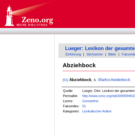
Lueger: Lexikon der gesamte
Einführung
|
Stichwörter
|
Bilder
|
Faksimil
Abziehbock
Abziehbock
, s.
Markscheiderbock
.
[51]
Quelle:
Lueger, Otto: Lexikon der gesamten T
Permalink:
http://www.zeno.org/nid/200059481
Lizenz:
Gemeinfrei
Faksimiles:
51
Kategorien:
Lexikalischer Artikel