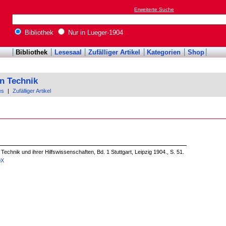
Erweiterte Suche
Bibliothek
Nur in Lueger-1904
Bibliothek
Lesesaal
Zufälliger Artikel
Kategorien
Shop
n Technik
es
|
Zufälliger Artikel
echnik und ihrer Hilfswissenschaften, Bd. 1 Stuttgart, Leipzig 1904., S. 51.
0X