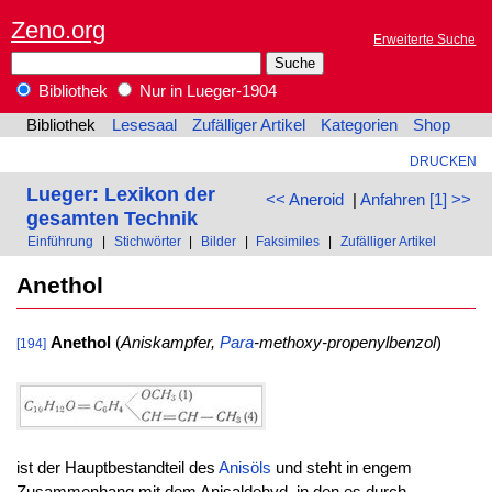
Zeno.org
Erweiterte Suche
Bibliothek
Nur in Lueger-1904
Bibliothek
Lesesaal
Zufälliger Artikel
Kategorien
Shop
DRUCKEN
Lueger: Lexikon der
<< Aneroid
|
Anfahren [1] >>
gesamten Technik
Einführung
|
Stichwörter
|
Bilder
|
Faksimiles
|
Zufälliger Artikel
Anethol
Anethol
(
Aniskampfer,
Para
-methoxy-propenylbenzol
)
[194]
ist der Hauptbestandteil des
Anisöls
und steht in engem
Zusammenhang mit dem Anisaldehyd, in den es durch