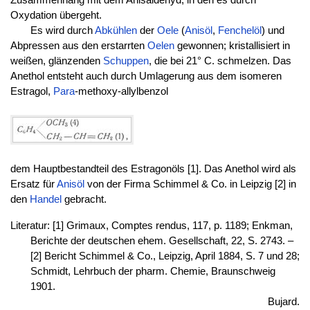
Oxydation übergeht.
Es wird durch
Abkühlen
der
Oele
(
Anisöl
,
Fenchelöl
) und
Abpressen aus den erstarrten
Oelen
gewonnen; kristallisiert in
weißen, glänzenden
Schuppen
, die bei 21° C. schmelzen. Das
Anethol entsteht auch durch Umlagerung aus dem isomeren
Estragol,
Para
-methoxy-allylbenzol
dem Hauptbestandteil des Estragonöls [1]. Das Anethol wird als
Ersatz für
Anisöl
von der Firma Schimmel & Co. in Leipzig [2] in
den
Handel
gebracht.
Literatur: [1] Grimaux, Comptes rendus, 117, p. 1189; Enkman,
Berichte der deutschen ehem. Gesellschaft, 22, S. 2743. –
[2] Bericht Schimmel & Co., Leipzig, April 1884, S. 7 und 28;
Schmidt, Lehrbuch der pharm. Chemie, Braunschweig
1901.
Bujard.