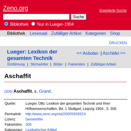
Zeno.org
Erweiterte Suche
Bibliothek
Nur in Lueger-1904
Bibliothek
Lesesaal
Zufälliger Artikel
Kategorien
Shop
DRUCKEN
Lueger: Lexikon der
<< Asbolan
|
Aschblei >>
gesamten Technik
Einführung
|
Stichwörter
|
Bilder
|
Faksimiles
|
Zufälliger Artikel
Aschaffit
Aschaffit
, s.
Granit
.
[306]
Quelle:
Lueger, Otto: Lexikon der gesamten Technik und ihrer
Hilfswissenschaften, Bd. 1 Stuttgart, Leipzig 1904., S. 306.
Permalink:
http://www.zeno.org/nid/2000595892X
Lizenz:
Gemeinfrei
Faksimiles:
306
Kategorien:
Lexikalischer Artikel