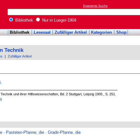
Erweiterte Suche
Bibliothek
Nur in Lueger-1904
Bibliothek
Lesesaal
Zufälliger Artikel
Kategorien
Shop
n Technik
es
|
Zufälliger Artikel
i
.
echnik und ihrer Hilfswissenschaften, Bd. 2 Stuttgart, Leipzig 1905., S. 251.
19
ie
·
Pasteten-Pfanne, die
·
Gradir-Pfanne, die