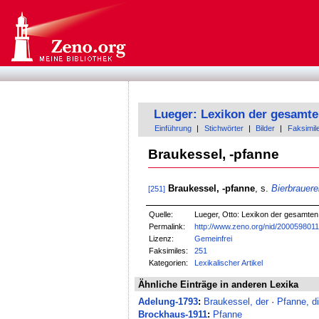
Lueger: Lexikon der gesamte
Einführung
|
Stichwörter
|
Bilder
|
Faksimil
Braukessel, -pfanne
Braukessel, -pfanne
, s.
Bierbrauere
[251]
Quelle:
Lueger, Otto: Lexikon der gesamten T
Permalink:
http://www.zeno.org/nid/200059801
Lizenz:
Gemeinfrei
Faksimiles:
251
Kategorien:
Lexikalischer Artikel
Ähnliche Einträge in anderen Lexika
Adelung-1793
:
Braukessel, der
·
Pfanne, d
Brockhaus-1911
:
Pfanne