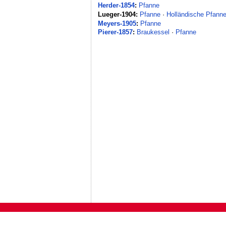
Herder-1854
:
Pfanne
Lueger-1904:
Pfanne
·
Holländische Pfann
Meyers-1905
:
Pfanne
Pierer-1857
:
Braukessel
·
Pfanne