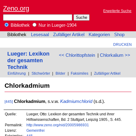
Zeno.org
Erweiterte Suche
Bibliothek
Nur in Lueger-1904
Bibliothek
Lesesaal
Zufälliger Artikel
Kategorien
Shop
DRUCKEN
Lueger: Lexikon
<< Chlorittopfstein
|
Chlorkalium >>
der gesamten
Technik
Einführung
|
Stichwörter
|
Bilder
|
Faksimiles
|
Zufälliger Artikel
Chlorkadmium
Chlorkadmium
, s.v.w.
Kadmiumchlorid
(s.d.).
[445]
Quelle:
Lueger, Otto: Lexikon der gesamten Technik und ihrer
Hilfswissenschaften, Bd. 2 Stuttgart, Leipzig 1905., S. 445.
Permalink:
http://www.zeno.org/nid/20005986931
Lizenz:
Gemeinfrei
Faksimiles:
445