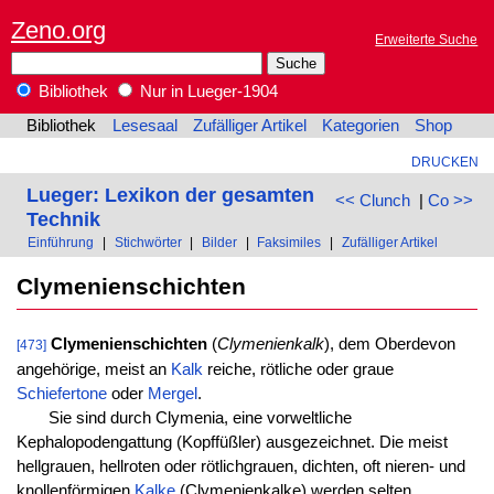
Zeno.org
Erweiterte Suche
Bibliothek
Nur in Lueger-1904
Bibliothek
Lesesaal
Zufälliger Artikel
Kategorien
Shop
DRUCKEN
Lueger: Lexikon der gesamten
<< Clunch
|
Co >>
Technik
Einführung
|
Stichwörter
|
Bilder
|
Faksimiles
|
Zufälliger Artikel
Clymenienschichten
Clymenienschichten
(
Clymenienkalk
), dem Oberdevon
[473]
angehörige, meist an
Kalk
reiche, rötliche oder graue
Schiefertone
oder
Mergel
.
Sie sind durch Clymenia, eine vorweltliche
Kephalopodengattung (Kopffüßler) ausgezeichnet. Die meist
hellgrauen, hellroten oder rötlichgrauen, dichten, oft nieren- und
knollenförmigen
Kalke
(Clymenienkalke) werden selten