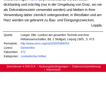
dickbankig und mächtig (nur in der Umgebung von Graz, wo sie
als Dekorationsstein verwendet werden) und bleiben in ihrer
Verwendung daher ziemlich untergeordnet; in Westfalen und am
Harz werden sie gebrannt zu Bau- und Düngungszwecken.
Leppla.
Quelle:
Lueger, Otto: Lexikon der gesamten Technik und ihrer
Hilfswissenschaften, Bd. 2 Stuttgart, Leipzig 1905., S. 473.
Permalink:
http://www.zeno.org/nid/20005988454
Lizenz:
Gemeinfrei
Faksimiles:
473
Kategorien:
Lexikalischer Artikel
ZenoServer 4.030.014
Nutzungsbedingungen
Datenschutzerklärung
Impressum