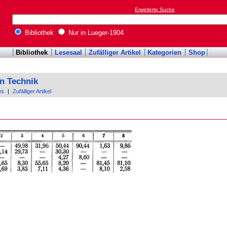
Erweiterte Suche
Bibliothek
Nur in Lueger-1904
Bibliothek
Lesesaal
Zufälliger Artikel
Kategorien
Shop
n Technik
es
|
Zufälliger Artikel