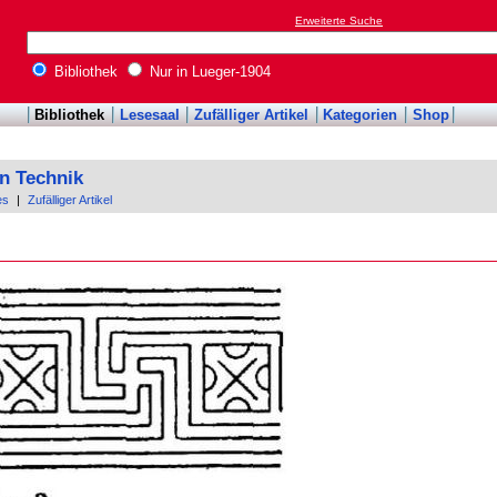
Erweiterte Suche
Bibliothek
Nur in Lueger-1904
Bibliothek
Lesesaal
Zufälliger Artikel
Kategorien
Shop
n Technik
es
|
Zufälliger Artikel