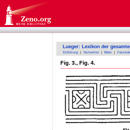
Lueger: Lexikon der gesamte
Einführung
|
Stichwörter
|
Bilder
|
Faksimil
Fig. 3., Fig. 4.