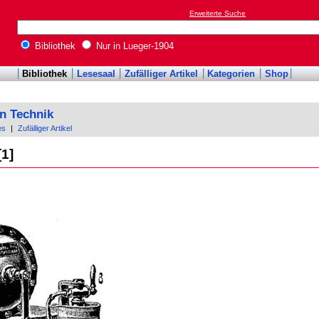
Erweiterte Suche
Bibliothek
Nur in Lueger-1904
Bibliothek
Lesesaal
Zufälliger Artikel
Kategorien
Shop
n Technik
es
|
Zufälliger Artikel
[1]