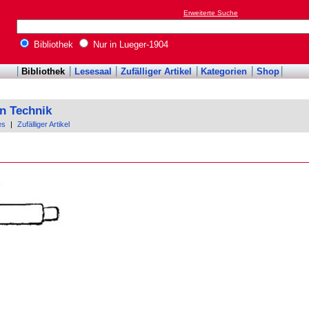
Erweiterte Suche
Bibliothek
Nur in Lueger-1904
Bibliothek
Lesesaal
Zufälliger Artikel
Kategorien
Shop
n Technik
es
|
Zufälliger Artikel