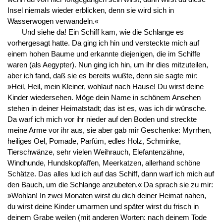
Insel niemals wieder erblicken, denn sie wird sich in
Wasserwogen verwandeln.«
Und siehe da! Ein Schiff kam, wie die Schlange es
vorhergesagt hatte. Da ging ich hin und versteckte mich auf
einem hohen Baume und erkannte diejenigen, die im Schiffe
waren (als Aegypter). Nun ging ich hin, um ihr dies mitzuteilen,
aber ich fand, daß sie es bereits wußte, denn sie sagte mir:
»Heil, Heil, mein Kleiner, wohlauf nach Hause! Du wirst deine
Kinder wiedersehen. Möge dein Name in schönem Ansehen
stehen in deiner Heimatstadt; das ist es, was ich dir wünsche.
Da warf ich mich vor ihr nieder auf den Boden und streckte
meine Arme vor ihr aus, sie aber gab mir Geschenke: Myrrhen,
heiliges Oel, Pomade, Parfüm, edles Holz, Schminke,
Tierschwänze, sehr vielen Weihrauch, Elefantenzähne,
Windhunde, Hundskopfaffen, Meerkatzen, allerhand schöne
Schätze. Das alles lud ich auf das Schiff, dann warf ich mich auf
den Bauch, um die Schlange anzubeten.« Da sprach sie zu mir:
»Wohlan! In zwei Monaten wirst du dich deiner Heimat nahen,
du wirst deine Kinder umarmen und später wirst du frisch in
deinem Grabe weilen (mit anderen Worten: nach deinem Tode