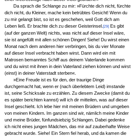
Da sprach die Schlange zu mir: »Fürchte dich nicht, fürchte
dich nicht, du Kleiner, mache kein betrübtes Gesicht! Wenn du
zu mir gelangt bist, so ist es geschehen, weil Gott dich am
Leben ließ. Er brachte dich zu dieser Geisterinsel.
Es gibt
[29]
(auf der ganzen Welt) nichts, was nicht auf dieser Insel wäre,
sie ist angefüllt mit allen schönen Dingen! Siehe! Du wirst einen
Monat nach dem anderen hier verbringen, bis du vier Monate
auf dieser Insel verbracht haben wirst. Dann wird ein mit
Matrosen bemanntes Schiff aus deinem Vaterlande kommen
und du wirst mit ihnen in dein Vaterland ziehen können und wirst
(einst) in deiner Vaterstadt sterben«.
»Eine Freude ist es für den, der traurige Dinge
durchgemacht hat, wenn er (nach überlebtem Leid) imstande
ist, seine Schicksale zu erzählen. Zu diesem Zwecke (damit du
es später berichten kannst) will ich dir mitteilen, was auf dieser
Insel geschieht. Ich lebe hier mit meinen Brüdern und umgeben
von meinen Kindern. Im ganzen sind wir, nämlich meine Kinder
und meine Brüder, fünfundsiebzig Schlangen. Dabei gedenke
ich nicht eines jungen Mädchen, das mir auf zauberhafte Weise
gebracht wurde. Siehe! Ein Stern fiel herab, und da kamen die