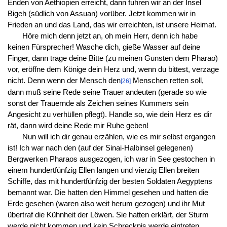
Enden von Aethiopien erreicht, dann fuhren wir an der Insel
Bigeh (südlich von Assuan) vorüber. Jetzt kommen wir in
Frieden an und das Land, das wir erreichten, ist unsere Heimat.
Höre mich denn jetzt an, oh mein Herr, denn ich habe
keinen Fürsprecher! Wasche dich, gieße Wasser auf deine
Finger, dann trage deine Bitte (zu meinen Gunsten dem Pharao)
vor, eröffne dem Könige dein Herz und, wenn du bittest, verzage
nicht. Denn wenn der Mensch den
Menschen retten soll,
[26]
dann muß seine Rede seine Trauer andeuten (gerade so wie
sonst der Trauernde als Zeichen seines Kummers sein
Angesicht zu verhüllen pflegt). Handle so, wie dein Herz es dir
rät, dann wird deine Rede mir Ruhe geben!
Nun will ich dir genau erzählen, wie es mir selbst ergangen
ist! Ich war nach den (auf der Sinai-Halbinsel gelegenen)
Bergwerken Pharaos ausgezogen, ich war in See gestochen in
einem hundertfünfzig Ellen langen und vierzig Ellen breiten
Schiffe, das mit hundertfünfzig der besten Soldaten Aegyptens
bemannt war. Die hatten den Himmel gesehen und hatten die
Erde gesehen (waren also weit herum gezogen) und ihr Mut
übertraf die Kühnheit der Löwen. Sie hatten erklärt, der Sturm
werde nicht kommen und kein Schrecknis werde eintreten.