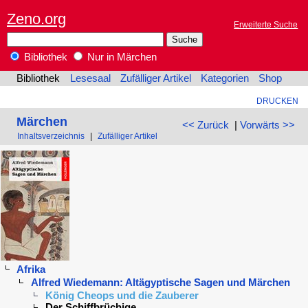
Zeno.org
Erweiterte Suche
Bibliothek
Nur in Märchen
Bibliothek
Lesesaal
Zufälliger Artikel
Kategorien
Shop
DRUCKEN
Märchen
<< Zurück
|
Vorwärts >>
Inhaltsverzeichnis
|
Zufälliger Artikel
Afrika
Alfred Wiedemann: Altägyptische Sagen und Märchen
König Cheops und die Zauberer
Der Schiffbrüchige