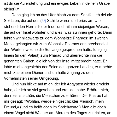
ist dir die Auferstehung und ein ewiges Leben in deinem Grabe
sicher).«
Dann ging ich an das Ufer hinab zu dem Schiffe. Ich rief die
Soldaten, die auf dem
Schiffe waren und pries am Ufer
[32]
stehend den Herrn dieser Insel und mit ihm diejenigen Wesen,
die auf der Insel wohnten und alles, was zu ihnen gehörte. Dann
fuhren wir nilabwärts zu dem Wohnsitze Pharaos; im zweiten
Monat gelangten wir zum Wohnsitz Pharaos entsprechend all
den Worten, welche die Schlange gesprochen hatte. Ich ging
hinein (in den Palast) zum Pharao und überreichte ihm die
genannten Gaben, die ich von der Insel mitgebracht hatte. Er
lobte mich angesichts der Edlen des ganzen Landes, er machte
mich zu seinem Diener und ich hatte Zugang zu den
Vornehmsten seiner Umgebung.
Und nun blicke auf mich, der ich Aegypten wieder erreicht
habe, der ich so viel gesehen und erduldet habe. Erhöre mich,
denn es ist schön, die Menschen zu erhören. Der Pharao hat
mir gesagt: »Wohlan, werde ein geschickter Mensch, mein
Freund,« (und es heißt doch im Sprichworte:) Man gibt doch
einem Vogel nicht Wasser am Morgen des Tages zu trinken, an