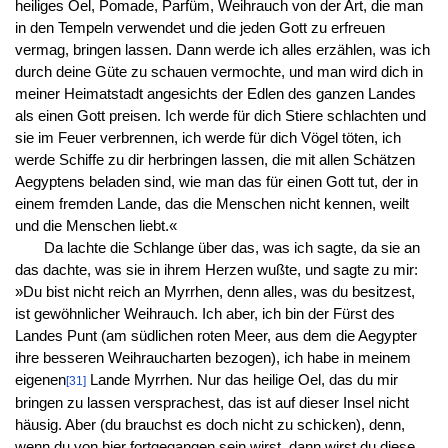
heiliges Oel, Pomade, Parfüm, Weihrauch von der Art, die man
in den Tempeln verwendet und die jeden Gott zu erfreuen
vermag, bringen lassen. Dann werde ich alles erzählen, was ich
durch deine Güte zu schauen vermochte, und man wird dich in
meiner Heimatstadt angesichts der Edlen des ganzen Landes
als einen Gott preisen. Ich werde für dich Stiere schlachten und
sie im Feuer verbrennen, ich werde für dich Vögel töten, ich
werde Schiffe zu dir herbringen lassen, die mit allen Schätzen
Aegyptens beladen sind, wie man das für einen Gott tut, der in
einem fremden Lande, das die Menschen nicht kennen, weilt
und die Menschen liebt.«
Da lachte die Schlange über das, was ich sagte, da sie an
das dachte, was sie in ihrem Herzen wußte, und sagte zu mir:
»Du bist nicht reich an Myrrhen, denn alles, was du besitzest,
ist gewöhnlicher Weihrauch. Ich aber, ich bin der Fürst des
Landes Punt (am südlichen roten Meer, aus dem die Aegypter
ihre besseren Weihraucharten bezogen), ich habe in meinem
eigenen
Lande Myrrhen. Nur das heilige Oel, das du mir
[31]
bringen zu lassen versprachest, das ist auf dieser Insel nicht
häusig. Aber (du brauchst es doch nicht zu schicken), denn,
wenn du von hier fortgegangen sein wirst, dann wirst du diese