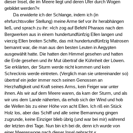
dieser Insel, die im Meere liegt und deren Ufer durch Wogen
gebildet werden?«
Da erwiderte ich der Schlange, indem ich (in
ehrfurchtsvoller Stellung) meine Arme tief vor ihr herabhängen
ließ, und sprach zu ihr: »Ich zog auf Befehl Pharaos nach den
Bergwerken aus in einem hundertundfünfzig Ellen langen und
vierzig Ellen breiten Schiffe, das mit hundertundfünfzig Matrosen
bemannt war, die man aus den besten Leuten in Aegypten
ausgewählt hatte. Die hatten den Himmel gesehen und hatten
die Erde gesehen und ihr Mut übertraf die Kühnheit der Löwen.
Sie erklärten, der Sturm werde nicht kommen und kein
Schrecknis werde eintreten. (Verglich man sie untereinander so)
übertraf ein jeder immer noch seinen Genossen an
Herzhaftigkeit und Kraft seines Arms, kein Feiger war unter
ihnen. Als wir auf dem Meere waren, da kam der Sturm, und als
wir uns dem Lande näherten, da erhob sich der Wind und hob
die Wellen bis zu einer Höhe von acht Ellen. Ich riß ein Stück
Holz los, aber das Schiff und alle seine Bemannung gingen
zugrunde, keine Einziger blieb übrig (und war bei mir) während
der letzten drei Tage. Nun bin ich bei dir, denn ich wurde von
einer Meereswoge nach dieser Insel gebracht.«