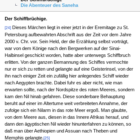
Die Abenteuer des Saneha
Der Schiffbrüchige.
Dieses Märchen liegt in einer jetzt in der Eremitage zu St.
[24]
Petersburg aufbewahrten Abschrift aus der Zeit vor dem Jahre
2000 v. Chr. vor. Sein Held, der die Erzählung selbst vorträgt,
war von dem Könige nach den Bergwerken auf der Sinai-
Halbinsel geschickt worden, hatte aber unterwegs Schiffbruch
erlitten. Von der ganzen Bemannung des Schiffes vermochte
nur er sich zu retten und gelangte auf eine Geisterinsel, von der
ihn nach einiger Zeit ein zufällig hier anlegendes Schiff wieder
nach Aegypten brachte. Dabei fuhr es aber nicht, wie man
erwarten sollte, nach der Nordspitze des roten Meeres, sondern
kam den Nil hinab gefahren. Diese sonderbare Behauptung
beruht auf einer im Altertume weit verbreiteten Annahme, der
zufolge sich ein Nilarm in das rote Meer ergoß. Man glaubte,
von dem Meere aus, diesen in das Innere Afrikas herauf, und
dann den ägyptischen Nil wieder hinunterfahren zu können, so
daß man über Aethiopien und Assuan nach Theben und
Memphis gelangte.
[25]