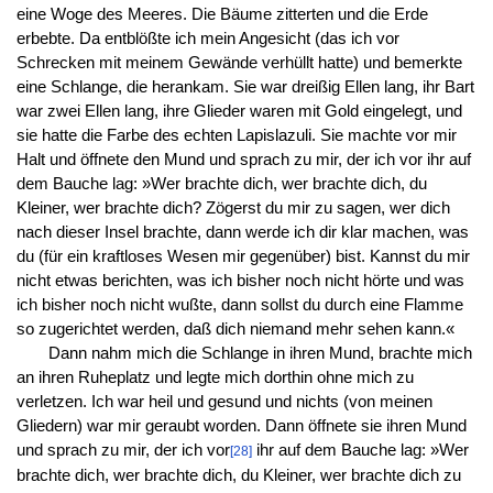
eine Woge des Meeres. Die Bäume zitterten und die Erde
erbebte. Da entblößte ich mein Angesicht (das ich vor
Schrecken mit meinem Gewände verhüllt hatte) und bemerkte
eine Schlange, die herankam. Sie war dreißig Ellen lang, ihr Bart
war zwei Ellen lang, ihre Glieder waren mit Gold eingelegt, und
sie hatte die Farbe des echten Lapislazuli. Sie machte vor mir
Halt und öffnete den Mund und sprach zu mir, der ich vor ihr auf
dem Bauche lag: »Wer brachte dich, wer brachte dich, du
Kleiner, wer brachte dich? Zögerst du mir zu sagen, wer dich
nach dieser Insel brachte, dann werde ich dir klar machen, was
du (für ein kraftloses Wesen mir gegenüber) bist. Kannst du mir
nicht etwas berichten, was ich bisher noch nicht hörte und was
ich bisher noch nicht wußte, dann sollst du durch eine Flamme
so zugerichtet werden, daß dich niemand mehr sehen kann.«
Dann nahm mich die Schlange in ihren Mund, brachte mich
an ihren Ruheplatz und legte mich dorthin ohne mich zu
verletzen. Ich war heil und gesund und nichts (von meinen
Gliedern) war mir geraubt worden. Dann öffnete sie ihren Mund
und sprach zu mir, der ich vor
ihr auf dem Bauche lag: »Wer
[28]
brachte dich, wer brachte dich, du Kleiner, wer brachte dich zu