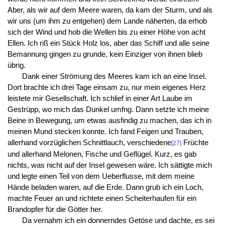
Aber, als wir auf dem Meere waren, da kam der Sturm, und als
wir uns (um ihm zu entgehen) dem Lande näherten, da erhob
sich der Wind und hob die Wellen bis zu einer Höhe von acht
Ellen. Ich riß ein Stück Holz los, aber das Schiff und alle seine
Bemannung gingen zu grunde, kein Einziger von ihnen blieb
übrig.
Dank einer Strömung des Meeres kam ich an eine Insel.
Dort brachte ich drei Tage einsam zu, nur mein eigenes Herz
leistete mir Gesellschaft. Ich schlief in einer Art Laube im
Gestrüpp, wo mich das Dunkel umfng. Dann setzte ich meine
Beine in Bewegung, um etwas ausfindig zu machen, das ich in
meinen Mund stecken konnte. Ich fand Feigen und Trauben,
allerhand vorzüglichen Schnittlauch, verschiedene
Früchte
[27]
und allerhand Melonen, Fische und Geflügel. Kurz, es gab
nichts, was nicht auf der Insel gewesen wäre. Ich sättigte mich
und legte einen Teil von dem Ueberflusse, mit dem meine
Hände beladen waren, auf die Erde. Dann grub ich ein Loch,
machte Feuer an und richtete einen Scheiterhaufen für ein
Brandopfer für die Götter her.
Da vernahm ich ein donnerndes Getöse und dachte, es sei