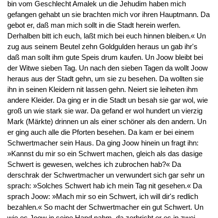
bin vom Geschlecht Amalek un die Jehudim haben mich
gefangen gehabt un sie brachten mich vor ihren Hauptmann. Da
gebot er, daß man mich sollt in die Stadt herein werfen.
Derhalben bitt ich euch, laßt mich bei euch hinnen bleiben.« Un
zug aus seinem Beutel zehn Goldgulden heraus un gab ihr's
daß man sollt ihm gute Speis drum kaufen. Un Joow bleibt bei
der Witwe sieben Tag. Un nach den sieben Tagen da wollt Joow
heraus aus der Stadt gehn, um sie zu besehen. Da wollten sie
ihn in seinen Kleidern nit lassen gehn. Neiert sie leiheten ihm
andere Kleider. Da ging er in die Stadt un besah sie gar wol, wie
groß un wie stark sie war. Da gefand er wol hundert un vierzig
Mark (Märkte) drinnen un als einer schöner als den andern. Un
er ging auch alle die Pforten besehen. Da kam er bei einem
Schwertmacher sein Haus. Da ging Joow hinein un fragt ihn:
»Kannst du mir so ein Schwert machen, gleich als das dasige
Schwert is gewesen, welches ich zubrochen hab?« Da
derschrak der Schwertmacher un verwundert sich gar sehr un
sprach: »Solches Schwert hab ich mein Tag nit gesehen.« Da
sprach Joow: »Mach mir so ein Schwert, ich will dir's redlich
bezahlen.« So macht der Schwertmacher ein gut Schwert. Un
wie es Joow in seine Hand nahm, da zerbricht er es in zwei