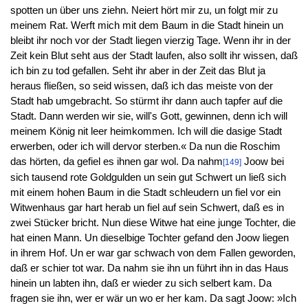
spotten un über uns ziehn. Neiert hört mir zu, un folgt mir zu
meinem Rat. Werft mich mit dem Baum in die Stadt hinein un
bleibt ihr noch vor der Stadt liegen vierzig Tage. Wenn ihr in der
Zeit kein Blut seht aus der Stadt laufen, also sollt ihr wissen, daß
ich bin zu tod gefallen. Seht ihr aber in der Zeit das Blut ja
heraus fließen, so seid wissen, daß ich das meiste von der
Stadt hab umgebracht. So stürmt ihr dann auch tapfer auf die
Stadt. Dann werden wir sie, will's Gott, gewinnen, denn ich will
meinem König nit leer heimkommen. Ich will die dasige Stadt
erwerben, oder ich will dervor sterben.« Da nun die Roschim
das hörten, da gefiel es ihnen gar wol. Da nahm
Joow bei
[149]
sich tausend rote Goldgulden un sein gut Schwert un ließ sich
mit einem hohen Baum in die Stadt schleudern un fiel vor ein
Witwenhaus gar hart herab un fiel auf sein Schwert, daß es in
zwei Stücker bricht. Nun diese Witwe hat eine junge Tochter, die
hat einen Mann. Un dieselbige Tochter gefand den Joow liegen
in ihrem Hof. Un er war gar schwach von dem Fallen geworden,
daß er schier tot war. Da nahm sie ihn un führt ihn in das Haus
hinein un labten ihn, daß er wieder zu sich selbert kam. Da
fragen sie ihn, wer er wär un wo er her kam. Da sagt Joow: »Ich