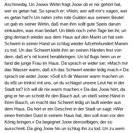
Aschmedaj. Un Joows Wirtin fragt Joow ob er nix gehört hat,
wer es getan hat. So sprach er: »Nein, wer will mir's sagen, wer
es getan hat?« Un nahm zehn rote Gulden aus seinem Beutel
un gab es seiner Wirtin, daß man ihm sollt gute Speis darum
einkaufen, was man bedarf. Un blieb noch zehn Tage bei ihr, un
ging dernach wieder aus dem Haus auf den Markt un hat sein
Schwert in seiner Hand un schlug wieder fufzehnhundert Manen
zu tod. Un das Schwert klebt ihm an seinen Händen fest von
dem, daß er's nit konnt herabbringen. Un luf flugs heim un er
fand die junge Frau im Haus. Da sprach er wider sie: »Mach mir
das Wasser warm, daß ich das Schwert wieder ledig mach.« Da
sprach sie wider Joow: »Soll ich dir Wasser warm machen un
du eßt un trinkst mit uns, un du schlagst unsere Leut hie in der
Stadt tot? Ich will dir nix warm machen.« Da das Joow hört, da
ging er hin un schnitt ihr den Bauch auf, un stieß seine Händ in
ihren Bauch, un macht das Schwert ledig un lauft wieder aus
dem Haus. Da hört er ein Geschrei in der Stadt un sagt: »Wer
einen fremden Gast in seinem Haus hat, den soll man vor den
König bringen.« Da begegnet Joow demselbigen, der so
ausschreit. Da ging Joow hin un schlug ihn zu tod. Un zu wem