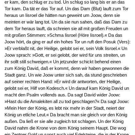
er kam, den schlug er zu tod. Un schlug so lang bis er an das
Tor kam. Da tät er das Tor auf. Un das Dam (Blut) lauft zum Tor
heraus un Iisroel die hätten nun geweint um Joow, denn sie
meinten er wär lang tot. Un da sie nun sahen, daß das Dam zu
dem Tor heraus lauft, da schreien sie all mit großen Freuden un
mit großen Stimmen: »Schma Iisroel (Höre Iisroel).« Da das
Joow hört, da ging er auf ein hohes Tor un ruft den Posuk (Vers):
»Er verblaßt nit, der Heilige, gelobt sei er, sein Volk Iisroel.« Un
Joow sprach: »Gott, er sei gelobt, der wird für uns streiten, un
ihr sollt still schweigen.« Un jetzunder schickt behend einen
zum König David, daß er kommt, denn wir haben gewonnen die
Stadt ganz. Un wie Joow unter sich sah, da stund geschrieben
auf seiner rechten Hand: »Er wird dir antworten, der Heilige,
gelobt sei er, Hilf von Kodesch.« Un darauf kam König David un
macht den Psalm vollends aus. Da sagt David wider Joow:
»Hast du die Amalekiten all zu tod geschlagen?« Da sagt Joow:
»Mein Herr der König, es lebt nix mehr in der Stadt, neiert der
König un etliche Leut.« Da bracht man sie gleich vor den König
außen. Da ließ er sie alle zugleich tot schlagen. Un der König
David nahm die Krone von dem König seinem Haupt. Die wog
ein Zentner Gold un sonst auch viel Edelsteine, die in der Krone