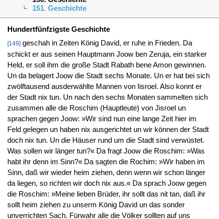
151. Geschichte
Hundertfünfzigste Geschichte
geschah in Zeiten König David, er ruhe in Frieden. Da
[149]
schickt er aus seinen Hauptmann Joow ben Zeruja, ein starker
Held, er soll ihm die große Stadt Rabath bene Amon gewinnen.
Un da belagert Joow die Stadt sechs Monate. Un er hat bei sich
zwölftausend ausderwählte Mannen von Iisroel. Also konnt er
der Stadt nix tun. Un nach den sechs Monaten sammelten sich
zusammen alle die Roschim (Hauptleute) von Jisroel un
sprachen gegen Joow: »Wir sind nun eine lange Zeit hier im
Feld gelegen un haben nix ausgerichtet un wir können der Stadt
doch nix tun. Un die Häuser rund um die Stadt sind verwüstet.
Was sollen wir länger tun?« Da fragt Joow die Roschim: »Was
habt ihr denn im Sinn?« Da sagten die Rochim: »Wir haben im
Sinn, daß wir wieder heim ziehen, denn wenn wir schon länger
da liegen, so richten wir doch nix aus.« Da sprach Joow gegen
die Roschim: »Meine lieben Brüder, ihr sollt das nit tan, daß ihr
sollt heim ziehen zu unserm König David un das sonder
unverrichten Sach. Fürwahr alle die Völker sollten auf uns