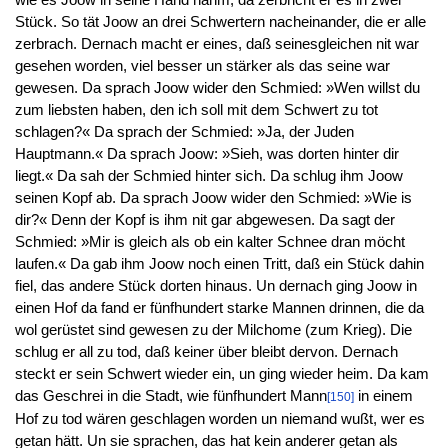
Stück. So tät Joow an drei Schwertern nacheinander, die er alle
zerbrach. Dernach macht er eines, daß seinesgleichen nit war
gesehen worden, viel besser un stärker als das seine war
gewesen. Da sprach Joow wider den Schmied: »Wen willst du
zum liebsten haben, den ich soll mit dem Schwert zu tot
schlagen?« Da sprach der Schmied: »Ja, der Juden
Hauptmann.« Da sprach Joow: »Sieh, was dorten hinter dir
liegt.« Da sah der Schmied hinter sich. Da schlug ihm Joow
seinen Kopf ab. Da sprach Joow wider den Schmied: »Wie is
dir?« Denn der Kopf is ihm nit gar abgewesen. Da sagt der
Schmied: »Mir is gleich als ob ein kalter Schnee dran möcht
laufen.« Da gab ihm Joow noch einen Tritt, daß ein Stück dahin
fiel, das andere Stück dorten hinaus. Un dernach ging Joow in
einen Hof da fand er fünfhundert starke Mannen drinnen, die da
wol gerüstet sind gewesen zu der Milchome (zum Krieg). Die
schlug er all zu tod, daß keiner über bleibt dervon. Dernach
steckt er sein Schwert wieder ein, un ging wieder heim. Da kam
das Geschrei in die Stadt, wie fünfhundert Mann
in einem
[150]
Hof zu tod wären geschlagen worden un niemand wußt, wer es
getan hätt. Un sie sprachen, das hat kein anderer getan als