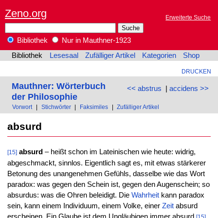
Zeno.org
Erweiterte Suche
Bibliothek
Nur in Mauthner-1923
Bibliothek
Lesesaal
Zufälliger Artikel
Kategorien
Shop
DRUCKEN
Mauthner: Wörterbuch
<< abstrus
|
accidens >>
der Philosophie
Vorwort
|
Stichwörter
|
Faksimiles
|
Zufälliger Artikel
absurd
absurd
– heißt schon im Lateinischen wie heute: widrig,
[15]
abgeschmackt, sinnlos. Eigentlich sagt es, mit etwas stärkerer
Betonung des unangenehmen Gefühls, dasselbe wie das Wort
paradox: was gegen den Schein ist, gegen den Augenschein; so
absurdus: was die Ohren beleidigt. Die
Wahrheit
kann paradox
sein, kann einem Individuum, einem Volke, einer
Zeit
absurd
erscheinen. Ein Glaube ist dem Ungläubigen immer absurd.
[15]