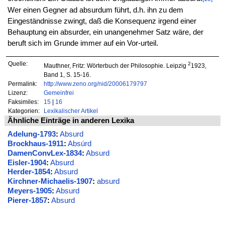
Wer einen Gegner ad absurdum führt, d.h. ihn zu dem
Eingeständnisse zwingt, daß die Konsequenz irgend einer
Behauptung ein absurder, ein unangenehmer Satz wäre, der
beruft sich im Grunde immer auf ein Vor-urteil.
Quelle:
2
Mauthner, Fritz: Wörterbuch der Philosophie. Leipzig
1923,
Band 1, S. 15-16.
Permalink:
http://www.zeno.org/nid/20006179797
Lizenz:
Gemeinfrei
Faksimiles:
15
|
16
Kategorien:
Lexikalischer Artikel
Ähnliche Einträge in anderen Lexika
Adelung-1793
:
Absurd
Brockhaus-1911
:
Absúrd
DamenConvLex-1834
:
Absurd
Eisler-1904
:
Absurd
Herder-1854
:
Absurd
Kirchner-Michaelis-1907
:
absurd
Meyers-1905
:
Absurd
Pierer-1857
:
Absurd