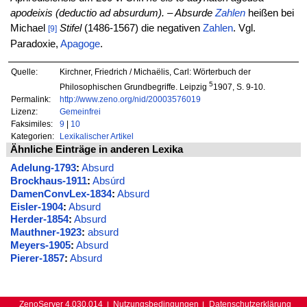
apodeixis
(deductio ad absurdum). – Absurde
Zahlen
heißen bei
Michael
Stifel
(1486-1567) die negativen
Zahlen
. Vgl.
[9]
Paradoxie,
Apagoge
.
Quelle:
Kirchner, Friedrich / Michaëlis, Carl: Wörterbuch der
5
Philosophischen Grundbegriffe. Leipzig
1907, S. 9-10.
Permalink:
http://www.zeno.org/nid/20003576019
Lizenz:
Gemeinfrei
Faksimiles:
9
|
10
Kategorien:
Lexikalischer Artikel
Ähnliche Einträge in anderen Lexika
Adelung-1793
:
Absurd
Brockhaus-1911
:
Absúrd
DamenConvLex-1834
:
Absurd
Eisler-1904
:
Absurd
Herder-1854
:
Absurd
Mauthner-1923
:
absurd
Meyers-1905
:
Absurd
Pierer-1857
:
Absurd
ZenoServer 4.030.014
Nutzungsbedingungen
Datenschutzerklärung