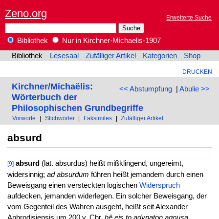
Zeno.org
Erweiterte Suche
Bibliothek
Nur in Kirchner-Michaelis-1907
Bibliothek
Lesesaal
Zufälliger Artikel
Kategorien
Shop
DRUCKEN
Kirchner/Michaëlis:
<< Abstumpfung
|
Abulie >>
Wörterbuch der
Philosophischen Grundbegriffe
Vorworte
|
Stichwörter
|
Faksimiles
|
Zufälliger Artikel
absurd
absurd
(lat. absurdus) heißt mißklingend, ungereimt,
[9]
widersinnig;
ad absurdum
führen heißt jemandem durch einen
Beweisgang einen versteckten logischen
Widerspruch
aufdecken, jemanden widerlegen. Ein solcher Beweisgang, der
vom Gegenteil des Wahren ausgeht, heißt seit Alexander
Aphrodisiensis um 200 v. Chr.
hê eis to adynaton agousa