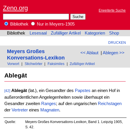
Zeno.org
Erweiterte Suche
Bibliothek
Nur in Meyers-1905
Bibliothek
Lesesaal
Zufälliger Artikel
Kategorien
Shop
DRUCKEN
Meyers Großes
<< Ablaut
|
Ablegen >>
Konversations-Lexikon
Vorwort
|
Stichwörter
|
Faksimiles
|
Zufälliger Artikel
Ablegāt
Ablegāt
(lat.), ein Gesandter des
Papstes
an einen Hof in
[42]
außerordentlichen Angelegenheiten sowie überhaupt ein
Gesandter zweiten
Ranges
; auf den ungarischen
Reichstagen
der
Vertreter
eines
Magnaten
.
Quelle:
Meyers Großes Konversations-Lexikon, Band 1. Leipzig 1905,
S. 42.