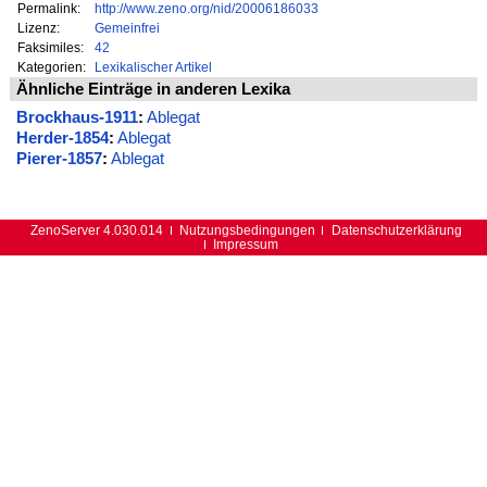
Permalink:
http://www.zeno.org/nid/20006186033
Lizenz:
Gemeinfrei
Faksimiles:
42
Kategorien:
Lexikalischer Artikel
Ähnliche Einträge in anderen Lexika
Brockhaus-1911
:
Ablegat
Herder-1854
:
Ablegat
Pierer-1857
:
Ablegat
ZenoServer 4.030.014
Nutzungsbedingungen
Datenschutzerklärung
Impressum