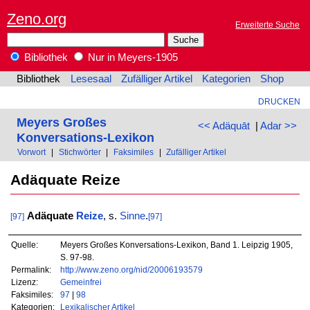
Zeno.org
Erweiterte Suche
Bibliothek
Nur in Meyers-1905
Bibliothek
Lesesaal
Zufälliger Artikel
Kategorien
Shop
DRUCKEN
Meyers Großes
<< Adäquāt
|
Adar >>
Konversations-Lexikon
Vorwort
|
Stichwörter
|
Faksimiles
|
Zufälliger Artikel
Adäquate Reize
Adäquate
Reize
, s.
Sinne
.
[97]
[97]
Quelle:
Meyers Großes Konversations-Lexikon, Band 1. Leipzig 1905,
S. 97-98.
Permalink:
http://www.zeno.org/nid/20006193579
Lizenz:
Gemeinfrei
Faksimiles:
97
|
98
Kategorien:
Lexikalischer Artikel