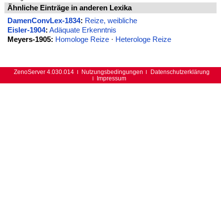
Ähnliche Einträge in anderen Lexika
DamenConvLex-1834
:
Reize, weibliche
Eisler-1904
:
Adäquate Erkenntnis
Meyers-1905:
Homologe Reize
·
Heterologe Reize
ZenoServer 4.030.014
Nutzungsbedingungen
Datenschutzerklärung
Impressum