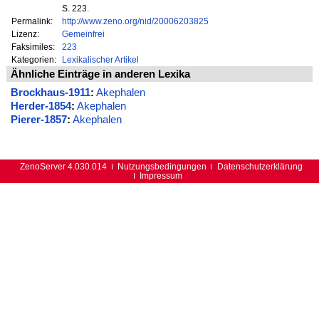
S. 223.
Permalink:
http://www.zeno.org/nid/20006203825
Lizenz:
Gemeinfrei
Faksimiles:
223
Kategorien:
Lexikalischer Artikel
Ähnliche Einträge in anderen Lexika
Brockhaus-1911
:
Akephalen
Herder-1854
:
Akephalen
Pierer-1857
:
Akephalen
ZenoServer 4.030.014
Nutzungsbedingungen
Datenschutzerklärung
Impressum