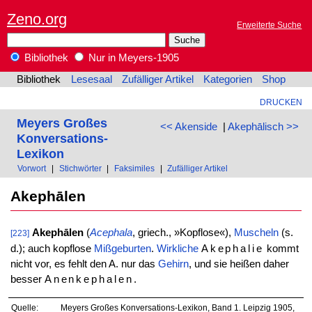
Zeno.org
Erweiterte Suche
Bibliothek
Nur in Meyers-1905
Bibliothek
Lesesaal
Zufälliger Artikel
Kategorien
Shop
DRUCKEN
Meyers Großes
<< Akenside
|
Akephālisch >>
Konversations-
Lexikon
Vorwort
|
Stichwörter
|
Faksimiles
|
Zufälliger Artikel
Akephālen
Akephālen
(
Acephala
, griech., »Kopflose«),
Muscheln
(s.
[223]
d.); auch kopflose
Mißgeburten
.
Wirkliche
Akephalie
kommt
nicht vor, es fehlt den A. nur das
Gehirn
, und sie heißen daher
besser
Anenkephalen
.
Quelle:
Meyers Großes Konversations-Lexikon, Band 1. Leipzig 1905,