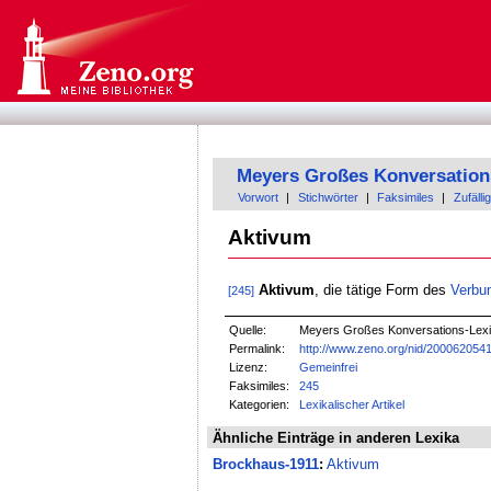
Meyers Großes Konversation
Vorwort
|
Stichwörter
|
Faksimiles
|
Zufällig
Aktivum
Aktivum
, die tätige Form des
Verbu
[245]
Quelle:
Meyers Großes Konversations-Lexik
Permalink:
http://www.zeno.org/nid/200062054
Lizenz:
Gemeinfrei
Faksimiles:
245
Kategorien:
Lexikalischer Artikel
Ähnliche Einträge in anderen Lexika
Brockhaus-1911
:
Aktivum