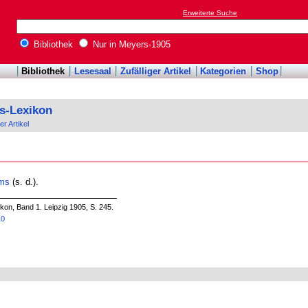
Erweiterte Suche
Bibliothek
Nur in Meyers-1905
Bibliothek
Lesesaal
Zufälliger Artikel
Kategorien
Shop
s-Lexikon
er Artikel
ms
(s. d.).
on, Band 1. Leipzig 1905, S. 245.
10